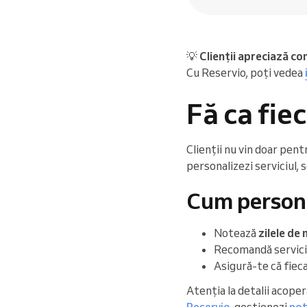
💡
Clienții apreciază co
Cu Reservio, poți vedea
Fă ca fie
Clienții nu vin doar pen
personalizezi serviciul, s
Cum personal
Notează
zilele de
Recomandă servici
Asigură-te că fieca
Atenția la detalii acoperă
Reservio
, gestionezi
not