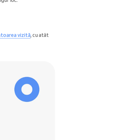
toarea vizită
, cu atât