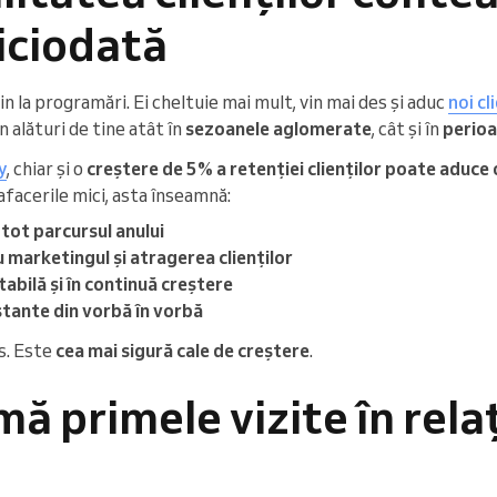
iciodată
vin la programări. Ei cheltuie mai mult, vin mai des și aduc
noi cl
 alături de tine atât în
sezoanele aglomerate
, cât și în
perioa
y
, chiar și o
creștere de 5% a retenției clienților poate aduce 
afacerile mici, asta înseamnă:
tot parcursul anului
u marketingul și atragerea clienților
tabilă și în continuă creștere
ante din vorbă în vorbă
s. Este
cea mai sigură cale de creștere
.
ă primele vizite în relaț