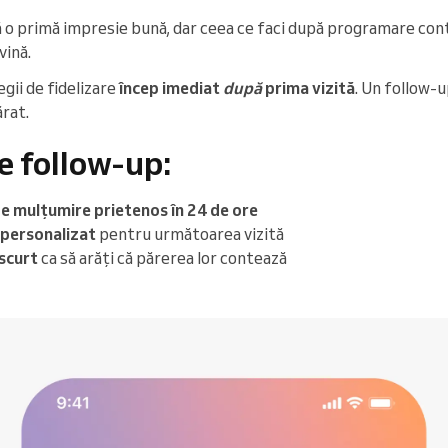
ă o primă impresie bună, dar ceea ce faci după programare con
vină.
gii de fidelizare
încep imediat
după
prima vizită
. Un follow-u
ărat.
e follow-up:
e mulțumire prietenos în 24 de ore
 personalizat
pentru următoarea vizită
scurt
ca să arăți că părerea lor contează