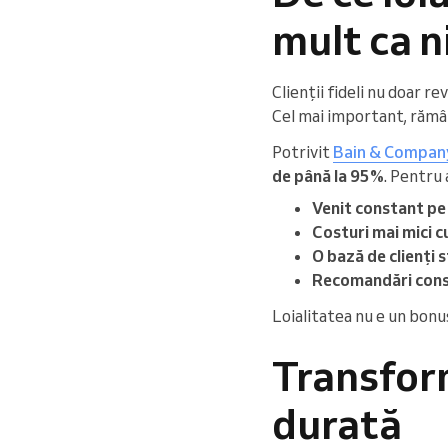
mult ca n
Clienții fideli nu doar re
Cel mai important, rămân
Potrivit
Bain & Compan
de până la 95%
. Pentru 
Venit constant pe 
Costuri mai mici c
O bază de clienți s
Recomandări const
Loialitatea nu e un bonu
Transform
durată