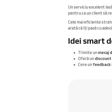
Un serviciu excelent las
pentru ca un client să re
Cele mai eficiente strate
arată că îți pasă cu adev
Idei smart d
Trimite un
mesaj d
Oferă un
discount
Cere un
feedback 