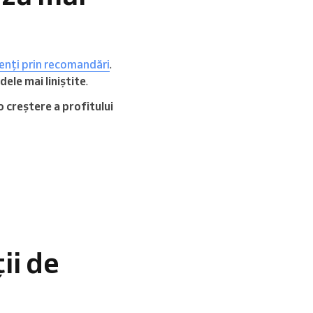
ienți prin recomandări
.
dele mai liniștite
.
o creștere a profitului
ii de