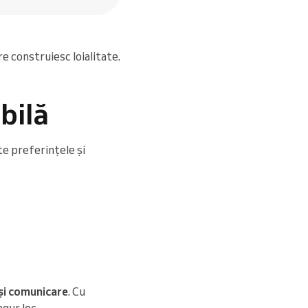
e construiesc loialitate.
bilă
te preferințele și
și comunicare
. Cu
ngur loc.