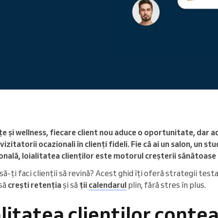
Conduceți o organizație mare
țe și wellness, fiecare client nou aduce o oportunitate, dar 
zitatorii ocazionali în clienți fideli. Fie că ai un salon, un st
sonală, loialitatea clienților este motorul creșterii sănătoase 
să-ți faci clienții să revină? Acest ghid îți oferă strategii test
 să
crești retenția
și să
ții
calendarul
plin, fără stres în plus.
alitatea clienților conte