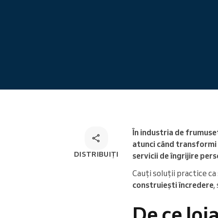
Programare online
Soluție de programare
omnichannel
În industria de frumuse
atunci când transformi vi
DISTRIBUIȚI
servicii de îngrijire per
Cauți soluții practice ca 
construiești încredere
,
De ce loi