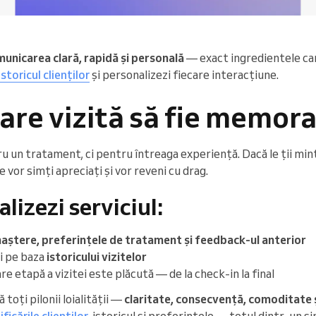
municarea clară, rapidă și personală
— exact ingredientele car
istoricul clienților
și personalizezi fiecare interacțiune.
care vizită să fie memora
tru un tratament, ci pentru întreaga experiență. Dacă le ții min
e vor simți apreciați și vor reveni cu drag.
izezi serviciul:
 naștere, preferințele de tratament și feedback-ul anterior
i pe baza
istoricului vizitelor
re etapă a vizitei este plăcută — de la check-in la final
 toți pilonii loialității —
claritate, consecvență, comoditate 
ificările clienților
, istoricul și preferințele — totul dintr-un si