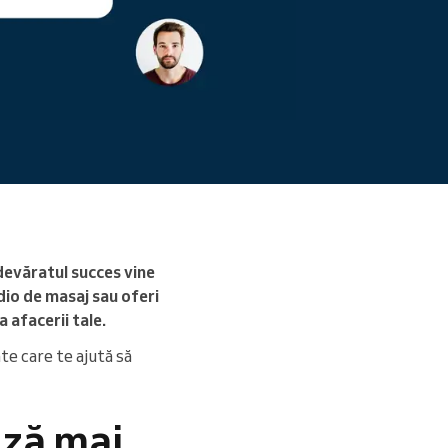
Citiți mai mult
adevăratul succes vine
udio de masaj sau oferi
a afacerii tale.
ate care te ajută să
ază mai