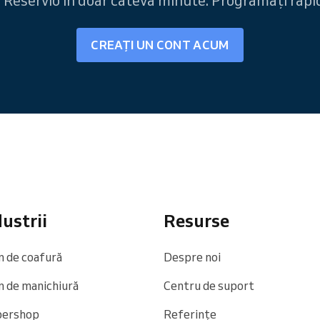
 Reservio în doar câteva minute. Programați rapid 
CREAȚI UN CONT ACUM
ustrii
Resurse
n de coafură
Despre noi
n de manichiură
Centru de suport
bershop
Referințe