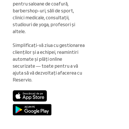
pentru saloane de coafură, 
barbershop-uri, săli de sport, 
clinici medicale, consultații, 
studiouri de yoga, profesori și 
altele.

Simplificați-vă ziua cu gestionarea 
clienților și a echipei, reamintiri 
automate și plăți online 
securizate — toate pentru a vă 
ajuta să vă dezvoltați afacerea cu 
Reservio.