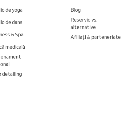
io de yoga
Blog
Reservio vs.
io de dans
alternative
ness & Spa
Afiliați & parteneriate
ică medicală
renament
onal
 detailing