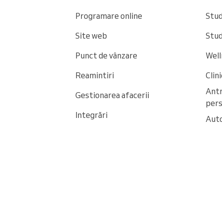
Programare online
Stud
Site web
Stud
Punct de vânzare
Well
Reamintiri
Clin
Ant
Gestionarea afacerii
pers
Integrări
Auto