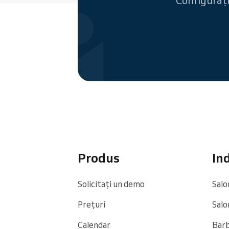
Configurați
Produs
Ind
Solicitați un demo
Salo
Prețuri
Salo
Calendar
Bar