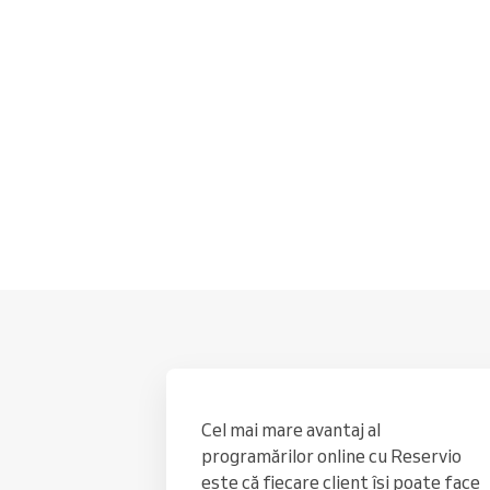
Programare online
Soluție de programare
omnichannel
Cel mai mare avantaj al
programărilor online cu Reservio
este că fiecare client își poate face