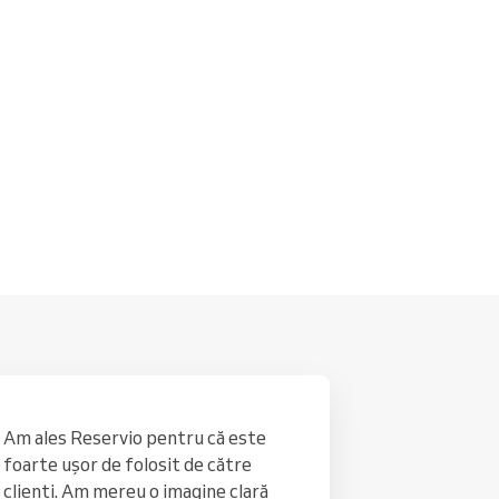
Citiți mai mult
Am ales Reservio pentru că este
foarte ușor de folosit de către
clienți. Am mereu o imagine clară