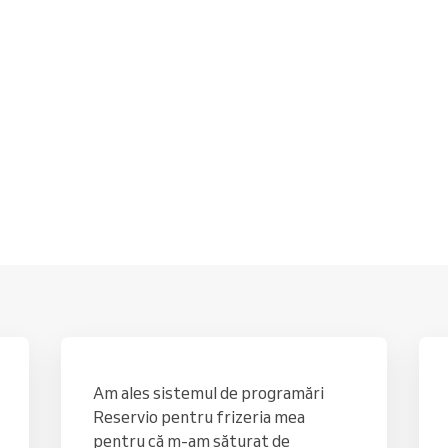
Conduceți o organizație mare
Am ales sistemul de programări
Reservio pentru frizeria mea
pentru că m-am săturat de