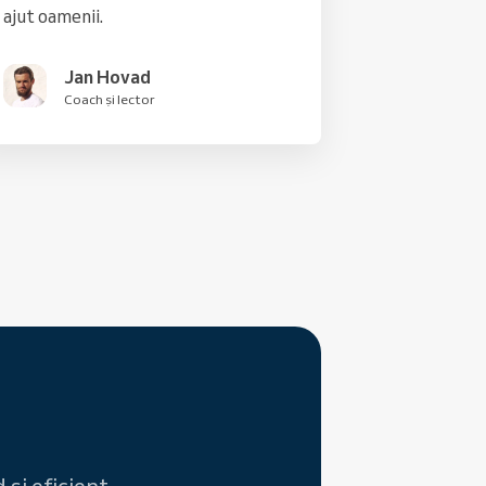
ajut oamenii.
Jan Hovad
Coach și lector