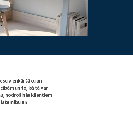
Lasīt vairāk
cesu vienkāršāku un
cībām un to, kā tā var
u, nodrošinās klientiem
azīstamību un