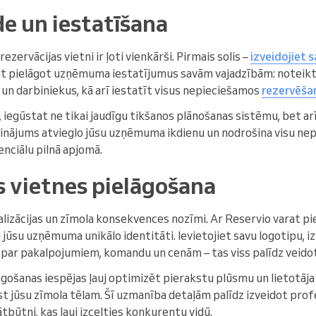
de un iestatīšana
zervācijas vietni ir ļoti vienkārši. Pirmais solis –
izveidojiet 
rat pielāgot uzņēmuma iestatījumus savām vajadzībām: noteikt 
un darbiniekus, kā arī iestatīt visus nepieciešamos
rezervēša
 iegūstat ne tikai jaudīgu tikšanos plānošanas sistēmu, bet arī
isinājums atvieglo jūsu uzņēmuma ikdienu un nodrošina visu nep
nciālu pilnā apjomā.
s vietnes pielāgošana
lizācijas un zīmola konsekvences nozīmi. Ar Reservio varat pi
u jūsu uzņēmuma unikālo identitāti. Ievietojiet savu logotipu, i
u par pakalpojumiem, komandu un cenām – tas viss palīdz veido
āgošanas iespējas ļauj optimizēt pierakstu plūsmu un lietotāja 
st jūsu zīmola tēlam. Šī uzmanība detaļām palīdz izveidot pro
tbūtni, kas ļauj izcelties konkurentu vidū.