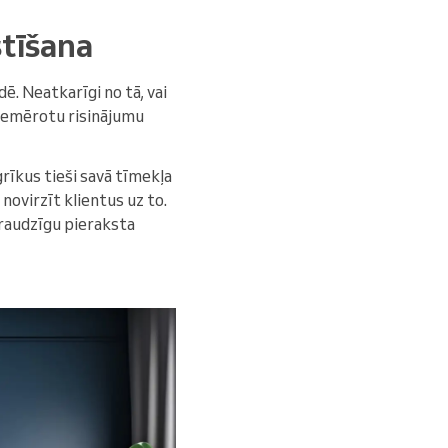
stīšana
ē. Neatkarīgi no tā, vai
piemērotu risinājumu
grīkus tieši savā tīmekļa
novirzīt klientus uz to.
draudzīgu pieraksta