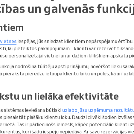
ības un galvenās funkci
entiem
 vietnes
iespējas, jūs sniedzat klientiem nepārspējamu ērtību.
sti, lai pieteiktos pakalpojumam – klienti var rezervēt tikšanos
 jūsu personalizētajai vietnei un ar dažiem klikšķiem apskata p
nkcija nodrošina tūlītēju apstiprinājumu, novēršot lieku sara
ā pieraksta pieredze ietaupa klientu laiku un pūles, kā arī uzla
kstu un lielāka efektivitāte
s sistēmas ieviešana būtiski
uzlabo jūsu uzņēmuma rezultāt
s piesaistāt plašāku klientu loku. Daudzi cilvēki šodien izvēlas
ernetā. Tas ir pārliecinošs iemesls, kāpēc potenciālie klienti iz
urentus, kuri šādu iespēju nepiedāvā. Ar savu rezervācijas vie