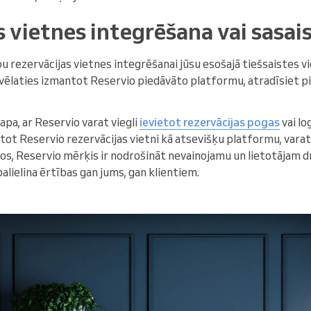
 vietnes integrēšana vai sasai
u rezervācijas vietnes integrēšanai jūsu esošajā tiešsaistes vid
i vēlaties izmantot Reservio piedāvāto platformu, atradīsiet 
lapa, ar Reservio varat viegli
ievietot rezervācijas pogas
vai lo
ntot Reservio rezervācijas vietni kā atsevišķu platformu, varat 
tos, Reservio mērķis ir nodrošināt nevainojamu un lietotājam 
alielina ērtības gan jums, gan klientiem.