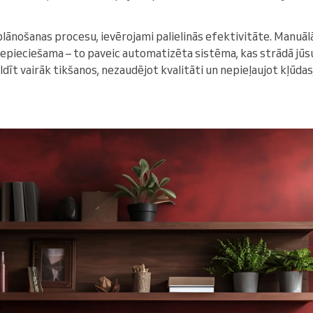
lānošanas procesu, ievērojami palielinās efektivitāte. Manuāl
epieciešama – to paveic automatizēta sistēma, kas strādā jūsu 
ldīt vairāk tikšanos, nezaudējot kvalitāti un nepieļaujot kļūdas