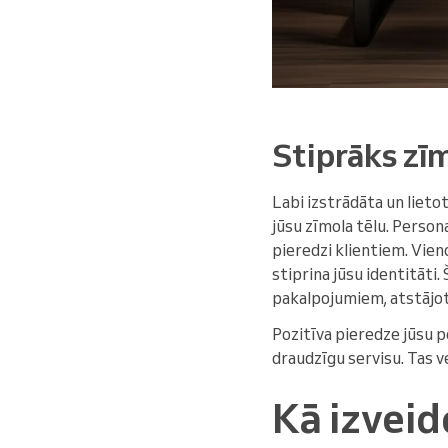
Stiprāks zī
Labi izstrādāta un lieto
jūsu zīmola tēlu. Person
pieredzi klientiem. Vien
stiprina jūsu identitāti
pakalpojumiem, atstājot 
Pozitīva pieredze jūsu p
draudzīgu servisu. Tas v
Kā izveid