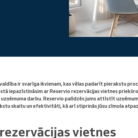
Enterprise
Jūs vadāt lielu organizāciju
aldība ir svarīga ikvienam, kas vēlas padarīt pierakstu pro
kstā iepazīstināsim ar Reservio rezervācijas vietnes priekšro
u uzņēmuma darbu. Reservio palīdzēs jums attīstīt uzņēmum
akstu skaitu un efektivitāti, kā arī stiprinās jūsu zīmola atp
rezervācijas vietnes