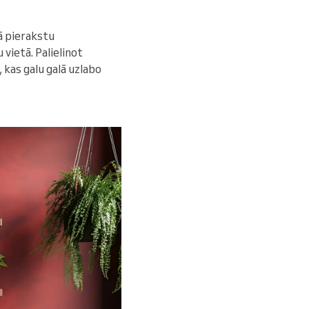
ā pierakstu
vietā. Palielinot
, kas galu galā uzlabo