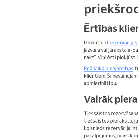
priekšroc
Ērtības kli
Izmantojot
rezervācijas
jāzvana vai jāraksta e-pa
naktī. Viņi ērti piekļūst
Reāllaika pieejamības
fu
klientiem. Šī nevainojam
apmierinātību.
Vairāk piera
Tiešsaistes rezervēšana
tiešsaistes pierakstu, jū
ko sniedz rezervācija int
pakalpojumus, nevis konk