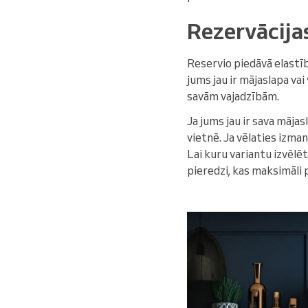
Rezervācijas
Reservio piedāvā elastīb
jums jau ir mājaslapa va
savām vajadzībām.
Ja jums jau ir sava mājas
vietnē. Ja vēlaties izma
Lai kuru variantu izvēlē
pieredzi, kas maksimāli p