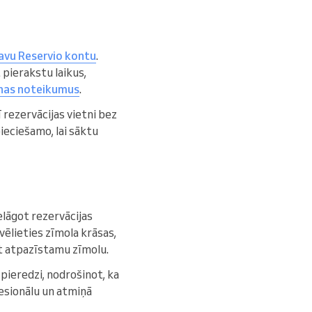
savu Reservio kontu
.
pierakstu laikus,
nas noteikumus
.
 rezervācijas vietni bez
ieciešamo, lai sāktu
elāgot rezervācijas
zvēlieties zīmola krāsas,
t atpazīstamu zīmolu.
pieredzi, nodrošinot, ka
fesionālu un atmiņā