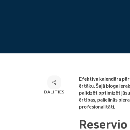
Tiešsaistes pieraksts
Omnichannel rezervēšanas
risinājums
Efektīva kalendāra pārv
ērtāku. Šajā bloga iera
DALĪTIES
palīdzēt optimizēt jūs
ērtības, palielinās pier
profesionalitāti.
Reservio 