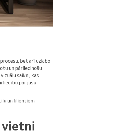
 procesu, bet arī uzlabo
notu un pārliecinošu
izuālu saikni, kas
rliecību par jūsu
ilu un klientiem
 vietni