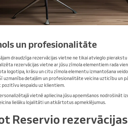
mols un profesionalitāte
tājam draudzīga rezervācijas vietne ne tikai atvieglo pierakstu
alizēta rezervācijas vietne ar jūsu zīmola elementiem rada vie
ota logotipa, krāsu un citu zīmola elementu izmantošana veido v
. Šī uzmanība detaļām un profesionalitāte veicina uzticību un pā
pozitīvu iespaidu uz klientiem.
ersonalizētajā vietnē apliecina jūsu apņemšanos nodrošināt izc
eicina lielāku lojalitāti un atkārtotus apmeklējumus.
ot Reservio rezervācijas