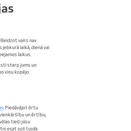
jas
 Beidzot vairs nav
 jebkurā laikā, dienā vai
ieejamos laikus.
ksti starp jums un
bo viņu kopējo
us
. Piedāvājot ērtu
 vienkāršību un ērtību,
vēlas tieši jūsu
tni esat soli tuvāk