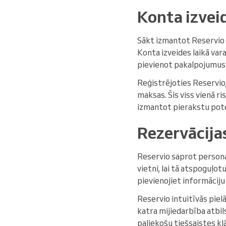
Konta izvei
Sākt izmantot Reservio re
Konta izveides laikā va
pievienot pakalpojumus 
Reģistrējoties Reservio,
maksas. Šis viss vienā r
izmantot pierakstu pote
Rezervācija
Reservio saprot persona
vietni, lai tā atspoguļot
pievienojiet informācij
Reservio intuitīvās piel
katra mijiedarbība atbil
paliekošu tiešsaistes klā