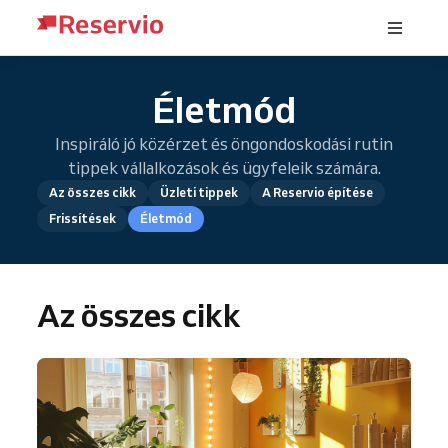
Életmód
Inspiráló jó közérzet és öngondoskodási rutin
tippek vállalkozások és ügyfeleik számára.
Az összes cikk
Üzleti tippek
A Reservio építése
Frissítések
Életmód
Az összes cikk