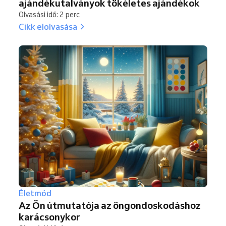
ajándékutalványok tökéletes ajándékok
Olvasási idő: 2 perc
Cikk elolvasása
Életmód
Az Ön útmutatója az öngondoskodáshoz
karácsonykor