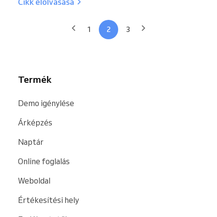
Cikk elolvasása
1
2
3
Termék
Demo igénylése
Árképzés
Naptár
Online foglalás
Weboldal
Értékesítési hely