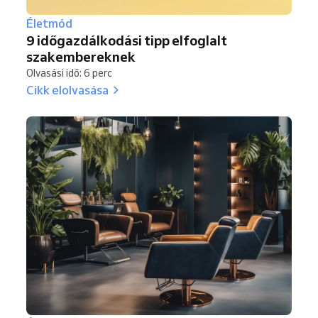
Életmód
9 időgazdálkodási tipp elfoglalt
szakembereknek
Olvasási idő: 6 perc
Cikk elolvasása