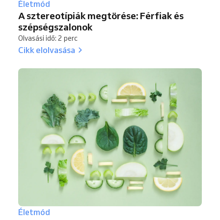
Életmód
A sztereotípiák megtörése: Férfiak és
szépségszalonok
Olvasási idő: 2 perc
Cikk elolvasása
Életmód