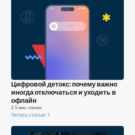
и без вас всё останавливается. Поэтому забота
о себе — не роскошь, а необходимость. Ставя
своё благополучие в приоритет, вы сохраняете
энергию, развиваете креативность и дарите
клиентам ещё лучший опыт.
Цифровой детокс: почему важно
иногда отключаться и уходить в
офлайн
2.5 мин. чтения
Читать статью