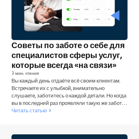
Советы по заботе о себе для
специалистов сферы услуг,
которые всегда «на связи»
3 мин. чтения
Вы каждый день отдаёте всё своим клиентам.
Встречаете их с улыбкой, внимательно
слушаете, заботитесь о каждой детали. Но когда
вы в последний раз проявляли такую же заботу
к себе? Если вы — специалист сферы услуг,
Читать статью
будь то бьюти-мастер, фитнес-тренер,
медицинский работник или преподаватель, вы
всегда «на связи». Вы — основа своей компании,