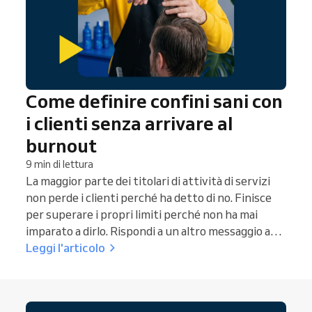
Come definire confini sani con
i clienti senza arrivare al
burnout
9 min di lettura
La maggior parte dei titolari di attività di servizi
non perde i clienti perché ha detto di no. Finisce
per superare i propri limiti perché non ha mai
imparato a dirlo. Rispondi a un altro messaggio a
tarda sera, infili un altro favore all’ultimo minuto e
Leggi l'articolo
ti dici che è solo per questa volta. Poi “solo per
questa volta” diventa la normalità. Stabilire dei
limiti con i clienti si riassume in tre aspetti: i tuoi