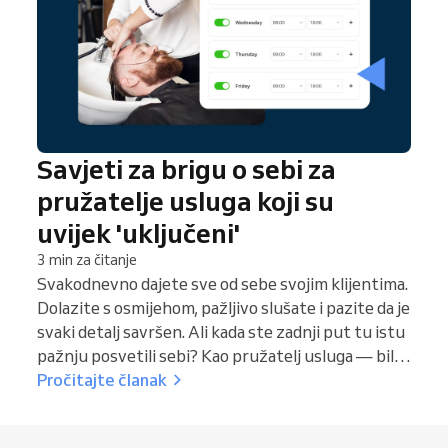
Savjeti za brigu o sebi za
pružatelje usluga koji su
uvijek 'uključeni'
3 min za čitanje
Svakodnevno dajete sve od sebe svojim klijentima.
Dolazite s osmijehom, pažljivo slušate i pazite da je
svaki detalj savršen. Ali kada ste zadnji put tu istu
pažnju posvetili sebi? Kao pružatelj usluga — bilo
da ste beauty profesionalac, fitness trener,
Pročitajte članak
zdravstveni stručnjak ili edukator — uvijek ste
"uključeni". Vi ste srce svog poslovanja i bez vas