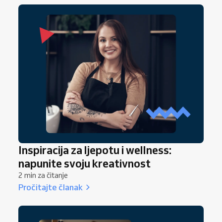
ništa ne funkcionira. Zato briga o sebi nije luksuz,
već nužnost. Kada stavite svoje blagostanje na
prvo mjesto, čuvate energiju, potičete
kreativnost i pružate još bolje iskustvo svojim
klijentima.
Inspiracija za ljepotu i wellness:
napunite svoju kreativnost
2 min za čitanje
Pročitajte članak