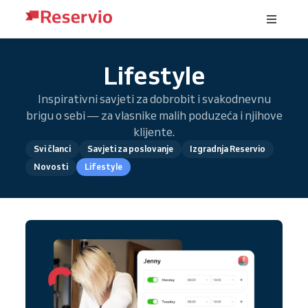
Lifestyle
Inspirativni savjeti za dobrobit i svakodnevnu
brigu o sebi — za vlasnike malih poduzeća i njihove
klijente.
Svi članci
Savjeti za poslovanje
Izgradnja Reservio
Novosti
Lifestyle