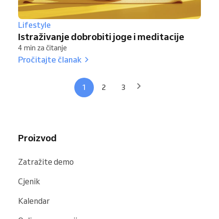
Lifestyle
Istraživanje dobrobiti joge i meditacije
4 min za čitanje
Pročitajte članak
1
2
3
Proizvod
Zatražite demo
Cjenik
Kalendar