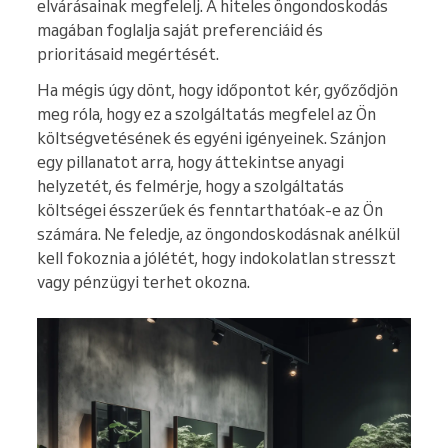
elvárásainak megfelelj. A hiteles öngondoskodás
magában foglalja saját preferenciáid és
prioritásaid megértését.
Ha mégis úgy dönt, hogy időpontot kér, győződjön
meg róla, hogy ez a szolgáltatás megfelel az Ön
költségvetésének és egyéni igényeinek. Szánjon
egy pillanatot arra, hogy áttekintse anyagi
helyzetét, és felmérje, hogy a szolgáltatás
költségei ésszerűek és fenntarthatóak-e az Ön
számára. Ne feledje, az öngondoskodásnak anélkül
kell fokoznia a jólétét, hogy indokolatlan stresszt
vagy pénzügyi terhet okozna.