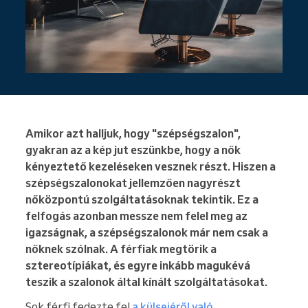
Amikor azt halljuk, hogy "szépségszalon",
gyakran az a kép jut eszünkbe, hogy a nők
kényeztető kezeléseken vesznek részt. Hiszen a
szépségszalonokat jellemzően nagyrészt
nőközpontú szolgáltatásoknak tekintik. Ez a
felfogás azonban messze nem felel meg az
igazságnak, a szépségszalonok már nem csak a
nőknek szólnak. A férfiak megtörik a
sztereotípiákat, és egyre inkább magukévá
teszik a szalonok által kínált szolgáltatásokat.
Sok férfi fedezte fel
a külsejéről való