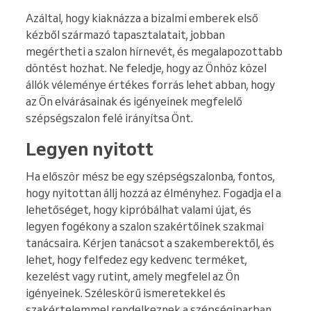
Azáltal, hogy kiaknázza a bizalmi emberek első
kézből származó tapasztalatait, jobban
megértheti a szalon hírnevét, és megalapozottabb
döntést hozhat. Ne feledje, hogy az Önhöz közel
állók véleménye értékes forrás lehet abban, hogy
az Ön elvárásainak és igényeinek megfelelő
szépségszalon felé irányítsa Önt.
Legyen nyitott
Ha először mész be egy szépségszalonba, fontos,
hogy nyitottan állj hozzá az élményhez. Fogadja el a
lehetőséget, hogy kipróbálhat valami újat, és
legyen fogékony a szalon szakértőinek szakmai
tanácsaira. Kérjen tanácsot a szakemberektől, és
lehet, hogy felfedez egy kedvenc terméket,
kezelést vagy rutint, amely megfelel az Ön
igényeinek. Széleskörű ismeretekkel és
szakértelemmel rendelkeznek a szépségiparban,