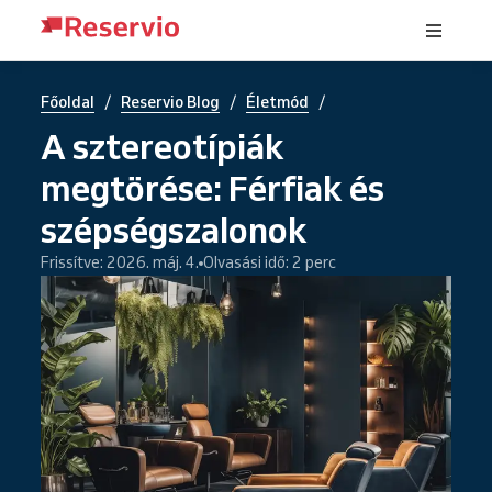
/
/
/
Főoldal
Reservio Blog
Életmód
A sztereotípiák
megtörése: Férfiak és
szépségszalonok
Frissítve: 2026. máj. 4.
Olvasási idő: 2 perc