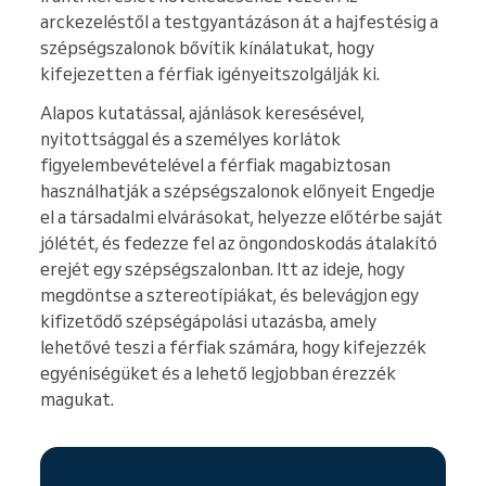
arckezeléstől a testgyantázáson át a hajfestésig a
szépségszalonok bővítik kínálatukat, hogy
kifejezetten a férfiak igényeitszolgálják ki.
Alapos kutatással, ajánlások keresésével,
nyitottsággal és a személyes korlátok
figyelembevételével a férfiak magabiztosan
használhatják a szépségszalonok előnyeit Engedje
el a társadalmi elvárásokat, helyezze előtérbe saját
jólétét, és fedezze fel az öngondoskodás átalakító
erejét egy szépségszalonban. Itt az ideje, hogy
megdöntse a sztereotípiákat, és belevágjon egy
kifizetődő szépségápolási utazásba, amely
lehetővé teszi a férfiak számára, hogy kifejezzék
egyéniségüket és a lehető legjobban érezzék
magukat.