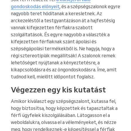
gondoskodás előnyeit
, és a szépségszalonok egyre
nagyobb teret hódítanak a keresletnek. Az
arckezeléstől a testgyantázáson át a hajfestésig
vannak kifejezetten férfiakra szabott
szolgáltatások. És egyre nagyobb a választék a
kifejezetten férfiaknak szánt ápolási és
szépségápolási termékekből is. Ne hagyja, hogy a
régi sztereotípiák megállítsák! A szalonok remek
lehetőséget nyújtanak a kényeztetésre, a
kikapcsolódásra és az öngondoskodásra. Íme, amit
tudnod kell, mielőtt időpontot foglalsz.
Végezzen egy kis kutatást
Amikor kiválaszt egy szépségszalont, kutassa fel,
hogy biztosítsa, hogy képzettek és tapasztaltak a
férfi ügyfelek kiszolgálásában. Látogasson el a
weboldalukra, olvassa el a véleményeket, és nézze
meg, hogy rendelkeznek-e képesítéssel a férfiak