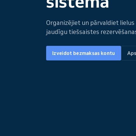
sistēma
Organizējiet un pārvaldiet lielu
jaudīgu tiešsaistes rezervēšana
Izveidot bezmaksas kontu
Aps