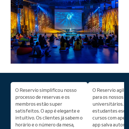
O Reservio simplificou nosso
O Reservio agiliz
processo de reservas e os
para os nossos c
membros estão super
universitários. A
satisfeitos. O app é elegante e
estudantes esco
intuitivo. Os clientes já sabem o
cursos com apena
horário e o número da mesa,
app salva autom