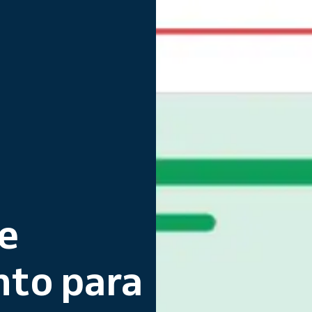
e
to para