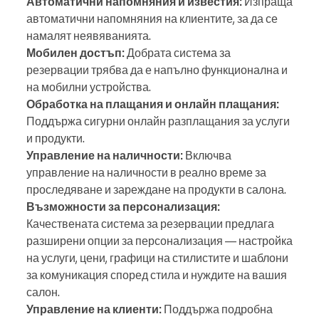
Автоматични напомняния и известия:
Изпраща
автоматични напомняния на клиентите, за да се
намалят неявяванията.
Мобилен достъп:
Добрата система за
резервации трябва да е напълно функционална и
на мобилни устройства.
Обработка на плащания и онлайн плащания:
Поддържа сигурни онлайн разплащания за услуги
и продукти.
Управление на наличности:
Включва
управление на наличности в реално време за
проследяване и зареждане на продукти в салона.
Възможности за персонализация:
Качествената система за резервации предлага
разширени опции за персонализация — настройка
на услуги, цени, графици на стилистите и шаблони
за комуникация според стила и нуждите на вашия
салон.
Управление на клиенти:
Поддържа подробна