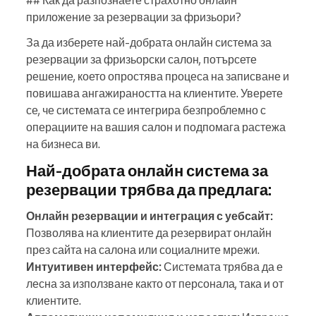
## Как да разпознаете страхотно онлайн
приложение за резервации за фризьори?
За да изберете най-добрата онлайн система за
резервации за фризьорски салон, потърсете
решение, което опростява процеса на записване и
повишава ангажираността на клиентите. Уверете
се, че системата се интегрира безпроблемно с
операциите на вашия салон и подпомага растежа
на бизнеса ви.
Най-добрата онлайн система за
резервации трябва да предлага:
Онлайн резервации и интеграция с уебсайт:
Позволява на клиентите да резервират онлайн
през сайта на салона или социалните мрежи.
Интуитивен интерфейс:
Системата трябва да е
лесна за използване както от персонала, така и от
клиентите.