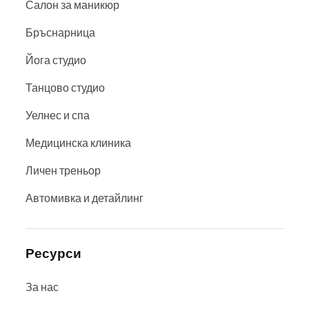
Салон за маникюр
Бръснарница
Йога студио
Танцово студио
Уелнес и спа
Медицинска клиника
Личен треньор
Автомивка и детайлинг
Ресурси
За нас