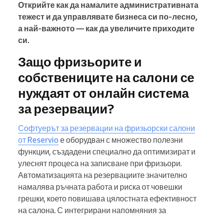
Открийте как да намалите административната
тежест и да управлявате бизнеса си по-лесно,
а най-важното — как да увеличите приходите
си.
Защо фризьорите и
собствениците на салони се
нуждаят от онлайн система
за резервации?
Софтуерът за резервации на фризьорски салони
от Reservio
е оборудван с множество полезни
функции, създадени специално да оптимизират и
улеснят процеса на записване при фризьори.
Автоматизацията на резервациите значително
намалява ръчната работа и риска от човешки
грешки, което повишава цялостната ефективност
на салона. С интегрирани напомняния за