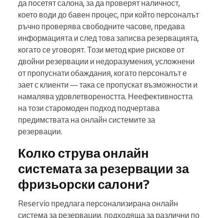
да посетят салона, за да проверят наличност,
което води до бавен процес, при който персоналът
ръчно проверява свободните часове, предава
информацията и след това записва резервацията,
когато се уговорят. Този метод крие рискове от
двойни резервации и недоразумения, усложнени
от пропуснати обаждания, когато персоналът е
зает с клиенти — така се пропускат възможности и
намалява удовлетвореността. Неефективността
на този старомоден подход подчертава
предимствата на онлайн системите за
резервации.
Колко струва онлайн
системата за резервации за
фризьорски салони?
Reservio предлага персонализирана онлайн
система за резервации, подходяща за различни по