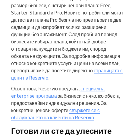
размер бизнеси, с четири ценови плана: Free,
Starter, Standard и Pro. Новите потребители могат
да тестват плана Pro безплатно през първите две
седмици и да изпробват всички разширени
функции без ангажимент. След пробния период
бизнесите избират плана, който най-добре
отговаря на нуждите и бюджета им, според
обхвата на функциите. За подробна информация
относно конкретните услуги и цени на всеки план,
препоръчваме да посетите директно
страницата с
цени на Reservio
.
Освен това, Reservio предлага
специална
enterprise програма
за бизнеси с няколко обекта,
предоставяйки индивидуални решения. За
конкретни ценови оферти
свържете се с
обслужването на клиенти на Reservio
.
Готови ли сте да улесните