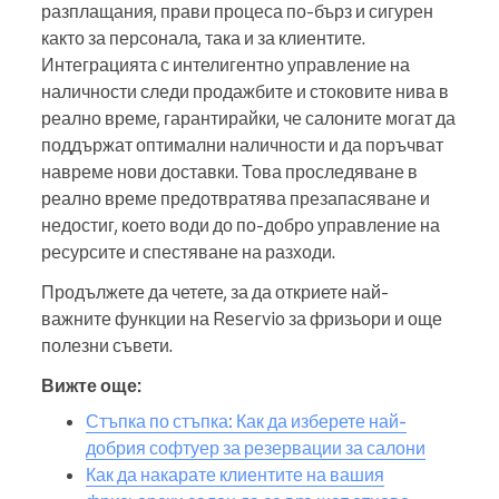
разплащания, прави процеса по-бърз и сигурен
както за персонала, така и за клиентите.
Интеграцията с интелигентно управление на
наличности следи продажбите и стоковите нива в
реално време, гарантирайки, че салоните могат да
поддържат оптимални наличности и да поръчват
навреме нови доставки. Това проследяване в
реално време предотвратява презапасяване и
недостиг, което води до по-добро управление на
ресурсите и спестяване на разходи.
Продължете да четете, за да откриете най-
важните функции на Reservio за фризьори и още
полезни съвети.
Вижте още:
Стъпка по стъпка: Как да изберете най-
добрия софтуер за резервации за салони
Как да накарате клиентите на вашия