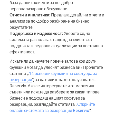
база данни с клиенти за по-добро
персонализирано обслужване.
Отчети и аналитика:
Предлага детайлни отчети и
анализи за по-добро разбиране на бизнес
резултатите.
Поддръжка и надеждност:
Уверете се, че
системата разполага с надеждна клиентска
поддръжка и редовни актуализации за постоянна
ефективност.
Искате ли да научите повече за това кои други
функции могат да улеснят бизнеса ви? Прочетете
статията „
14 основни функции на софтуера за
резервации
“, за да видите какво получавате с
Reservio. Ако се интересувате и от маркетинг
съвети или искате да разберете за какви типове
бизнеси е подходящ нашият софтуер за
резервации, разгледайте статията „
Открийте
онлайн системата за резервации Reservio
“.