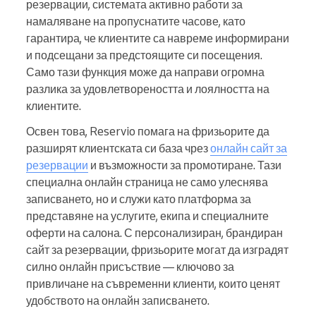
резервации, системата активно работи за
намаляване на пропуснатите часове, като
гарантира, че клиентите са навреме информирани
и подсещани за предстоящите си посещения.
Само тази функция може да направи огромна
разлика за удовлетвореността и лоялността на
клиентите.
Освен това, Reservio помага на фризьорите да
разширят клиентската си база чрез
онлайн сайт за
резервации
и възможности за промотиране. Тази
специална онлайн страница не само улеснява
записването, но и служи като платформа за
представяне на услугите, екипа и специалните
оферти на салона. С персонализиран, брандиран
сайт за резервации, фризьорите могат да изградят
силно онлайн присъствие — ключово за
привличане на съвременни клиенти, които ценят
удобството на онлайн записването.