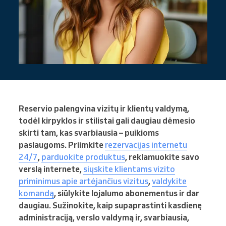
Reservio palengvina vizitų ir klientų valdymą,
todėl kirpyklos ir stilistai gali daugiau dėmesio
skirti tam, kas svarbiausia – puikioms
paslaugoms. Priimkite
rezervacijas internetu
24/7
,
parduokite produktus
, reklamuokite savo
verslą internete,
siųskite klientams vizito
priminimus apie artėjančius vizitus
,
valdykite
komandą
, siūlykite lojalumo abonementus ir dar
daugiau. Sužinokite, kaip supaprastinti kasdienę
administraciją, verslo valdymą ir, svarbiausia,