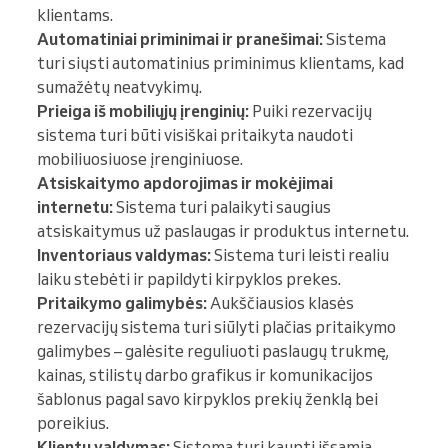
klientams.
Automatiniai priminimai ir pranešimai:
Sistema
turi siųsti automatinius priminimus klientams, kad
sumažėtų neatvykimų.
Prieiga iš mobiliųjų įrenginių:
Puiki rezervacijų
sistema turi būti visiškai pritaikyta naudoti
mobiliuosiuose įrenginiuose.
Atsiskaitymo apdorojimas ir mokėjimai
internetu:
Sistema turi palaikyti saugius
atsiskaitymus už paslaugas ir produktus internetu.
Inventoriaus valdymas:
Sistema turi leisti realiu
laiku stebėti ir papildyti kirpyklos prekes.
Pritaikymo galimybės:
Aukščiausios klasės
rezervacijų sistema turi siūlyti plačias pritaikymo
galimybes – galėsite reguliuoti paslaugų trukmę,
kainas, stilistų darbo grafikus ir komunikacijos
šablonus pagal savo kirpyklos prekių ženklą bei
poreikius.
Klientų valdymas:
Sistema turi kaupti išsamią