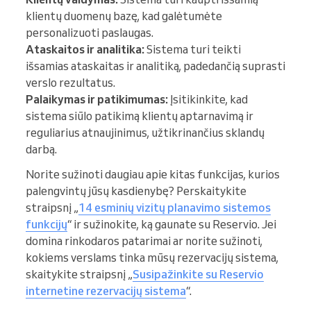
klientų duomenų bazę, kad galėtumėte
personalizuoti paslaugas.
Ataskaitos ir analitika:
Sistema turi teikti
išsamias ataskaitas ir analitiką, padedančią suprasti
verslo rezultatus.
Palaikymas ir patikimumas:
Įsitikinkite, kad
sistema siūlo patikimą klientų aptarnavimą ir
reguliarius atnaujinimus, užtikrinančius sklandų
darbą.
Norite sužinoti daugiau apie kitas funkcijas, kurios
palengvintų jūsų kasdienybę? Perskaitykite
straipsnį „
14 esminių vizitų planavimo sistemos
funkcijų
“ ir sužinokite, ką gaunate su Reservio. Jei
domina rinkodaros patarimai ar norite sužinoti,
kokiems verslams tinka mūsų rezervacijų sistema,
skaitykite straipsnį „
Susipažinkite su Reservio
internetine rezervacijų sistema
“.