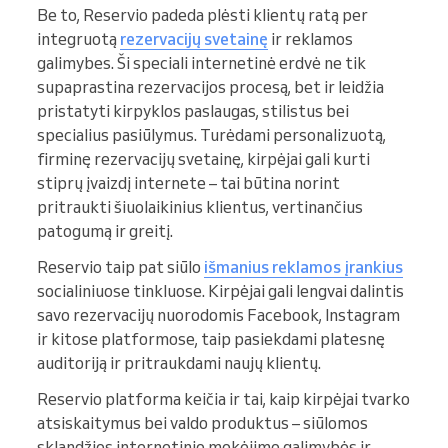
Be to, Reservio padeda plėsti klientų ratą per
integruotą
rezervacijų svetainę
ir reklamos
galimybes. Ši speciali internetinė erdvė ne tik
supaprastina rezervacijos procesą, bet ir leidžia
pristatyti kirpyklos paslaugas, stilistus bei
specialius pasiūlymus. Turėdami personalizuotą,
firminę rezervacijų svetainę, kirpėjai gali kurti
stiprų įvaizdį internete – tai būtina norint
pritraukti šiuolaikinius klientus, vertinančius
patogumą ir greitį.
Reservio taip pat siūlo
išmanius reklamos įrankius
socialiniuose tinkluose. Kirpėjai gali lengvai dalintis
savo rezervacijų nuorodomis Facebook, Instagram
ir kitose platformose, taip pasiekdami platesnę
auditoriją ir pritraukdami naujų klientų.
Reservio platforma keičia ir tai, kaip kirpėjai tvarko
atsiskaitymus bei valdo produktus – siūlomos
sklandžios internetinio mokėjimo galimybės ir