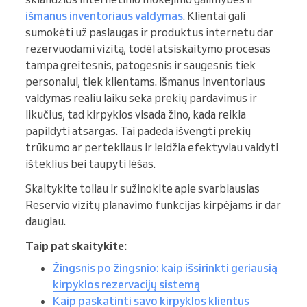
išmanus inventoriaus valdymas
. Klientai gali
sumokėti už paslaugas ir produktus internetu dar
rezervuodami vizitą, todėl atsiskaitymo procesas
tampa greitesnis, patogesnis ir saugesnis tiek
personalui, tiek klientams. Išmanus inventoriaus
valdymas realiu laiku seka prekių pardavimus ir
likučius, tad kirpyklos visada žino, kada reikia
papildyti atsargas. Tai padeda išvengti prekių
trūkumo ar pertekliaus ir leidžia efektyviau valdyti
išteklius bei taupyti lėšas.
Skaitykite toliau ir sužinokite apie svarbiausias
Reservio vizitų planavimo funkcijas kirpėjams ir dar
daugiau.
Taip pat skaitykite:
Žingsnis po žingsnio: kaip išsirinkti geriausią
kirpyklos rezervacijų sistemą
Kaip paskatinti savo kirpyklos klientus