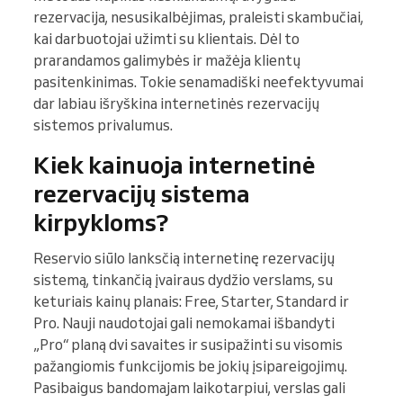
rezervacija, nesusikalbėjimas, praleisti skambučiai,
kai darbuotojai užimti su klientais. Dėl to
prarandamos galimybės ir mažėja klientų
pasitenkinimas. Tokie senamadiški neefektyvumai
dar labiau išryškina internetinės rezervacijų
sistemos privalumus.
Kiek kainuoja internetinė
rezervacijų sistema
kirpykloms?
Reservio siūlo lanksčią internetinę rezervacijų
sistemą, tinkančią įvairaus dydžio verslams, su
keturiais kainų planais: Free, Starter, Standard ir
Pro. Nauji naudotojai gali nemokamai išbandyti
„Pro“ planą dvi savaites ir susipažinti su visomis
pažangiomis funkcijomis be jokių įsipareigojimų.
Pasibaigus bandomajam laikotarpiui, verslas gali