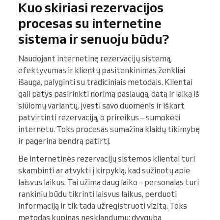
Kuo skiriasi rezervacijos
procesas su internetine
sistema ir senuoju būdu?
Naudojant internetinę rezervacijų sistemą,
efektyvumas ir klientų pasitenkinimas ženkliai
išauga, palyginti su tradiciniais metodais. Klientai
gali patys pasirinkti norimą paslaugą, datą ir laiką iš
siūlomų variantų, įvesti savo duomenis ir iškart
patvirtinti rezervaciją, o prireikus – sumokėti
internetu. Toks procesas sumažina klaidų tikimybę
ir pagerina bendrą patirtį.
Be internetinės rezervacijų sistemos klientai turi
skambinti ar atvykti į kirpyklą, kad sužinotų apie
laisvus laikus. Tai užima daug laiko – personalas turi
rankiniu būdu tikrinti laisvus laikus, perduoti
informaciją ir tik tada užregistruoti vizitą. Toks
metodas kupinas nesklandumų: dvyguba