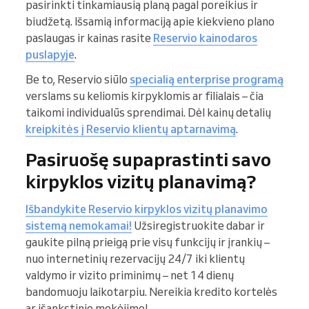
pasirinkti tinkamiausią planą pagal poreikius ir
biudžetą. Išsamią informaciją apie kiekvieno plano
paslaugas ir kainas rasite
Reservio kainodaros
puslapyje
.
Be to, Reservio siūlo
specialią enterprise programą
verslams su keliomis kirpyklomis ar filialais – čia
taikomi individualūs sprendimai. Dėl kainų detalių
kreipkitės į Reservio klientų aptarnavimą
.
Pasiruošę supaprastinti savo
kirpyklos vizitų planavimą?
Išbandykite Reservio kirpyklos vizitų planavimo
sistemą nemokamai!
Užsiregistruokite dabar ir
gaukite pilną prieigą prie visų funkcijų ir įrankių –
nuo internetinių rezervacijų 24/7 iki klientų
valdymo ir vizito priminimų – net 14 dienų
bandomuoju laikotarpiu. Nereikia kredito kortelės
ar išankstinio mokėjimo!