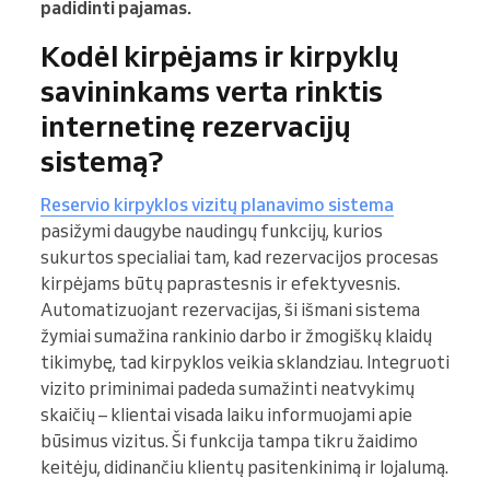
padidinti pajamas.
Kodėl kirpėjams ir kirpyklų
savininkams verta rinktis
internetinę rezervacijų
sistemą?
Reservio kirpyklos vizitų planavimo sistema
pasižymi daugybe naudingų funkcijų, kurios
sukurtos specialiai tam, kad rezervacijos procesas
kirpėjams būtų paprastesnis ir efektyvesnis.
Automatizuojant rezervacijas, ši išmani sistema
žymiai sumažina rankinio darbo ir žmogiškų klaidų
tikimybę, tad kirpyklos veikia sklandziau. Integruoti
vizito priminimai padeda sumažinti neatvykimų
skaičių – klientai visada laiku informuojami apie
būsimus vizitus. Ši funkcija tampa tikru žaidimo
keitėju, didinančiu klientų pasitenkinimą ir lojalumą.