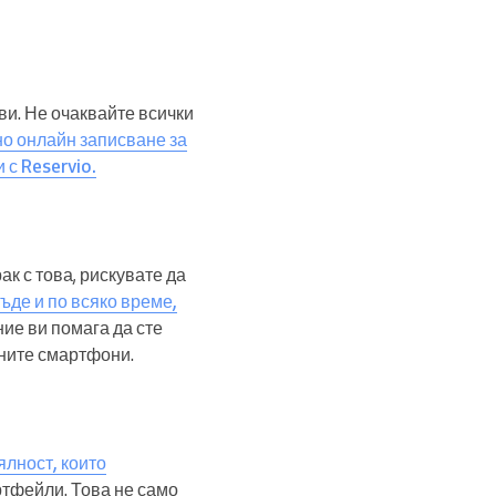
 ви. Не очаквайте всички
но онлайн записване за
 с Reservio.
ак с това, рискувате да
де и по всяко време,
ие ви помага да сте
хните смартфони.
ялност, които
ртфейли. Това не само