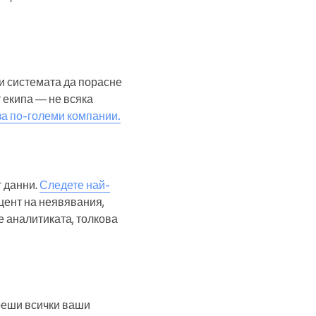
ли системата да порасне
 екипа — не всяка
а по-големи компании.
т данни.
Следете най-
цент на неявявания,
е аналитиката, толкова
реши всички ваши