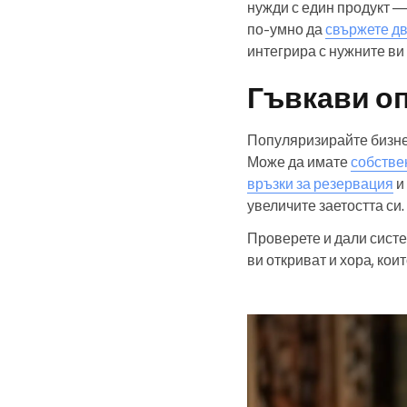
нужди с един продукт — 
по-умно да
свържете д
интегрира с нужните ви
Гъвкави оп
Популяризирайте бизнес
Може да имате
собстве
връзки за резервация
и
увеличите заетостта си.
Проверете и дали сист
ви откриват и хора, кои