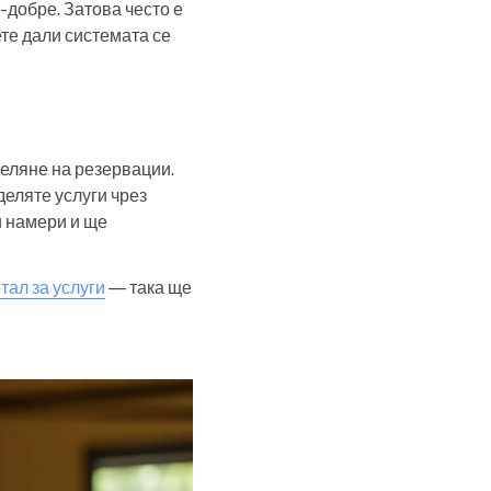
-добре. Затова често е
ете дали системата се
деляне на резервации.
оделяте услуги чрез
и намери и ще
тал за услуги
— така ще