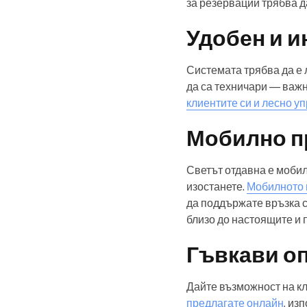
за резервации трябва д
Удобен и 
Системата трябва да е л
да са техничари — важн
клиентите си и лесно уп
Мобилно п
Светът отдавна е мобиле
изостанете.
Мобилното п
да поддържате връзка с
близо до настоящите и 
Гъвкави о
Дайте възможност на кл
предлагате онлайн
, из