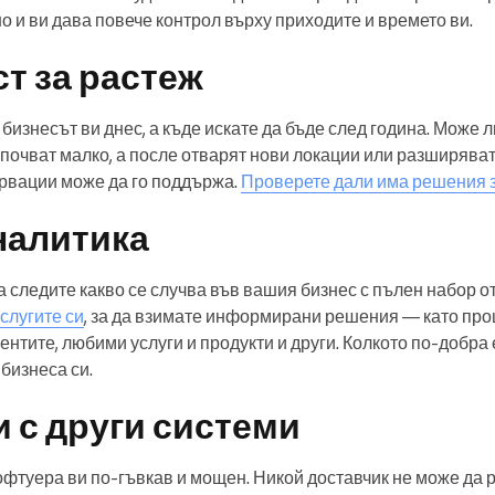
о и ви дава повече контрол върху приходите и времето ви.
т за растеж
 бизнесът ви днес, а къде искате да бъде след година. Може 
апочват малко, а после отварят нови локации или разширяват
ервации може да го поддържа.
Проверете дали има решения з
налитика
а следите какво се случва във вашия бизнес с пълен набор о
слугите си
, за да взимате информирани решения — като про
ентите, любими услуги и продукти и други. Колкото по-добра 
бизнеса си.
 с други системи
фтуера ви по-гъвкав и мощен. Никой доставчик не може да 