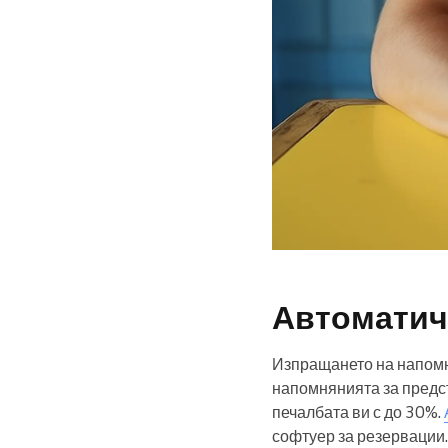
Автоматич
Изпращането на напомн
напомнянията за предст
печалбата ви с до 30%.
софтуер за резервации.