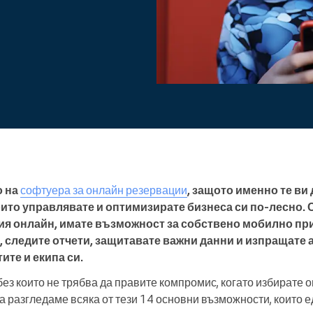
Ръководите голяма
организация
о на
софтуера за онлайн резервации
, защото именно те ви
оито управлявате и оптимизирате бизнеса си по-лесно. 
ия онлайн, имате възможност за собствено мобилно пр
, следите отчети, защитавате важни данни и изпращате
ите и екипа си.
ез които не трябва да правите компромис, когато избирате 
а разгледаме всяка от тези 14 основни възможности, които