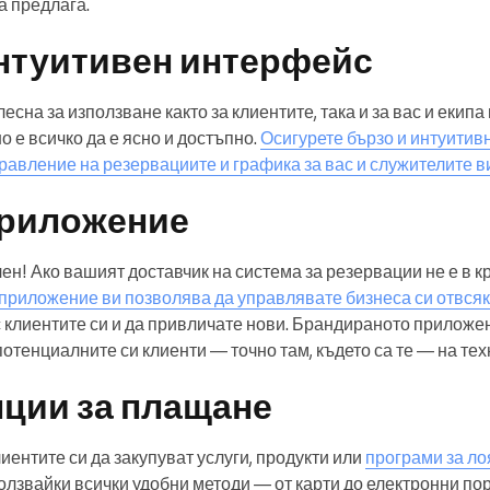
а предлага.
интуитивен интерфейс
есна за използване както за клиентите, така и за вас и екипа
о е всичко да е ясно и достъпно.
Осигурете бързо и интуитив
равление на резервациите и графика за вас и служителите ви
риложение
н! Ако вашият доставчик на система за резервации не е в кр
риложение ви позволява да управлявате бизнеса си отвсякъ
 клиентите си и да привличате нови. Брандираното приложен
потенциалните си клиенти — точно там, където са те — на те
пции за плащане
иентите си да закупуват услуги, продукти или
програми за ло
ползвайки всички удобни методи — от карти до електронни по