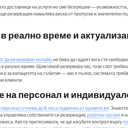
 като доставчици на услуги не сме безгрешни — възможността
ящи резервации намалява риска от пропуски и значително п
в реално време и актуализа
ат да резервират онлайн
, не бива да гадаят кога сте свобод
 в реално време. Щом някой резервира час, този слот трябва
и за капацитета на събития — ако е пълно, системата трябва
ни клиенти.
е на персонал и индивидуал
 персонал отнема до 6 часа седмично от времето ви
. Знаехте
да управлява собствените си резервации,
работни часове
и н
изнеса. Ако се притеснявате, че ще изгубите контрол върху
по