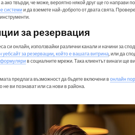
а ако твърди, че може, вероятно някой друг ще го направи по
ве системи
и да вземете най-доброто от двата свята. Провер
 инструменти.
ции за резервация
а си онлайн, използвайки различни канали и начини за спо
н уебсайт за резервации, който е вашата витрина
, или да сп
формуляри
в социалните мрежи. Така клиентът винаги ще в
емата предлага възможност да бъдете включени в
онлайн пор
то не ви познават или са нови в района.