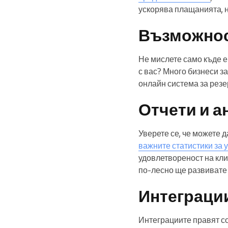
ускорява плащанията, н
Възможнос
Не мислете само къде е
с вас? Много бизнеси з
онлайн система за рез
Отчети и а
Уверете се, че можете д
важните статистики за у
удовлетвореност на кли
по-лесно ще развивате 
Интеграции
Интеграциите правят со