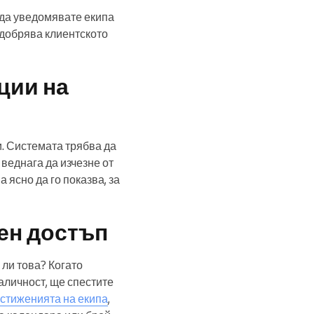
 да уведомявате екипа
одобрява клиентското
ции на
ни. Системата трябва да
 веднага да изчезне от
 ясно да го показва, за
ен достъп
 ли това? Когато
аличност, ще спестите
стиженията на екипа
,