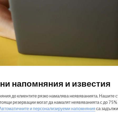
ни напомняния и известия
яния до клиентите рязко намалява неявяванията. Нашите ст
оящи резервации могат да намалят неявяванията с до 75% и
Автоматичните и персонализируеми напомняния
са задължи