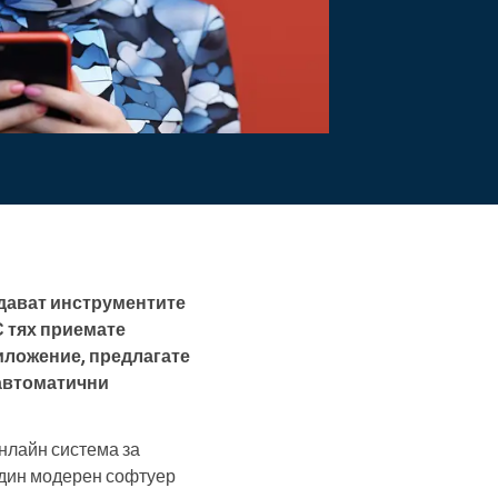
Прочетете повече
 дават инструментите
С тях приемате
иложение, предлагате
 автоматични
онлайн система за
 един модерен софтуер