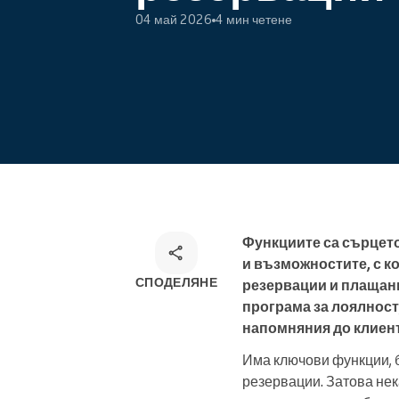
04 май 2026
4 мин четене
Онлайн резервации
Омниканален инструмент за
резервации
Функциите са сърцет
и възможностите, с к
СПОДЕЛЯНЕ
резервации и плащан
програма за лоялност
напомняния до клиент
Има ключови функции, б
резервации. Затова нек