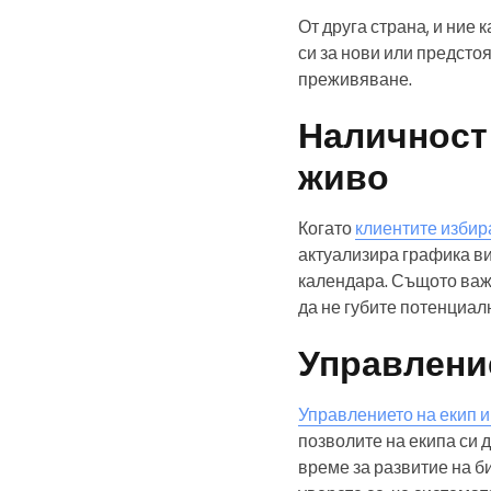
От друга страна, и ние
си за нови или предсто
преживяване.
Наличност 
живо
Когато
клиентите избир
актуализира графика ви
календара. Същото важи 
да не губите потенциал
Управлени
Управлението на екип и
позволите на екипа си 
време за развитие на б