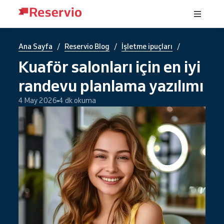
/
/
/
Ana Sayfa
Reservio Blog
İşletme ipuçları
Kuaför salonları için en iyi
randevu planlama yazılımı
4 May 2026
4 dk okuma