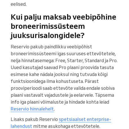
eelised.
Kui palju maksab veebipõhine
broneerimissüsteem
juuksurisalongidele?
Reservio pakub paindlikku veebipõhist
broneerimissüsteemi igas suuruses ettevõtetele,
nelja hinnatasemega: Free, Starter, Standard ja Pro.
Uued kasutajad saavad Pro plaani proovida tasuta
esimese kahe nädala jooksul ning tutvuda kõigi
funktsioonidega ilma kohustuseta. Pärast
prooviperioodi saab ettevõte valida endale sobiva
plaani vastavalt vajadustele ja eelarvele. Täpsema
info iga plaani võimaluste ja hindade kohta leiad
Reservio hinnalehelt
.
Lisaks pakub Reservio
spetsiaalset enterprise-
lahendust
mitme asukohaga ettevõtetele.