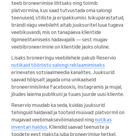
teeb broneerimise lihtsaks ning toimib
platvormina, kus saad tutvustada oma salongi
teenuseid, stiliste ja eripakkumisi. Isikupärastatud,
brändi nägu veebileht aitab juuksuritel luua tugeva
veebikuvandi, mis on tänapäeva klientide
ligimeelitamiseks hädavajalik — sest mugav
veebibroneerimine on klientide jaoks oluline.
Lisaks broneeringu veebilehele pakub Reservio
nutikaid tööriistu salongi reklaamimiseks
erinevates sotsiaalmeedia kanalites. Juuksurid
saavad hõlpsalt jagada oma unikaalseid
broneerimislinke Facebookis, Instagramis ja mujal,
jõudes laiema publikuni ja tuues juurde uusi kliente.
Reservio muudab ka seda, kuidas juuksurid
tehinguid haldavad ja tooteid müüvad: platvormil on
mugavad veebimaksevõimalused ning
nutikas
inventari haldus
. Kliendid saavad teenuste ja
toodete eest maksta juba broneerimise hetkel,