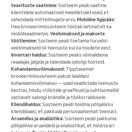
teavituste saatmine:
Süsteem peab saatma
klientidele automaatsed meeldetuletused, et
vähendada mitteilmujate arvu.
Mobiilne ligipääs:
Hea broneerimissüsteem töötab laitmatult ka
mobiilseadmetes.
Veebimaksed ja maksete
töötlemine:
Süsteem peab toetama turvalisi
veebimakseid nii teenuste kui ka toodete eest.
Inventari haldus:
Süsteem peaks võimaldama
reaalajas jälgida ja täiendada salongi tooteid.
Kohandamisvõimalused:
Tipptasemel
broneerimissüsteem pakub laialdasi
kohandamisvõimalusi — saad seadistada teenuste
kestusi, hindu, stilistide graafikuid ja suhtlusmallid
vastavalt salongi brändile ja töökorraldusele.
Kliendihaldus:
Süsteem peab hoidma põhjalikku
kliendibaasi, et pakkuda personaalsemat teenust.
Aruandlus ja analüütika:
Süsteem peab pakkuma
põhjalikke aruandeid ja analüütikat, et mõista äri