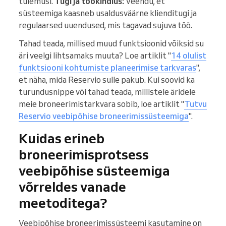
tulemusi.
Tugi ja töökindlus:
Veendu, et
süsteemiga kaasneb usaldusväärne klienditugi ja
regulaarsed uuendused, mis tagavad sujuva töö.
Tahad teada, millised muud funktsioonid võiksid su
äri veelgi lihtsamaks muuta? Loe artiklit "
14 olulist
funktsiooni kohtumiste planeerimise tarkvaras
",
et näha, mida Reservio sulle pakub. Kui soovid ka
turundusnippe või tahad teada, millistele äridele
meie broneerimistarkvara sobib, loe artiklit "
Tutvu
Reservio veebipõhise broneerimissüsteemiga
".
Kuidas erineb
broneerimisprotsess
veebipõhise süsteemiga
võrreldes vanade
meetoditega?
Veebipõhise broneerimissüsteemi kasutamine on