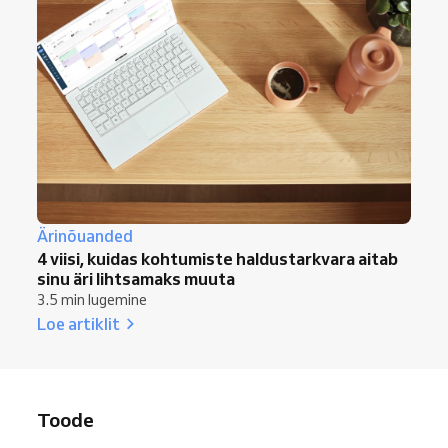
Ärinõuanded
4 viisi, kuidas kohtumiste haldustarkvara aitab
sinu äri lihtsamaks muuta
3.5 min lugemine
Loe artiklit
Toode