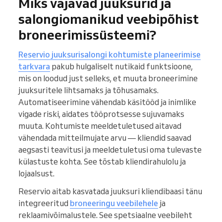
Miks vajavad juuksurid ja
salongiomanikud veebipõhist
broneerimissüsteemi?
Reservio juuksurisalongi kohtumiste planeerimise
tarkvara
pakub hulgaliselt nutikaid funktsioone,
mis on loodud just selleks, et muuta broneerimine
juuksuritele lihtsamaks ja tõhusamaks.
Automatiseerimine vähendab käsitööd ja inimlike
vigade riski, aidates tööprotsesse sujuvamaks
muuta. Kohtumiste meeldetuletused aitavad
vähendada mitteilmujate arvu — kliendid saavad
aegsasti teavitusi ja meeldetuletusi oma tulevaste
külastuste kohta. See tõstab kliendirahulolu ja
lojaalsust.
Reservio aitab kasvatada juuksuri kliendibaasi tänu
integreeritud
broneeringu veebilehele
ja
reklaamivõimalustele. See spetsiaalne veebileht