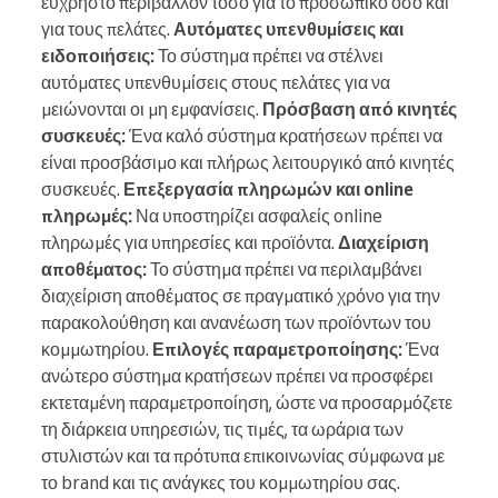
εύχρηστο περιβάλλον τόσο για το προσωπικό όσο και
για τους πελάτες.
Αυτόματες υπενθυμίσεις και
ειδοποιήσεις:
Το σύστημα πρέπει να στέλνει
αυτόματες υπενθυμίσεις στους πελάτες για να
μειώνονται οι μη εμφανίσεις.
Πρόσβαση από κινητές
συσκευές:
Ένα καλό σύστημα κρατήσεων πρέπει να
είναι προσβάσιμο και πλήρως λειτουργικό από κινητές
συσκευές.
Επεξεργασία πληρωμών και online
πληρωμές:
Να υποστηρίζει ασφαλείς online
πληρωμές για υπηρεσίες και προϊόντα.
Διαχείριση
αποθέματος:
Το σύστημα πρέπει να περιλαμβάνει
διαχείριση αποθέματος σε πραγματικό χρόνο για την
παρακολούθηση και ανανέωση των προϊόντων του
κομμωτηρίου.
Επιλογές παραμετροποίησης:
Ένα
ανώτερο σύστημα κρατήσεων πρέπει να προσφέρει
εκτεταμένη παραμετροποίηση, ώστε να προσαρμόζετε
τη διάρκεια υπηρεσιών, τις τιμές, τα ωράρια των
στυλιστών και τα πρότυπα επικοινωνίας σύμφωνα με
το brand και τις ανάγκες του κομμωτηρίου σας.