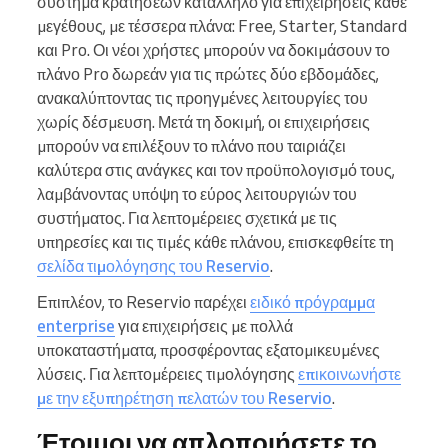
σύστημα κρατήσεων κατάλληλο για επιχειρήσεις κάθε
μεγέθους, με τέσσερα πλάνα: Free, Starter, Standard
και Pro. Οι νέοι χρήστες μπορούν να δοκιμάσουν το
πλάνο Pro δωρεάν για τις πρώτες δύο εβδομάδες,
ανακαλύπτοντας τις προηγμένες λειτουργίες του
χωρίς δέσμευση. Μετά τη δοκιμή, οι επιχειρήσεις
μπορούν να επιλέξουν το πλάνο που ταιριάζει
καλύτερα στις ανάγκες και τον προϋπολογισμό τους,
λαμβάνοντας υπόψη το εύρος λειτουργιών του
συστήματος. Για λεπτομέρειες σχετικά με τις
υπηρεσίες και τις τιμές κάθε πλάνου, επισκεφθείτε τη
σελίδα τιμολόγησης του Reservio
.
Επιπλέον, το Reservio παρέχει
ειδικό πρόγραμμα
enterprise
για επιχειρήσεις με πολλά
υποκαταστήματα, προσφέροντας εξατομικευμένες
λύσεις. Για λεπτομέρειες τιμολόγησης
επικοινωνήστε
με την εξυπηρέτηση πελατών του Reservio
.
Έτοιμοι να απλοποιήσετε το