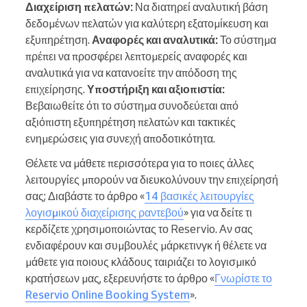
Διαχείριση πελατών:
Να διατηρεί αναλυτική βάση
δεδομένων πελατών για καλύτερη εξατομίκευση και
εξυπηρέτηση.
Αναφορές και αναλυτικά:
Το σύστημα
πρέπει να προσφέρει λεπτομερείς αναφορές και
αναλυτικά για να κατανοείτε την απόδοση της
επιχείρησης.
Υποστήριξη και αξιοπιστία:
Βεβαιωθείτε ότι το σύστημα συνοδεύεται από
αξιόπιστη εξυπηρέτηση πελατών και τακτικές
ενημερώσεις για συνεχή αποδοτικότητα.
Θέλετε να μάθετε περισσότερα για το ποιες άλλες
λειτουργίες μπορούν να διευκολύνουν την επιχείρησή
σας; Διαβάστε το άρθρο «
14 βασικές λειτουργίες
λογισμικού διαχείρισης ραντεβού
» για να δείτε τι
κερδίζετε χρησιμοποιώντας το Reservio. Αν σας
ενδιαφέρουν και συμβουλές μάρκετινγκ ή θέλετε να
μάθετε για ποιους κλάδους ταιριάζει το λογισμικό
κρατήσεων μας, εξερευνήστε το άρθρο «
Γνωρίστε το
Reservio Online Booking System
».