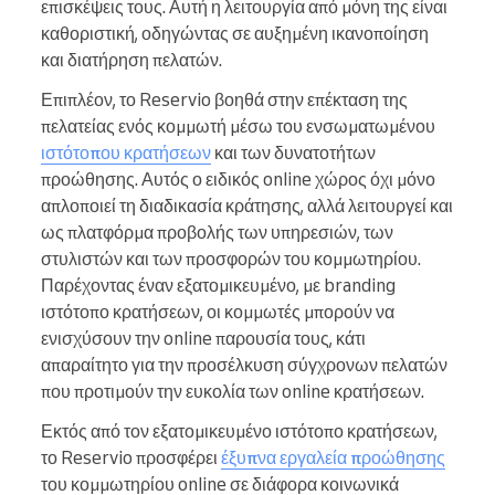
επισκέψεις τους. Αυτή η λειτουργία από μόνη της είναι
καθοριστική, οδηγώντας σε αυξημένη ικανοποίηση
και διατήρηση πελατών.
Επιπλέον, το Reservio βοηθά στην επέκταση της
πελατείας ενός κομμωτή μέσω του ενσωματωμένου
ιστότοπου κρατήσεων
και των δυνατοτήτων
προώθησης. Αυτός ο ειδικός online χώρος όχι μόνο
απλοποιεί τη διαδικασία κράτησης, αλλά λειτουργεί και
ως πλατφόρμα προβολής των υπηρεσιών, των
στυλιστών και των προσφορών του κομμωτηρίου.
Παρέχοντας έναν εξατομικευμένο, με branding
ιστότοπο κρατήσεων, οι κομμωτές μπορούν να
ενισχύσουν την online παρουσία τους, κάτι
απαραίτητο για την προσέλκυση σύγχρονων πελατών
που προτιμούν την ευκολία των online κρατήσεων.
Εκτός από τον εξατομικευμένο ιστότοπο κρατήσεων,
το Reservio προσφέρει
έξυπνα εργαλεία προώθησης
του κομμωτηρίου online σε διάφορα κοινωνικά