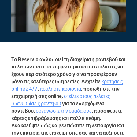
Το Reservio απλοποιεί τη διαχείριση ραντεβού και
πελατών ώστε τα κομμωτήρια και οι στυλίστες να
έχουν περισσότερο χρόνο για να προσφέρουν
μόνο τις καλύτερες υπηρεσίες. Δεχτείτε
κρατήσεις
online 24/7
,
πουλήστε προϊόντα
, προωθήστε την
επιχείρησή σας online,
στείλτε στους πελάτες
υπενθυμίσεις ραντεβού
για τα επερχόμενα
ραντεβού,
οργανώστε την ομάδα σας
, προσφέρετε
κάρτες επιβράβευσης και πολλά ακόμη.
Ανακαλύψτε πώς να βελτιώσετε τη λειτουργία και
την εμπειρία της επιχείρησής σας και να αυξήσετε