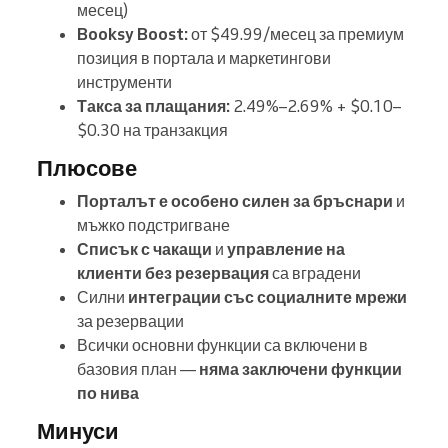
месец)
Booksy Boost:
от $49.99/месец за премиум
позиция в портала и маркетингови
инструменти
Такса за плащания:
2.49%–2.69% + $0.10–
$0.30 на транзакция
Плюсове
Порталът е особено силен за бръснари
и
мъжко подстригване
Списък с чакащи
и
управление на
клиенти без резервация
са вградени
Силни
интеграции със социалните мрежи
за резервации
Всички основни функции са включени в
базовия план —
няма заключени функции
по нива
Минуси