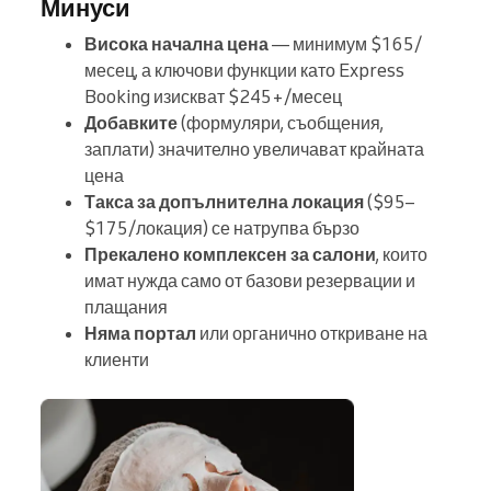
Минуси
Висока начална цена
— минимум $165/
месец, а ключови функции като Express
Booking изискват $245+/месец
Добавките
(формуляри, съобщения,
заплати) значително увеличават крайната
цена
Такса за допълнителна локация
($95–
$175/локация) се натрупва бързо
Прекалено комплексен за салони
, които
имат нужда само от базови резервации и
плащания
Няма портал
или органично откриване на
клиенти