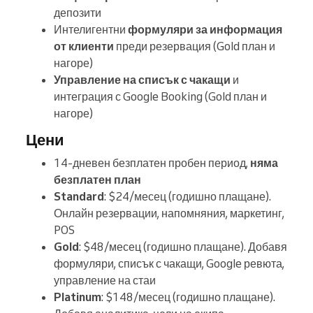
депозити
Интелигентни
формуляри за информация
от клиенти
преди резервация (Gold план и
нагоре)
Управление на списък с чакащи
и
интеграция с Google Booking (Gold план и
нагоре)
Цени
14-дневен безплатен пробен период,
няма
безплатен план
Standard
: $24/месец (годишно плащане).
Онлайн резервации, напомняния, маркетинг,
POS
Gold
: $48/месец (годишно плащане). Добавя
формуляри, списък с чакащи, Google ревюта,
управление на стаи
Platinum
: $148/месец (годишно плащане).