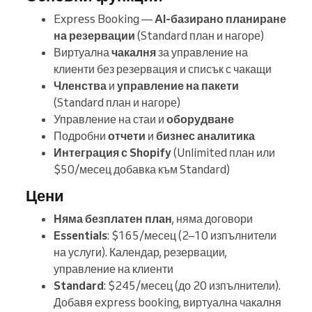
Express Booking —
AI-базирано планиране
на резервации
(Standard план и нагоре)
Виртуална
чакалня
за управление на
клиенти без резервация и списък с чакащи
Членства
и
управление на пакети
(Standard план и нагоре)
Управление на стаи и
оборудване
Подробни
отчети
и
бизнес аналитика
Интеграция с Shopify
(Unlimited план или
$50/месец добавка към Standard)
Цени
Няма безплатен план
, няма договори
Essentials
: $165/месец (2–10 изпълнители
на услуги). Календар, резервации,
управление на клиенти
Standard
: $245/месец (до 20 изпълнители).
Добавя express booking, виртуална чакалня