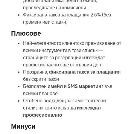
Добавя аналитика, цели на екипа,
проследяване на комисиони
Фиксирана такса за плащания 2.6% (без
променливи ставки)
Плюсове
Най-елегантното клиентско преживяване от
всички инструменти в този списък —
страниците за резервации изглеждат
професионално още от първия ден
Прозрачна,
фиксирана такса за плащания
без скрити такси
Безплатен
имейл и SMS маркетинг
във
всички планове
Особено подходящ за самостоятелни
стилисти, които искат да
изглеждат
професионално
Минуси