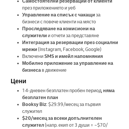
Самостоятелни резервации от клиенти
през приложението и уеб
Управление на списък с чакащи
за
бизнеси с повече клиенти на място
Проследяване на комисиони на
служители
и отчети за представяне
Интеграция за резервации през социални
мрежи
(Instagram, Facebook, Google)
Включени
SMS и имейл напомняния
Мобилно приложение за управление на
бизнеса
в движение
Цени
14-дневен безплатен пробен период,
няма
безплатен план
Booksy Biz
: $29.99/месец за първия
служител
$20/месец за всеки допълнителен
служител
(напр. екип от 3 души = ~$70/