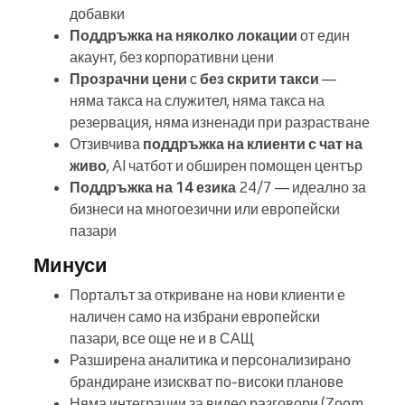
добавки
Поддръжка на няколко локации
от един
акаунт, без корпоративни цени
Прозрачни цени
с
без скрити такси
—
няма такса на служител, няма такса на
резервация, няма изненади при разрастване
Отзивчива
поддръжка на клиенти с чат на
живо
, AI чатбот и обширен помощен център
Поддръжка на 14 езика
24/7 — идеално за
бизнеси на многоезични или европейски
пазари
Минуси
Порталът за откриване на нови клиенти е
наличен само на избрани европейски
пазари, все още не и в САЩ
Разширена аналитика и персонализирано
брандиране изискват по-високи планове
Няма интеграции за видео разговори (Zoom,