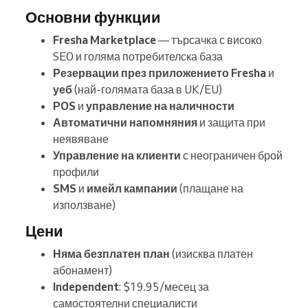
Основни функции
Fresha Marketplace
— търсачка с високо
SEO и голяма потребителска база
Резервации през приложението Fresha
и
уеб
(най-голямата база в UK/EU)
POS
и
управление на наличности
Автоматични напомняния
и защита при
неявяване
Управление на клиенти
с неограничен брой
профили
SMS
и
имейл кампании
(плащане на
използване)
Цени
Няма безплатен план
(изисква платен
абонамент)
Independent
: $19.95/месец за
самостоятелни специалисти