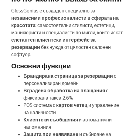
GlossGenius е създаден специално за
независими професионалисти в сферата на
красотата
: самостоятелни стилисти, естетици,
маникюристи и специалисти по мигли, които искат
елегантен клиентски интерфейс за
резервации
без нужда от цялостен салонен
софтуер.
Основни функции
Брандирана страница за резервации
с
персонализиран домейн
Вградена обработка на плащания
с
фиксирана такса 2.6%
POS система с
картов четец
и управление
на наличности
Клиентски съобщения
и автоматични
напомняния
Защита при неявяване
и събиране на