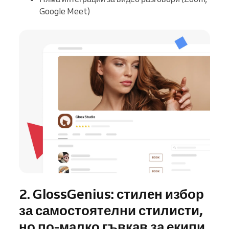
Google Meet)
2. GlossGenius: стилен избор
за самостоятелни стилисти,
но по-малко гъвкав за екипи