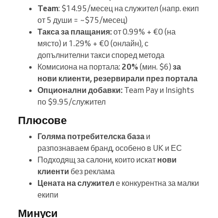
Team
: $14.95/месец на служител (напр. екип
от 5 души = ~$75/месец)
Такса за плащания:
от 0.99% + €0 (на
място) и 1.29% + €0 (онлайн), с
допълнителни такси според метода
Комисиона на портала:
20%
(мин. $6)
за
нови клиенти, резервирали през портала
Опционални добавки:
Team Pay и Insights
по $9.95/служител
Плюсове
Голяма потребителска база
и
разпознаваем бранд, особено в UK и ЕС
Подходящ за салони, които искат
нови
клиенти
без реклама
Цената на служител
е конкурентна за малки
екипи
Минуси