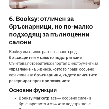
6. Booksy: отличен за
бръснарници, но по-малко
подходящ за пълноценни
салони
Booksy има силно разпознаване сред
бръснарите и мъжкото подстригване
.
Съчетава потребителски портал с инструменти за
управление на бизнеса, което го прави особено
ефективен за
бръснарници, където клиентите
резервират през приложението
.
Основни функции
Booksy Marketplace
— особено силен в
бръснарството и мъжкото подстригване