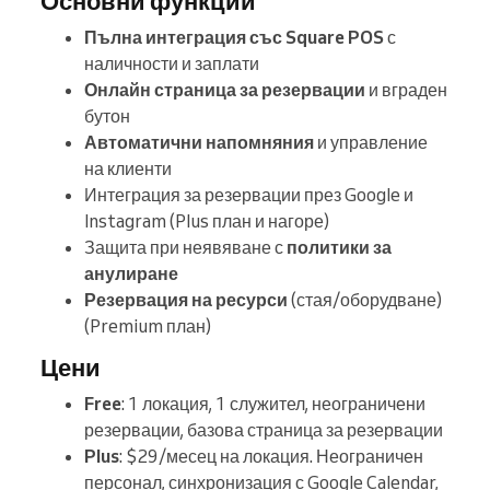
Основни функции
Пълна интеграция със Square POS
с
наличности и заплати
Онлайн страница за резервации
и вграден
бутон
Автоматични напомняния
и управление
на клиенти
Интеграция за резервации през Google и
Instagram (Plus план и нагоре)
Защита при неявяване с
политики за
анулиране
Резервация на ресурси
(стая/оборудване)
(Premium план)
Цени
Free
: 1 локация, 1 служител, неограничени
резервации, базова страница за резервации
Plus
: $29/месец на локация. Неограничен
персонал, синхронизация с Google Calendar,