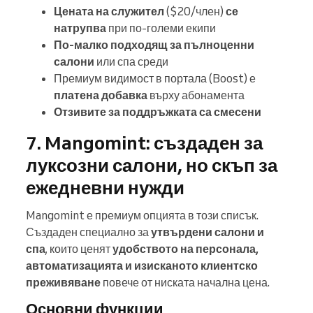
Цената на служител
($20/член)
се
натрупва
при по-големи екипи
По-малко подходящ за пълноценни
салони
или спа среди
Премиум видимост в портала (Boost) е
платена добавка
върху абонамента
Отзивите за поддръжката са смесени
7. Mangomint: създаден за
луксозни салони, но скъп за
ежедневни нужди
Mangomint е премиум опцията в този списък.
Създаден специално за
утвърдени салони и
спа
, които ценят
удобството на персонала,
автоматизацията и изисканото клиентско
преживяване
повече от ниската начална цена.
Основни функции