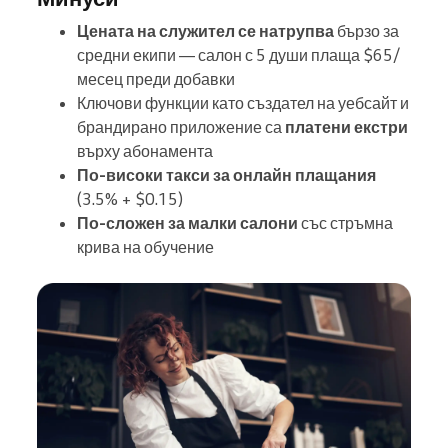
Цената на служител се натрупва
бързо за
средни екипи — салон с 5 души плаща $65/
месец преди добавки
Ключови функции като създател на уебсайт и
брандирано приложение са
платени екстри
върху абонамента
По-високи такси за онлайн плащания
(3.5% + $0.15)
По-сложен за малки салони
със стръмна
крива на обучение