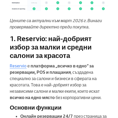
Цените са актуални към март 2026 г. Винаги
проверявайте директно преди покупка.
1. Reservio: най-добрият
избор за малки и средни
салони за красота
Reservio
е
платформа „всичко в едно“ за
резервации, POS и плащания
, създадена
специално за салони и бизнеси в сферата на
красотата. Това е най-добрият избор за
независими салони и малки екипи, които искат
всичко на едно място
без корпоративни цени.
Основни функции
Онлайн резервации 24/7
през страница за