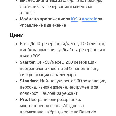
Бизнес аналитика
за следене на приходи,
статистика за резервации и клиентски
анализи
Мобилно приложение
за
iOS
и
Android
за
управление в движение
Цени
Free
: До 40 резервации/месец, 100 клиенти,
имейл напомняния, уебсайт за резервации и
пълен POS
Starter
: От ~$8/месец. 200 резервации,
неограничени клиенти, SMS напомняния,
синхронизация на календара
Standard
: Най-популярен с 500 резервации,
персонализиран домейн, инструменти за
лоялност, шаблони за уебсайт
Pro
: Неограничени резервации,
многостепенни права, API достъп,
премахване на брандиране на Reservio