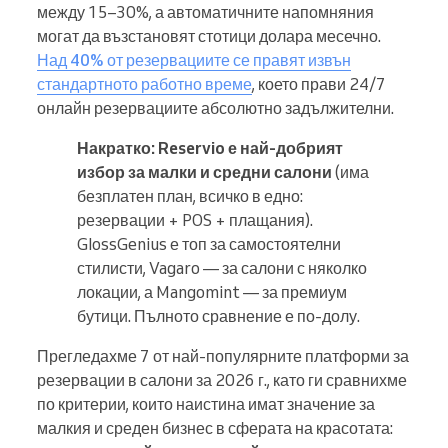
между 15–30%, а автоматичните напомняния
могат да възстановят стотици долара месечно.
Над 40% от резервациите се правят извън
стандартното работно време
, което прави 24/7
онлайн резервациите абсолютно задължителни.
Накратко:
Reservio е най-добрият
избор за малки и средни салони
(има
безплатен план, всичко в едно:
резервации + POS + плащания).
GlossGenius е топ за самостоятелни
стилисти, Vagaro — за салони с няколко
локации, а Mangomint — за премиум
бутици. Пълното сравнение е по-долу.
Прегледахме 7 от най-популярните платформи за
резервации в салони за 2026 г., като ги сравнихме
по критерии, които наистина имат значение за
малкия и среден бизнес в сферата на красотата: