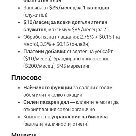
безплатен план
Започва от
$25/месец за 1 календар
(служител)
$10/месец за всеки допълнителен
служител
, максимум $85/месец за 7+
Обработка на плащания: 2.75% + $0.15 (на
място), 3.5% + $0.15 (онлайн)
Платени добавки
: създател на уебсайт
($10/месец), брандирано приложение
($200/месец), SMS маркетинг
Плюсове
Най-много функции
за салони с голям
обем или няколко локации
Силен пазарен дял
— клиентите могат да
открият вашия салон органично
Комплексно
управление на бизнеса
(заплати, наличности, отчети)
Минуси