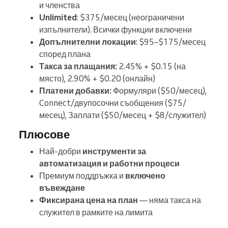
и членства
Unlimited
: $375/месец (неограничени
изпълнители). Всички функции включени
Допълнителни локации
: $95–$175/месец
според плана
Такса за плащания:
2.45% + $0.15 (на
място), 2.90% + $0.20 (онлайн)
Платени добавки:
Формуляри ($50/месец),
Connect/двупосочни съобщения ($75/
месец), Заплати ($50/месец + $8/служител)
Плюсове
Най-добри
инструменти за
автоматизация и работни процеси
Премиум поддръжка и
включено
въвеждане
Фиксирана цена на план
— няма такса на
служител в рамките на лимита