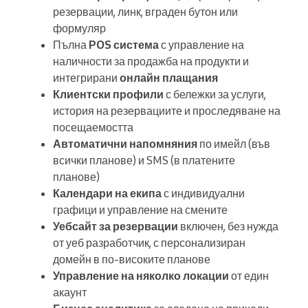
резервации, линк, вграден бутон или
формуляр
Пълна
POS система
с управление на
наличности за продажба на продукти и
интегрирани
онлайн плащания
Клиентски профили
с бележки за услуги,
история на резервациите и проследяване на
посещаемостта
Автоматични напомняния
по имейл (във
всички планове) и SMS (в платените
планове)
Календари на екипа
с индивидуални
графици и управление на смените
Уебсайт за резервации
включен, без нужда
от уеб разработчик, с персонализиран
домейн в по-високите планове
Управление на няколко локации
от един
акаунт