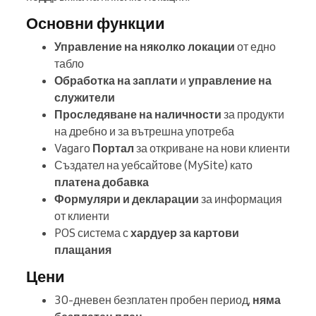
Основни функции
Управление на няколко локации
от едно
табло
Обработка на заплати
и
управление на
служители
Проследяване на наличности
за продукти
на дребно и за вътрешна употреба
Vagaro
Портал
за откриване на нови клиенти
Създател на уебсайтове (MySite) като
платена добавка
Формуляри и декларации
за информация
от клиенти
POS система с
хардуер за картови
плащания
Цени
30-дневен безплатен пробен период,
няма