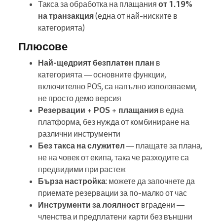
Такса за обработка на плащания
от 1.19%
на транзакция
(една от най-ниските в
категорията)
Плюсове
Най-щедрият безплатен план
в
категорията — основните функции,
включително POS, са напълно използваеми,
не просто демо версия
Резервации
+
POS
+
плащания
в една
платформа, без нужда от комбиниране на
различни инструменти
Без такса на служител
— плащате за плана,
не на човек от екипа, така че разходите са
предвидими при растеж
Бърза настройка
: можете да започнете да
приемате резервации за по-малко от час
Инструменти за лоялност
вградени —
членства и предплатени карти без външни