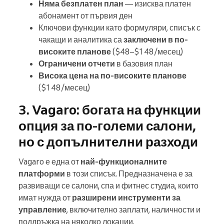
Няма безплатен план
— изисква платен
абонамент от първия ден
Ключови функции като формуляри, списък с
чакащи и аналитика са
заключени в по-
високите планове
($48–$148/месец)
Ограничени отчети
в базовия план
Висока цена на по-високите планове
($148/месец)
3. Vagaro: богата на функции
опция за по-големи салони,
но с допълнителни разходи
Vagaro е една от
най-функционалните
платформи
в този списък. Предназначена е за
развиващи се салони, спа и фитнес студиа, които
имат нужда от
разширени инструменти за
управление
, включително заплати, наличности и
поддръжка на няколко локации.