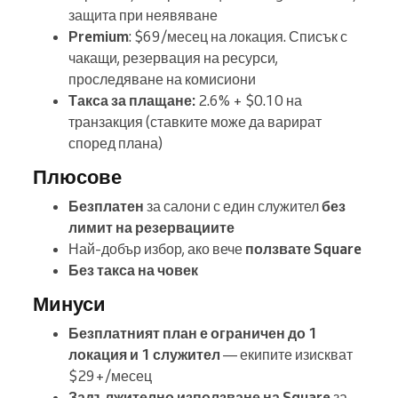
защита при неявяване
Premium
: $69/месец на локация. Списък с
чакащи, резервация на ресурси,
проследяване на комисиони
Такса за плащане:
2.6% + $0.10 на
транзакция (ставките може да варират
според плана)
Плюсове
Безплатен
за салони с един служител
без
лимит на резервациите
Най-добър избор, ако вече
ползвате Square
Без такса на човек
Минуси
Безплатният план е ограничен до 1
локация и 1 служител
— екипите изискват
$29+/месец
Задължително използване на Square
за