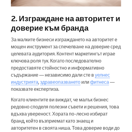
2. Изграждане на авторитет и
доверие към бранда
За малките бизнеси изграждането на авторитет е
мощен инструмент за спечелване на доверие сред
целевата аудитория. Контент маркетингът играе
ключова роля тук. Когато последователно
предоставяте стойностно и информативно
съдържание — независимо дали сте в
уелнес
индустрията
,
здравеопазването
или
фитнеса
—
показвате експертиза.
Когато клиентите ви виждат, че малък бизнес
редовно споделя полезни съвети и решения, това
вдъхва увереност. Хората по-лесно избират
бранд, който възприемат като знаещ и
авторитетен в своята ниша. Това доверие води до