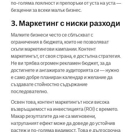
по-голяма лоялност и препоръки от уста на уста —
безценни за всеки малък бизнес.
3. Маркетинг с ниски разходи
Малките бизнеси често се сблъскват с
ограничения в бюджета, които не позволяват
скъпи маркетингови кампании. Контент
маркетингът, от своя страна, е достъпна стратегия.
Не ви трябва огромен рекламен бюджет, за да
достигнете и ангажирате аудиторията си — нужно
е само добре планиран календар и желание да
създавате стойностно съдържание
последователно.
Освен това, контент маркетингът носи висока
възвръщаемост на инвестицията (ROI) с времето.
Макар резултатите да не са мигновени,
натрупаният ефект може да доведе до устойчив
растеж и по-голяма видимост. Това е дългосрочна