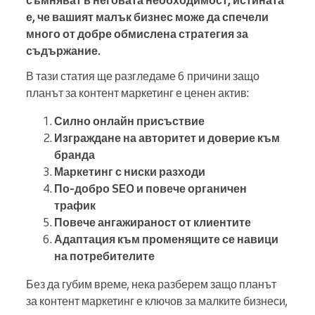
съмняват в неговата необходимост, истината
е, че вашият малък бизнес може да спечели
много от добре обмислена стратегия за
съдържание.
В тази статия ще разгледаме 6 причини защо
планът за контент маркетинг е ценен актив:
Силно онлайн присъствие
Изграждане на авторитет и доверие към
бранда
Маркетинг с ниски разходи
По-добро SEO и повече органичен
трафик
Повече ангажираност от клиентите
Адаптация към променящите се навици
на потребителите
Без да губим време, нека разберем защо планът
за контент маркетинг е ключов за малките бизнеси,