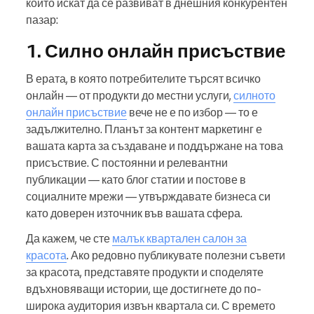
които искат да се развиват в днешния конкурентен
пазар:
1. Силно онлайн присъствие
В ерата, в която потребителите търсят всичко
онлайн — от продукти до местни услуги,
силното
онлайн присъствие
вече не е по избор — то е
задължително. Планът за контент маркетинг е
вашата карта за създаване и поддържане на това
присъствие. С постоянни и релевантни
публикации — като блог статии и постове в
социалните мрежи — утвърждавате бизнеса си
като доверен източник във вашата сфера.
Да кажем, че сте
малък квартален салон за
красота
. Ако редовно публикувате полезни съвети
за красота, представяте продукти и споделяте
вдъхновяващи истории, ще достигнете до по-
широка аудитория извън квартала си. С времето