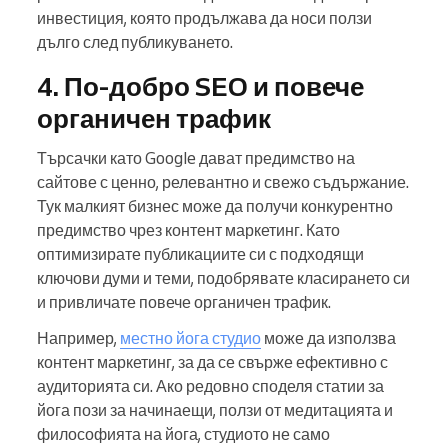
инвестиция, която продължава да носи ползи
дълго след публикуването.
4. По-добро SEO и повече
органичен трафик
Търсачки като Google дават предимство на
сайтове с ценно, релевантно и свежо съдържание.
Тук малкият бизнес може да получи конкурентно
предимство чрез контент маркетинг. Като
оптимизирате публикациите си с подходящи
ключови думи и теми, подобрявате класирането си
и привличате повече органичен трафик.
Например,
местно йога студио
може да използва
контент маркетинг, за да се свърже ефективно с
аудиторията си. Ако редовно споделя статии за
йога пози за начинаещи, ползи от медитацията и
философията на йога, студиото не само