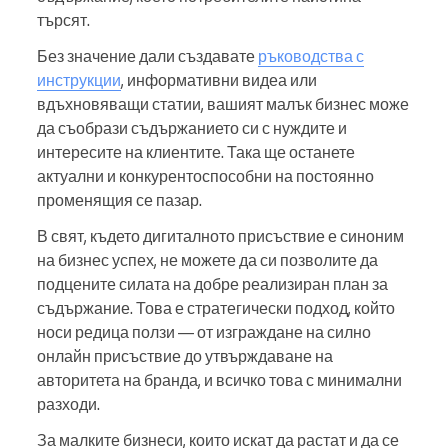
търсят.
Без значение дали създавате
ръководства с
инструкции
, информативни видеа или
вдъхновяващи статии, вашият малък бизнес може
да съобрази съдържанието си с нуждите и
интересите на клиентите. Така ще останете
актуални и конкурентоспособни на постоянно
променящия се пазар.
В свят, където дигиталното присъствие е синоним
на бизнес успех, не можете да си позволите да
подцените силата на добре реализиран план за
съдържание. Това е стратегически подход, който
носи редица ползи — от изграждане на силно
онлайн присъствие до утвърждаване на
авторитета на бранда, и всичко това с минимални
разходи.
За малките бизнеси, които искат да растат и да се