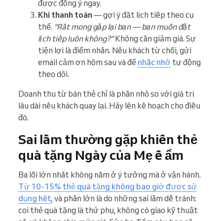
được đồng ý ngay.
Khi thanh toán
— gợi ý đặt lịch tiếp theo cụ
thể.
“Rất mong gặp lại bạn — bạn muốn đặt
lịch tiếp luôn không?”
Không cần giảm giá. Sự
tiện lợi là điểm nhấn. Nếu khách từ chối, gửi
email cảm ơn hôm sau và để
nhắc nhở
tự động
theo dõi.
Doanh thu từ bán thẻ chỉ là phần nhỏ so với giá trị
lâu dài nếu khách quay lại. Hãy lên kế hoạch cho điều
đó.
Sai lầm thường gặp khiến thẻ
quà tặng Ngày của Mẹ ế ẩm
Ba lỗi lớn nhất không nằm ở ý tưởng mà ở vận hành.
Từ 10-15% thẻ quà tặng không bao giờ được sử
dụng hết
, và phần lớn là do những sai lầm dễ tránh:
coi thẻ quà tặng là thứ phụ, không có giao kỹ thuật