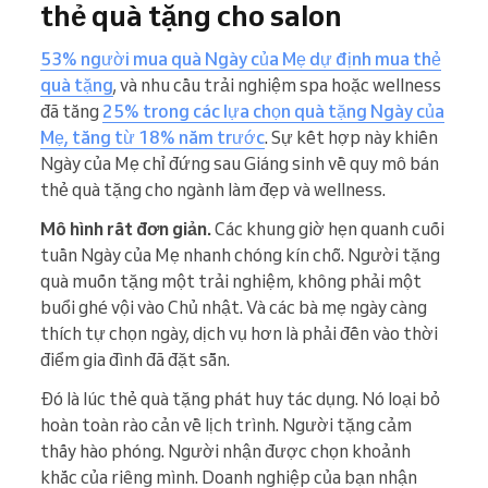
thẻ quà tặng cho salon
53% người mua quà Ngày của Mẹ dự định mua thẻ
quà tặng
, và nhu cầu trải nghiệm spa hoặc wellness
đã tăng
25% trong các lựa chọn quà tặng Ngày của
Mẹ, tăng từ 18% năm trước
. Sự kết hợp này khiến
Ngày của Mẹ chỉ đứng sau Giáng sinh về quy mô bán
thẻ quà tặng cho ngành làm đẹp và wellness.
Mô hình rất đơn giản.
Các khung giờ hẹn quanh cuối
tuần Ngày của Mẹ nhanh chóng kín chỗ. Người tặng
quà muốn tặng một trải nghiệm, không phải một
buổi ghé vội vào Chủ nhật. Và các bà mẹ ngày càng
thích tự chọn ngày, dịch vụ hơn là phải đến vào thời
điểm gia đình đã đặt sẵn.
Đó là lúc thẻ quà tặng phát huy tác dụng. Nó loại bỏ
hoàn toàn rào cản về lịch trình. Người tặng cảm
thấy hào phóng. Người nhận được chọn khoảnh
khắc của riêng mình. Doanh nghiệp của bạn nhận