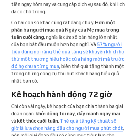
tiền ngay hôm nay và cung cấp dịch vụ sau đó, khi lịch
đã có chỗ trống.
Có hai con số khác cũng rất đáng chú ý.
Hơn một
phần ba người mua quà Ngày của Mẹ mua trong
tuần cuối cùng
, nghĩa là cửa sổ bán hàng lớn nhất
của bạn bắt đầu muộn hơn bạn nghĩ. Và
57% người
tiêu dùng nói rằng thẻ quà tặng sẽ khuyến khích họ
thử một thương hiệu hoặc cửa hàng mới mà trước
đó họ chưa từng mua
, biến thẻ quà tặng thành một
trong những công cụ thu hút khách hàng hiệu quả
nhất bạn có.
Kế hoạch hành động 72 giờ
Chỉ còn vài ngày, kế hoạch của bạn chia thành ba giai
đoạn ngắn:
khởi động tối nay
,
đẩy mạnh ngày mai
và
kết thúc cuối tuần
.
Thẻ quà tặng kỹ thuật số
giờ là lựa chọn hàng đầu cho người mua phút chót
,
nên mỗi giai đoạn đều có cùng mục tiêu: làm cho