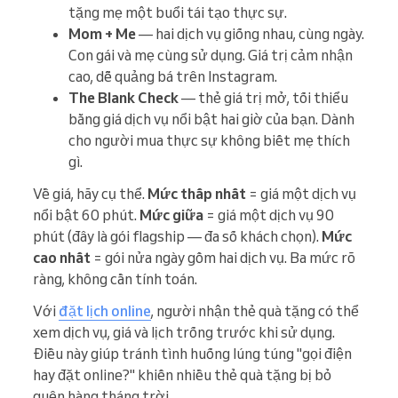
tặng mẹ một buổi tái tạo thực sự.
Mom + Me
— hai dịch vụ giống nhau, cùng ngày.
Con gái và mẹ cùng sử dụng. Giá trị cảm nhận
cao, dễ quảng bá trên Instagram.
The Blank Check
— thẻ giá trị mở, tối thiểu
bằng giá dịch vụ nổi bật hai giờ của bạn. Dành
cho người mua thực sự không biết mẹ thích
gì.
Về giá, hãy cụ thể.
Mức thấp nhất
= giá một dịch vụ
nổi bật 60 phút.
Mức giữa
= giá một dịch vụ 90
phút (đây là gói flagship — đa số khách chọn).
Mức
cao nhất
= gói nửa ngày gồm hai dịch vụ. Ba mức rõ
ràng, không cần tính toán.
Với
đặt lịch online
, người nhận thẻ quà tặng có thể
xem dịch vụ, giá và lịch trống trước khi sử dụng.
Điều này giúp tránh tình huống lúng túng "gọi điện
hay đặt online?" khiến nhiều thẻ quà tặng bị bỏ
quên hàng tháng trời.