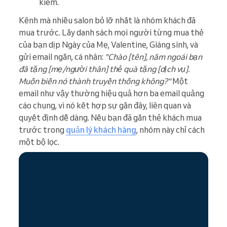
kiếm.
Kênh mà nhiều salon bỏ lỡ nhất là nhóm khách đã
mua trước. Lấy danh sách mọi người từng mua thẻ
của bạn dịp Ngày của Mẹ, Valentine, Giáng sinh, và
gửi email ngắn, cá nhân:
"Chào [tên], năm ngoái bạn
đã tặng [mẹ/người thân] thẻ quà tặng [dịch vụ].
Muốn biến nó thành truyền thống không?"
Một
email như vậy thường hiệu quả hơn ba email quảng
cáo chung, vì nó kết hợp sự gần đây, liên quan và
quyết định dễ dàng. Nếu bạn đã gắn thẻ khách mua
trước trong
quản lý khách hàng
, nhóm này chỉ cách
một bộ lọc.