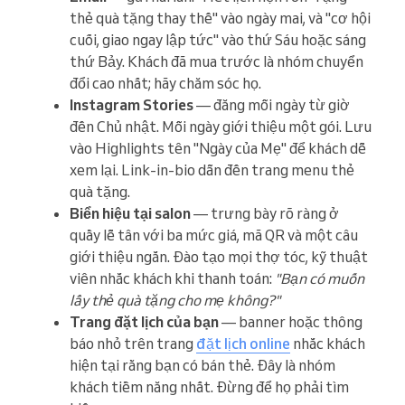
thẻ quà tặng thay thế" vào ngày mai, và "cơ hội
cuối, giao ngay lập tức" vào thứ Sáu hoặc sáng
thứ Bảy. Khách đã mua trước là nhóm chuyển
đổi cao nhất; hãy chăm sóc họ.
Instagram Stories
— đăng mỗi ngày từ giờ
đến Chủ nhật. Mỗi ngày giới thiệu một gói. Lưu
vào Highlights tên "Ngày của Mẹ" để khách dễ
xem lại. Link-in-bio dẫn đến trang menu thẻ
quà tặng.
Biển hiệu tại salon
— trưng bày rõ ràng ở
quầy lễ tân với ba mức giá, mã QR và một câu
giới thiệu ngắn. Đào tạo mọi thợ tóc, kỹ thuật
viên nhắc khách khi thanh toán:
"Bạn có muốn
lấy thẻ quà tặng cho mẹ không?"
Trang đặt lịch của bạn
— banner hoặc thông
báo nhỏ trên trang
đặt lịch online
nhắc khách
hiện tại rằng bạn có bán thẻ. Đây là nhóm
khách tiềm năng nhất. Đừng để họ phải tìm