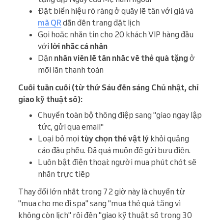
Đặt biển hiệu rõ ràng ở quầy lễ tân với giá và
mã QR
dẫn đến trang đặt lịch
Gọi hoặc nhắn tin cho 20 khách VIP hàng đầu
với
lời nhắc cá nhân
Dặn
nhân viên lễ tân
nhắc về thẻ quà tặng
ở
mỗi lần thanh toán
Cuối tuần cuối (từ thứ Sáu đến sáng Chủ nhật, chỉ
giao kỹ thuật số):
Chuyển toàn bộ thông điệp sang "giao ngay lập
tức, gửi qua email"
Loại bỏ mọi
tùy chọn thẻ vật lý
khỏi quảng
cáo đầu phễu. Đã quá muộn để gửi bưu điện.
Luôn bật điện thoại: người mua phút chót sẽ
nhắn trực tiếp
Thay đổi lớn nhất trong 72 giờ này là chuyển từ
"mua cho mẹ đi spa" sang "mua thẻ quà tặng vì
không còn lịch" rồi đến "giao kỹ thuật số trong 30