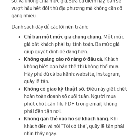
số, và không chia mức giá. Sửa ba điểm này, bạn sẽ
vượt hầu hết đối thủ địa phương mà không cần cố
gắng nhiều.
Danh sách đầy đủ các lỗi nên tránh:
Chỉ bán một mức giá chung chung.
Một mức
giá bắt khách phải tự tính toán. Ba mức giá
giúp quyết định dễ dàng hơn.
Không quảng cáo rõ ràng ở đâu cả.
Khách
không biết bạn bán thẻ thì không thể mua.
Hãy phủ đủ cả ba kênh: website, Instagram,
quầy lễ tân.
Không có giao kỹ thuật số.
Điều này giết chết
hoàn toàn doanh số cuối tuần. Người mua
phút chót cần file PDF trong email, không
phải đến tận nơi.
Không gắn thẻ vào hồ sơ khách hàng.
Khi
khách đến và nói “Tôi có thẻ”, quầy lễ tân phải
nhìn thấy ngay.