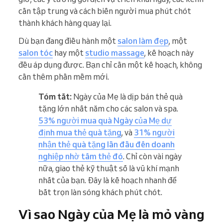
cần tập trung và cách biến người mua phút chót
thành khách hàng quay lại.
Dù bạn đang điều hành một
salon làm đẹp
, một
salon tóc
hay một
studio massage
, kế hoạch này
đều áp dụng được. Bạn chỉ cần một kế hoạch, không
cần thêm phần mềm mới.
Tóm tắt:
Ngày của Mẹ là dịp bán thẻ quà
tặng lớn nhất năm cho các salon và spa.
53% người mua quà Ngày của Mẹ dự
định mua thẻ quà tặng
, và
31% người
nhận thẻ quà tặng lần đầu đến doanh
nghiệp nhờ tấm thẻ đó
. Chỉ còn vài ngày
nữa, giao thẻ kỹ thuật số là vũ khí mạnh
nhất của bạn. Đây là kế hoạch nhanh để
bắt trọn làn sóng khách phút chót.
Vì sao Ngày của Mẹ là mỏ vàng