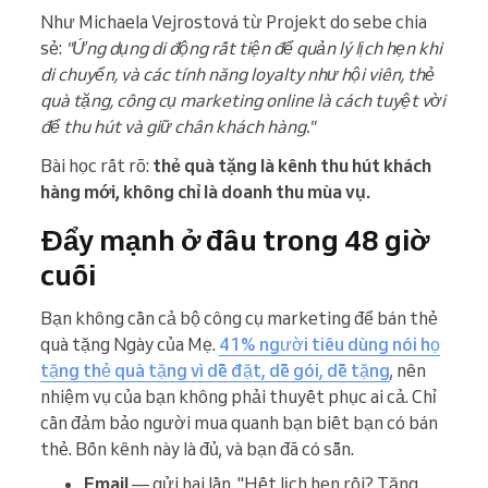
Như Michaela Vejrostová từ Projekt do sebe chia
sẻ:
"Ứng dụng di động rất tiện để quản lý lịch hẹn khi
di chuyển, và các tính năng loyalty như hội viên, thẻ
quà tặng, công cụ marketing online là cách tuyệt vời
để thu hút và giữ chân khách hàng."
Bài học rất rõ:
thẻ quà tặng là kênh thu hút khách
hàng mới, không chỉ là doanh thu mùa vụ.
Đẩy mạnh ở đâu trong 48 giờ
cuối
Bạn không cần cả bộ công cụ marketing để bán thẻ
quà tặng Ngày của Mẹ.
41% người tiêu dùng nói họ
tặng thẻ quà tặng vì dễ đặt, dễ gói, dễ tặng
, nên
nhiệm vụ của bạn không phải thuyết phục ai cả. Chỉ
cần đảm bảo người mua quanh bạn biết bạn có bán
thẻ. Bốn kênh này là đủ, và bạn đã có sẵn.
Email
— gửi hai lần. "Hết lịch hẹn rồi? Tặng