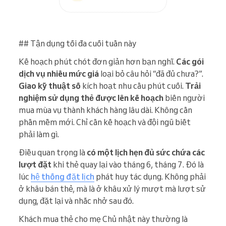
## Tận dụng tối đa cuối tuần này
Kế hoạch phút chót đơn giản hơn bạn nghĩ.
Các gói
dịch vụ nhiều mức giá
loại bỏ câu hỏi “đã đủ chưa?”.
Giao kỹ thuật số
kích hoạt nhu cầu phút cuối.
Trải
nghiệm sử dụng thẻ được lên kế hoạch
biến người
mua mùa vụ thành khách hàng lâu dài. Không cần
phần mềm mới. Chỉ cần kế hoạch và đội ngũ biết
phải làm gì.
Điều quan trọng là
có một lịch hẹn đủ sức chứa các
lượt đặt
khi thẻ quay lại vào tháng 6, tháng 7. Đó là
lúc
hệ thống đặt lịch
phát huy tác dụng. Không phải
ở khâu bán thẻ, mà là ở khâu xử lý mượt mà lượt sử
dụng, đặt lại và nhắc nhở sau đó.
Khách mua thẻ cho mẹ Chủ nhật này thường là