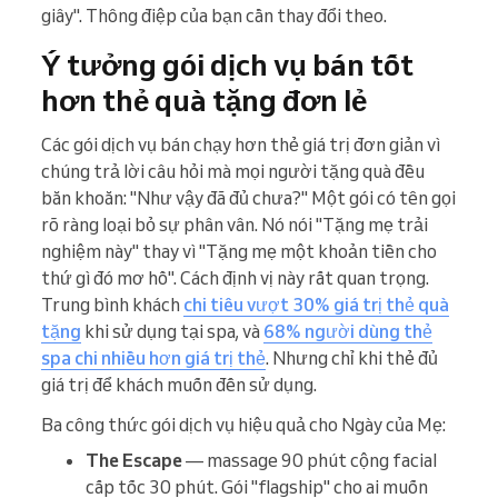
giây". Thông điệp của bạn cần thay đổi theo.
Ý tưởng gói dịch vụ bán tốt
hơn thẻ quà tặng đơn lẻ
Các gói dịch vụ bán chạy hơn thẻ giá trị đơn giản vì
chúng trả lời câu hỏi mà mọi người tặng quà đều
băn khoăn: "Như vậy đã đủ chưa?" Một gói có tên gọi
rõ ràng loại bỏ sự phân vân. Nó nói "Tặng mẹ trải
nghiệm này" thay vì "Tặng mẹ một khoản tiền cho
thứ gì đó mơ hồ". Cách định vị này rất quan trọng.
Trung bình khách
chi tiêu vượt 30% giá trị thẻ quà
tặng
khi sử dụng tại spa, và
68% người dùng thẻ
spa chi nhiều hơn giá trị thẻ
. Nhưng chỉ khi thẻ đủ
giá trị để khách muốn đến sử dụng.
Ba công thức gói dịch vụ hiệu quả cho Ngày của Mẹ:
The Escape
— massage 90 phút cộng facial
cấp tốc 30 phút. Gói "flagship" cho ai muốn