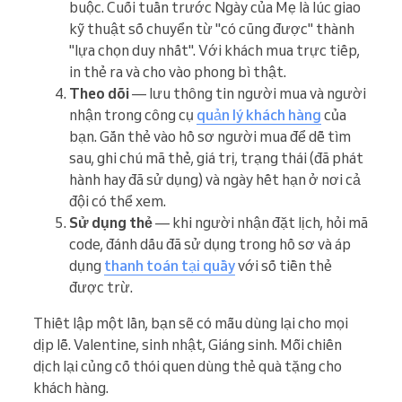
buộc. Cuối tuần trước Ngày của Mẹ là lúc giao
kỹ thuật số chuyển từ "có cũng được" thành
"lựa chọn duy nhất". Với khách mua trực tiếp,
in thẻ ra và cho vào phong bì thật.
Theo dõi
— lưu thông tin người mua và người
nhận trong công cụ
quản lý khách hàng
của
bạn. Gắn thẻ vào hồ sơ người mua để dễ tìm
sau, ghi chú mã thẻ, giá trị, trạng thái (đã phát
hành hay đã sử dụng) và ngày hết hạn ở nơi cả
đội có thể xem.
Sử dụng thẻ
— khi người nhận đặt lịch, hỏi mã
code, đánh dấu đã sử dụng trong hồ sơ và áp
dụng
thanh toán tại quầy
với số tiền thẻ
được trừ.
Thiết lập một lần, bạn sẽ có mẫu dùng lại cho mọi
dịp lễ. Valentine, sinh nhật, Giáng sinh. Mỗi chiến
dịch lại củng cố thói quen dùng thẻ quà tặng cho
khách hàng.