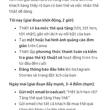
khách hàng thấy rõ bạn có bán thẻ và việc nhận thẻ
thật dễ dàng.
Tối nay (giai đoạn khởi động, 2 giờ):
Thiết kế
ba mức thẻ quà tặng
(tốt, tốt hơn,
tốt nhất), gắn với dịch vụ nổi bật của bạn
Tạo
một hoặc hai hình ảnh quảng cáo đơn
giản
trên Canva
Thiết lập
phương thức thanh toán và kiểm
tra giao thẻ kỹ thuật số
hoạt động trơn tru
từ đầu đến cuối
Đăng thông báo đầu tiên
lên Instagram
Stories và trang đặt lịch của bạn
Ngày mai (giai đoạn đẩy mạnh, 3-4 điểm chạm):
Gửi một email broadcast:
"Hết lịch hẹn rồi?
Tặng thẻ quà tặng thay thế."
Gửi email cho tất cả khách đã mua thẻ quà
tặng dịp Ngày của Mẹ năm ngoái