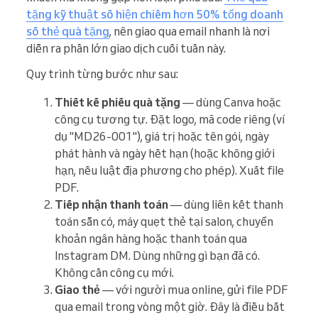
tặng kỹ thuật số hiện chiếm hơn 50% tổng doanh
số thẻ quà tặng
, nên giao qua email nhanh là nơi
diễn ra phần lớn giao dịch cuối tuần này.
Quy trình từng bước như sau:
Thiết kế phiếu quà tặng
— dùng Canva hoặc
công cụ tương tự. Đặt logo, mã code riêng (ví
dụ "MD26-001"), giá trị hoặc tên gói, ngày
phát hành và ngày hết hạn (hoặc không giới
hạn, nếu luật địa phương cho phép). Xuất file
PDF.
Tiếp nhận thanh toán
— dùng liên kết thanh
toán sẵn có, máy quẹt thẻ tại salon, chuyển
khoản ngân hàng hoặc thanh toán qua
Instagram DM. Dùng những gì bạn đã có.
Không cần công cụ mới.
Giao thẻ
— với người mua online, gửi file PDF
qua email trong vòng một giờ. Đây là điều bắt