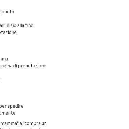
di punta
ll’inizio alla fine
notazione
mamma
 pagina di prenotazione
t
per spedire.
ttamente
lla mamma" a "compra un