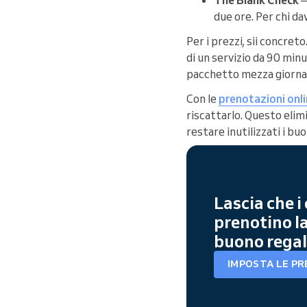
due ore. Per chi d
Per i prezzi, sii concreto
di un servizio da 90 minu
pacchetto mezza giornata 
Con le
prenotazioni onl
riscattarlo. Questo eli
restare inutilizzati i bu
Lascia che i 
prenotino la 
buono rega
IMPOSTA LE PR