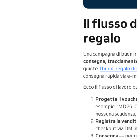
Il flusso 
regalo
Una campagna di buoni r
consegna, tracciamento
quinte.
I buoni regalo di
consegna rapida via e-ma
Ecco il flusso di lavoro 
Progetta il vouch
esempio, "MD26-001"
nessuna scadenza, 
Registra la vendit
checkout via DM In
Consegna
— per gl