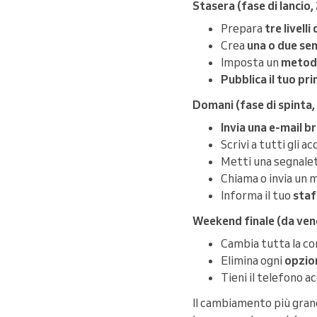
Stasera (fase di lancio, 
Prepara
tre livelli
Crea
una o due se
Imposta un
metodo
Pubblica il tuo pr
Domani (fase di spinta,
Invia una e-mail 
Scrivi a tutti gli 
Metti una segnaleti
Chiama o invia un m
Informa il tuo
staf
Weekend finale (da vene
Cambia tutta la co
Elimina ogni
opzion
Tieni il telefono 
Il cambiamento più grand