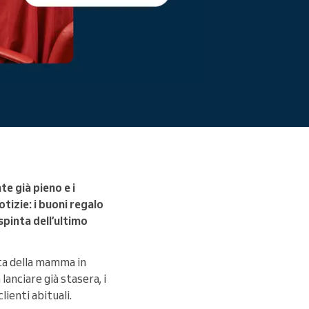
Leggi altro
e già pieno e i
otizie: i buoni regalo
pinta dell’ultimo
sta della mamma in
anciare già stasera, i
lienti abituali.