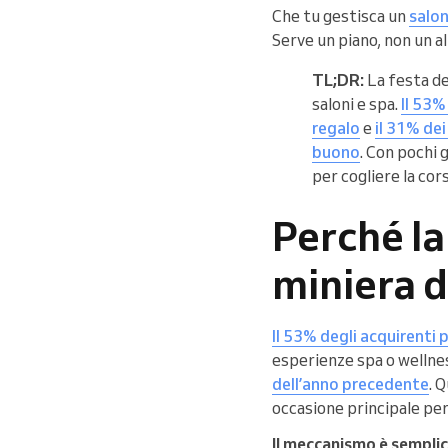
Che tu gestisca un
salon
Serve un piano, non un a
TL;DR:
La festa de
saloni e spa.
Il 53%
regalo
e
il 31% dei
buono
. Con pochi 
per cogliere la cor
Perché l
miniera d
Il 53% degli acquirenti
esperienze spa o wellnes
dell’anno precedente
. 
occasione principale per 
Il meccanismo è sempli