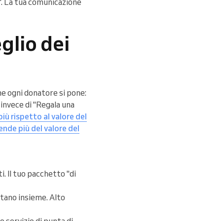
". La tua comunicazione
glio dei
he ogni donatore si pone:
invece di "Regala una
più rispetto al valore del
ende più del valore del
 Il tuo pacchetto "di
ttano insieme. Alto
 servizio di punta di