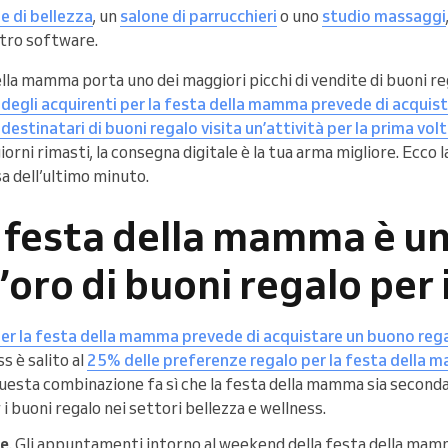
e di bellezza
, un
salone di parrucchieri
o uno
studio massaggi
ltro software.
lla mamma porta uno dei maggiori picchi di vendite di buoni re
 degli acquirenti per la festa della mamma prevede di acquis
 destinatari di buoni regalo visita un’attività per la prima vol
giorni rimasti, la consegna digitale è la tua arma migliore. Ecco 
sa dell’ultimo minuto.
a festa della mamma è u
’oro di buoni regalo per i
 per la festa della mamma prevede di acquistare un buono reg
s è salito al
25% delle preferenze regalo per la festa della 
Questa combinazione fa sì che la festa della mamma sia seconda
i buoni regalo nei settori bellezza e wellness.
ce
. Gli appuntamenti intorno al weekend della festa della mam