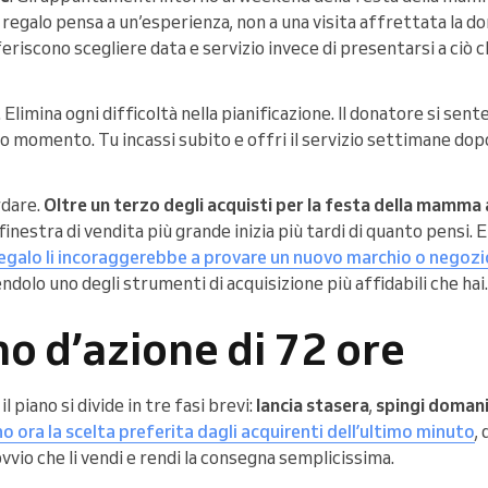
n regalo pensa a un’esperienza, non a una visita affrettata la 
riscono scegliere data e servizio invece di presentarsi a ciò ch
 Elimina ogni difficoltà nella pianificazione. Il donatore si sent
uo momento. Tu incassi subito e offri il servizio settimane dopo
rdare.
Oltre un terzo degli acquisti per la festa della mamma 
a finestra di vendita più grande inizia più tardi di quanto pensi. 
egalo li incoraggerebbe a provare un nuovo marchio o negoz
endolo uno degli strumenti di acquisizione più affidabili che hai.
ano d’azione di 72 ore
il piano si divide in tre fasi brevi:
lancia stasera
,
spingi doman
no ora la scelta preferita dagli acquirenti dell’ultimo minuto
,
vvio che li vendi e rendi la consegna semplicissima.