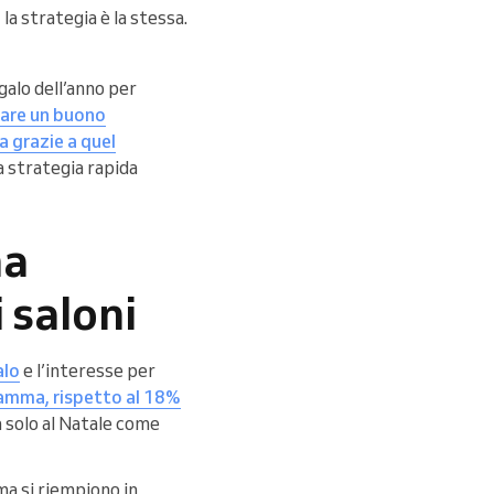
, la strategia è la stessa.
galo dell’anno per
tare un buono
ta grazie a quel
la strategia rapida
na
 saloni
alo
e l’interesse per
mamma, rispetto al 18%
 solo al Natale come
ma si riempiono in