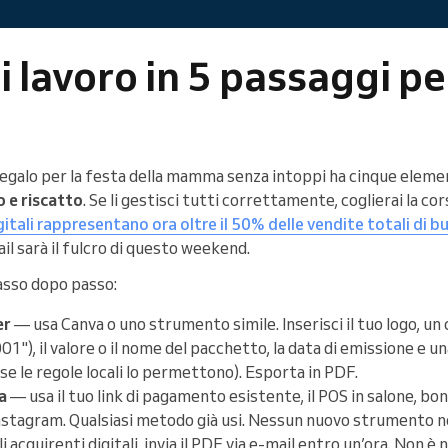
di lavoro in 5 passaggi pe
egalo per la festa della mamma senza intoppi ha cinque eleme
 e riscatto
. Se li gestisci tutti correttamente, coglierai la co
gitali rappresentano ora oltre il 50% delle vendite totali di b
il sarà il fulcro di questo weekend.
passo dopo passo:
er
— usa Canva o uno strumento simile. Inserisci il tuo logo, un
), il valore o il nome del pacchetto, la data di emissione e un
se le regole locali lo permettono). Esporta in PDF.
a
— usa il tuo link di pagamento esistente, il POS in salone, bon
stagram. Qualsiasi metodo già usi. Nessun nuovo strumento n
i acquirenti digitali, invia il PDF via e-mail entro un’ora. Non è