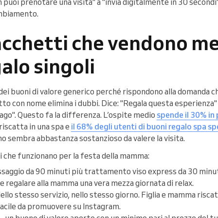
puoi prenotare una visita" a "invia digitalmente in 30 secondi
mbiamento.
acchetti che vendono me
alo singoli
dei buoni di valore generico perché rispondono alla domanda c
to con nome elimina i dubbi. Dice: "Regala questa esperienza" 
go". Questo fa la differenza. L’ospite medio
spende il 30% in 
riscatta in una spa e
il 68% degli utenti di buoni regalo spa sp
ono sembra abbastanza sostanzioso da valere la visita.
i che funzionano per la festa della mamma:
aggio da 90 minuti più trattamento viso express da 30 minuti.
le regalare alla mamma una vera mezza giornata di relax.
llo stesso servizio, nello stesso giorno. Figlia e mamma risca
facile da promuovere su Instagram.
 un buono di valore aperto con un minimo pari al prezzo del tuo