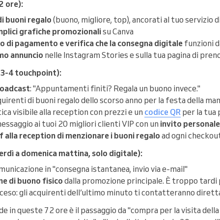
2 ore):
 di buoni regalo
(buono, migliore, top), ancorati al tuo servizio 
mplici grafiche promozionali
su Canva
 di pagamento e verifica che la consegna digitale
funzioni da
imo annuncio
nelle Instagram Stories e sulla tua pagina di pre
 3-4 touchpoint):
broadcast
: "Appuntamenti finiti? Regala un buono invece."
acquirenti di buoni regalo dello scorso anno per la festa della 
ca visibile alla reception con prezzi e un
codice QR
per la tua
essaggio ai tuoi 20 migliori clienti VIP con un
invito personale
f alla reception di
menzionare i buoni regalo
ad ogni checkou
rdì a domenica mattina, solo digitale):
municazione in "consegna istantanea, invio via e-mail"
e di buono fisico
dalla promozione principale. È troppo tardi 
acceso: gli acquirenti dell’ultimo minuto ti contatteranno dire
e in queste 72 ore è il passaggio da "compra per la visita de