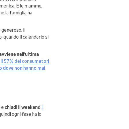
domenica. E le mamme,
e la famiglia ha
e generoso. Il
, quando il calendario si
avviene nell’ultima
E
il 57% dei consumatori
io dove non hanno mai
i
e
chiudi il weekend
.
I
 quindi ogni fase ha lo