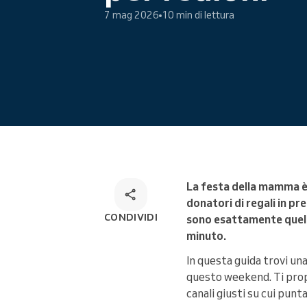
7 mag 2026
10 min di lettura
Prenotazione online
Soluzione di prenotazione
omnicanale
La festa della mamma è 
donatori di regali in pr
CONDIVIDI
sono esattamente quell
minuto.
In questa guida trovi un
questo weekend. Ti propo
canali giusti su cui punt