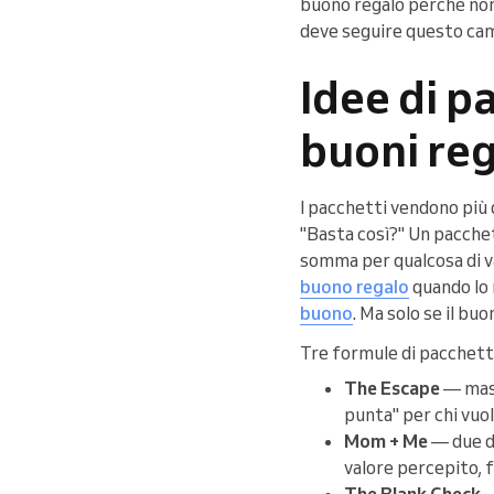
buono regalo perché non 
deve seguire questo ca
Idee di p
buoni reg
I pacchetti vendono più 
"Basta così?" Un pacchet
somma per qualcosa di va
buono regalo
quando lo 
buono
. Ma solo se il bu
Tre formule di pacchett
The Escape
— mass
punta" per chi vuo
Mom + Me
— due de
valore percepito, 
The Blank Check
—