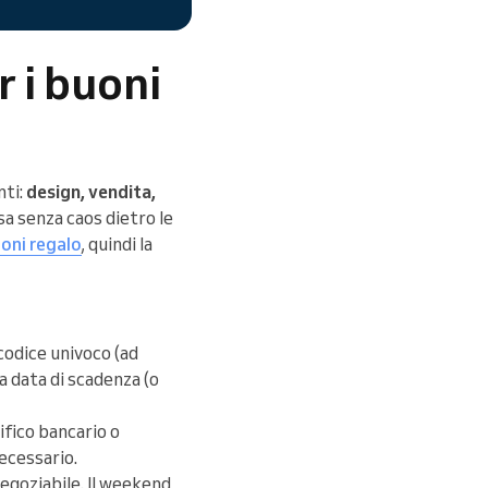
r i buoni
nti:
design, vendita,
rsa senza caos dietro le
uoni regalo
, quindi la
 codice univoco (ad
a data di scadenza (o
ifico bancario o
ecessario.
 negoziabile. Il weekend