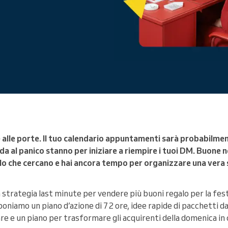
Gestisci un'organizzazione di
grandi dimensioni
alle porte. Il tuo calendario appuntamenti sarà probabilment
eda al panico stanno per iniziare a riempire i tuoi DM. Buone n
o che cercano e hai ancora tempo per organizzare una vera s
a strategia last minute per vendere più buoni regalo per la fe
niamo un piano d’azione di 72 ore, idee rapide di pacchetti da l
are e un piano per trasformare gli acquirenti della domenica in c