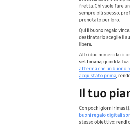
fretta. Chi vuole fare u
sempre più spesso, prefe
prenotato per loro.
Qui il buono regalo vince.
destinatario sceglie il s
libera.
Altri due numeri da rico
settimana
, quindi la tu
afferma che un buono r
acquistato prima
, rend
Il tuo pi
Con pochi giorni rimasti, 
buoni regalo digitali so
stesso obiettivo: rendi o