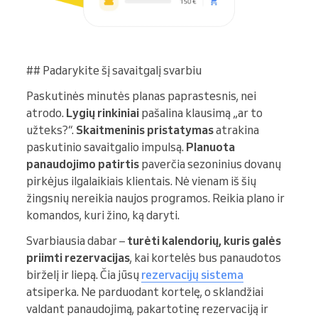
## Padarykite šį savaitgalį svarbiu
Paskutinės minutės planas paprastesnis, nei
atrodo.
Lygių rinkiniai
pašalina klausimą „ar to
užteks?“.
Skaitmeninis pristatymas
atrakina
paskutinio savaitgalio impulsą.
Planuota
panaudojimo patirtis
paverčia sezoninius dovanų
pirkėjus ilgalaikiais klientais. Nė vienam iš šių
žingsnių nereikia naujos programos. Reikia plano ir
komandos, kuri žino, ką daryti.
Svarbiausia dabar –
turėti kalendorių, kuris galės
priimti rezervacijas
, kai kortelės bus panaudotos
birželį ir liepą. Čia jūsų
rezervacijų sistema
atsiperka. Ne parduodant kortelę, o sklandžiai
valdant panaudojimą, pakartotinę rezervaciją ir