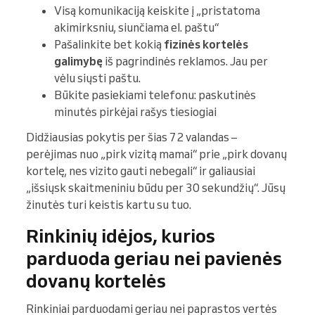
Visą komunikaciją keiskite į „pristatoma
akimirksniu, siunčiama el. paštu“
Pašalinkite bet kokią
fizinės kortelės
galimybę
iš pagrindinės reklamos. Jau per
vėlu siųsti paštu.
Būkite pasiekiami telefonu: paskutinės
minutės pirkėjai rašys tiesiogiai
Didžiausias pokytis per šias 72 valandas –
perėjimas nuo „pirk vizitą mamai“ prie „pirk dovanų
kortelę, nes vizito gauti nebegali“ ir galiausiai
„išsiųsk skaitmeniniu būdu per 30 sekundžių“. Jūsų
žinutės turi keistis kartu su tuo.
Rinkinių idėjos, kurios
parduoda geriau nei pavienės
dovanų kortelės
Rinkiniai parduodami geriau nei paprastos vertės