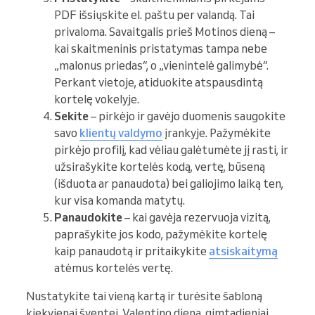
PDF išsiųskite el. paštu per valandą. Tai
privaloma. Savaitgalis prieš Motinos dieną –
kai skaitmeninis pristatymas tampa nebe
„malonus priedas“, o „vienintelė galimybė“.
Perkant vietoje, atiduokite atspausdintą
kortelę vokelyje.
Sekite
– pirkėjo ir gavėjo duomenis saugokite
savo
klientų valdymo
įrankyje. Pažymėkite
pirkėjo profilį, kad vėliau galėtumėte jį rasti, ir
užsirašykite kortelės kodą, vertę, būseną
(išduota ar panaudota) bei galiojimo laiką ten,
kur visa komanda matytų.
Panaudokite
– kai gavėja rezervuoja vizitą,
paprašykite jos kodo, pažymėkite kortelę
kaip panaudotą ir pritaikykite
atsiskaitymą
atėmus kortelės vertę.
Nustatykite tai vieną kartą ir turėsite šabloną
kiekvienai šventei. Valentino diena, gimtadieniai,