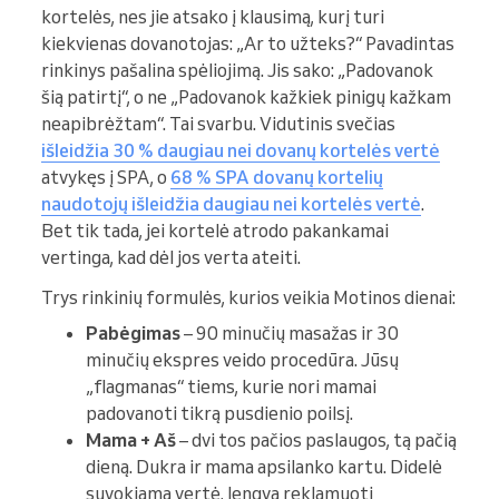
kortelės, nes jie atsako į klausimą, kurį turi
kiekvienas dovanotojas: „Ar to užteks?“ Pavadintas
rinkinys pašalina spėliojimą. Jis sako: „Padovanok
šią patirtį“, o ne „Padovanok kažkiek pinigų kažkam
neapibrėžtam“. Tai svarbu. Vidutinis svečias
išleidžia 30 % daugiau nei dovanų kortelės vertė
atvykęs į SPA, o
68 % SPA dovanų kortelių
naudotojų išleidžia daugiau nei kortelės vertė
.
Bet tik tada, jei kortelė atrodo pakankamai
vertinga, kad dėl jos verta ateiti.
Trys rinkinių formulės, kurios veikia Motinos dienai:
Pabėgimas
– 90 minučių masažas ir 30
minučių ekspres veido procedūra. Jūsų
„flagmanas“ tiems, kurie nori mamai
padovanoti tikrą pusdienio poilsį.
Mama + Aš
– dvi tos pačios paslaugos, tą pačią
dieną. Dukra ir mama apsilanko kartu. Didelė
suvokiama vertė, lengva reklamuoti