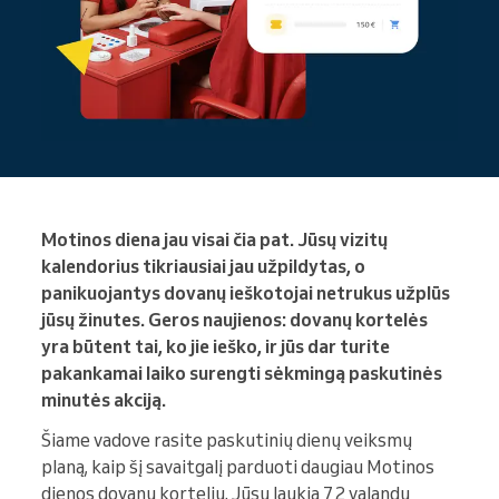
Motinos diena jau visai čia pat. Jūsų vizitų
kalendorius tikriausiai jau užpildytas, o
panikuojantys dovanų ieškotojai netrukus užplūs
jūsų žinutes. Geros naujienos: dovanų kortelės
yra būtent tai, ko jie ieško, ir jūs dar turite
pakankamai laiko surengti sėkmingą paskutinės
minutės akciją.
Šiame vadove rasite paskutinių dienų veiksmų
planą, kaip šį savaitgalį parduoti daugiau Motinos
dienos dovanų kortelių. Jūsų laukia 72 valandų