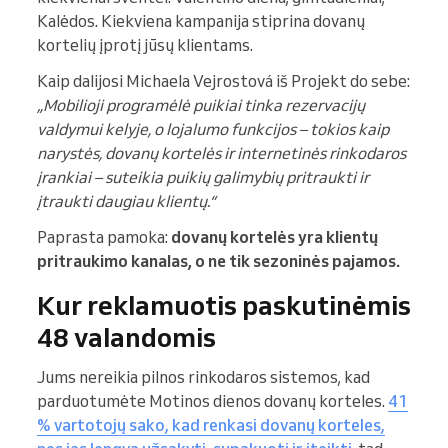
Kalėdos. Kiekviena kampanija stiprina dovanų
kortelių įprotį jūsų klientams.
Kaip dalijosi Michaela Vejrostová iš Projekt do sebe:
„Mobilioji programėlė puikiai tinka rezervacijų
valdymui kelyje, o lojalumo funkcijos – tokios kaip
narystės, dovanų kortelės ir internetinės rinkodaros
įrankiai – suteikia puikių galimybių pritraukti ir
įtraukti daugiau klientų.“
Paprasta pamoka:
dovanų kortelės yra klientų
pritraukimo kanalas, o ne tik sezoninės pajamos.
Kur reklamuotis paskutinėmis
48 valandomis
Jums nereikia pilnos rinkodaros sistemos, kad
parduotumėte Motinos dienos dovanų korteles.
41
% vartotojų sako, kad renkasi dovanų korteles,