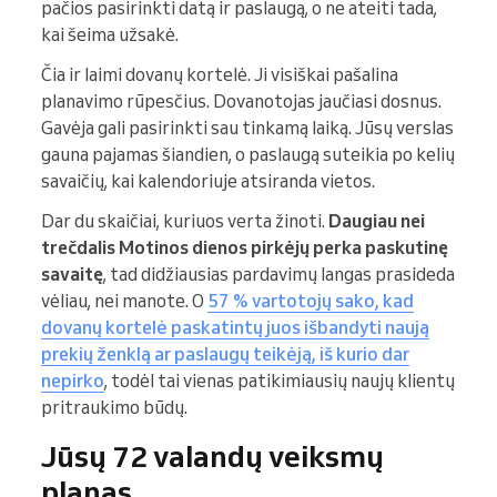
pačios pasirinkti datą ir paslaugą, o ne ateiti tada,
kai šeima užsakė.
Čia ir laimi dovanų kortelė. Ji visiškai pašalina
planavimo rūpesčius. Dovanotojas jaučiasi dosnus.
Gavėja gali pasirinkti sau tinkamą laiką. Jūsų verslas
gauna pajamas šiandien, o paslaugą suteikia po kelių
savaičių, kai kalendoriuje atsiranda vietos.
Dar du skaičiai, kuriuos verta žinoti.
Daugiau nei
trečdalis Motinos dienos pirkėjų perka paskutinę
savaitę
, tad didžiausias pardavimų langas prasideda
vėliau, nei manote. O
57 % vartotojų sako, kad
dovanų kortelė paskatintų juos išbandyti naują
prekių ženklą ar paslaugų teikėją, iš kurio dar
nepirko
, todėl tai vienas patikimiausių naujų klientų
pritraukimo būdų.
Jūsų 72 valandų veiksmų
planas