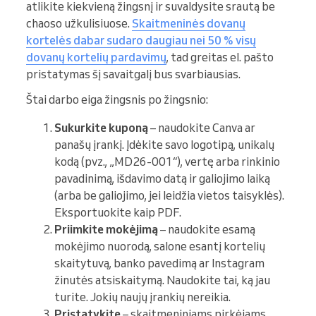
atlikite kiekvieną žingsnį ir suvaldysite srautą be
chaoso užkulisiuose.
Skaitmeninės dovanų
kortelės dabar sudaro daugiau nei 50 % visų
dovanų kortelių pardavimų
, tad greitas el. pašto
pristatymas šį savaitgalį bus svarbiausias.
Štai darbo eiga žingsnis po žingsnio:
Sukurkite kuponą
– naudokite Canva ar
panašų įrankį. Įdėkite savo logotipą, unikalų
kodą (pvz., „MD26-001“), vertę arba rinkinio
pavadinimą, išdavimo datą ir galiojimo laiką
(arba be galiojimo, jei leidžia vietos taisyklės).
Eksportuokite kaip PDF.
Priimkite mokėjimą
– naudokite esamą
mokėjimo nuorodą, salone esantį kortelių
skaitytuvą, banko pavedimą ar Instagram
žinutės atsiskaitymą. Naudokite tai, ką jau
turite. Jokių naujų įrankių nereikia.
Pristatykite
– skaitmeniniams pirkėjams