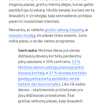
žingsnių planas, greitų rinkinių idėjos, kurias galite
pasiūlyti jau šį vakarą, tikslūs kanalai, kuriuos verta
išnaudoti, ir strategija, kaip sekmadienio pirkėjus
paversti nuolatiniais klientais.
Nesvarbu, ar valdote
grožio saloną
,
kirpyklą
, ar
masažo studiją
, šis planas tinka visiems. Jums
reikia plano, o ne dar vienos programos.
Santrauka:
Motinos diena yra vienas
didžiausių dovanų kortelių pardavimų
pikų salonams ir SPA centrams.
53 %
Motinos dienos pirkėjų planuoja pirkti
dovanų kortelę
, o
31 % dovanų kortelės
gavėjų pirmą kartą apsilanko versle
būtent dėl šios kortelės
. Liko tik kelios
dienos – skaitmeninis pristatymas yra
jūsų didžiausias pranašumas. Štai
greitas veiksmų planas, kaip išnaudoti