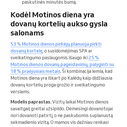
paskutinės minutės bumą.
Kodėl Motinos diena yra
dovanų kortelių aukso gysla
salonams
53 % Motinos dienos pirkėjų planuoja pirkti
dovanų kortelę
, o susidomėjimas SPA ar
sveikatingumo paslaugomis išaugo iki
25 %
Motinos dienos dovanų pageidavimų, palyginti su
18 % praėjusiais metais
. Ši kombinacija lemia, kad
Motinos diena yra iškart po Kalėdų kaip didžiausia
dovanų kortelių proga grožio ir sveikatingumo
verslams.
Modelis paprastas.
Vizitų laikai Motinos dienos
savaitgalį greitai užsipildo. Dėmesingi dovanotojai
nori dovanoti patirtį, o ne paskubomis suplanuotą
sekmadienio vizitą. O mamos vis dažniau renkasi