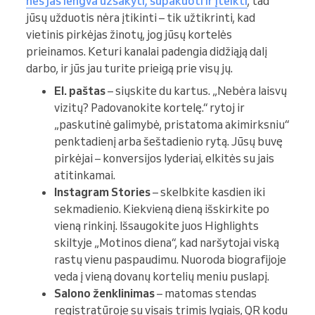
nes jas lengva užsakyti, supakuoti ir įteikti
, tad
jūsų užduotis nėra įtikinti – tik užtikrinti, kad
vietinis pirkėjas žinotų, jog jūsų kortelės
prieinamos. Keturi kanalai padengia didžiąją dalį
darbo, ir jūs jau turite prieigą prie visų jų.
El. paštas
– siųskite du kartus. „Nebėra laisvų
vizitų? Padovanokite kortelę.“ rytoj ir
„paskutinė galimybė, pristatoma akimirksniu“
penktadienį arba šeštadienio rytą. Jūsų buvę
pirkėjai – konversijos lyderiai, elkitės su jais
atitinkamai.
Instagram Stories
– skelbkite kasdien iki
sekmadienio. Kiekvieną dieną išskirkite po
vieną rinkinį. Išsaugokite juos Highlights
skiltyje „Motinos diena“, kad naršytojai viską
rastų vienu paspaudimu. Nuoroda biografijoje
veda į vieną dovanų kortelių meniu puslapį.
Salono ženklinimas
– matomas stendas
registratūroje su visais trimis lygiais, QR kodu