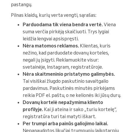
pastangų.
Pilnas klaidų, kurių verta vengti, sąrašas:
Parduodama tik viena bendra vertė.
Viena
suma verčia pirkėją skaičiuoti. Trys lygiai
leidžia lengvai apsispręsti.
Nėra matomos reklamos.
Klientas, kuris
nežino, kad parduodate dovanų korteles,
negali jų įsigyti. Reklamuokite visur:
svetainėje, Instagram, registratūroje.
Nėra skaitmeninio pristatymo galimybės.
Tai visiškai žlugdo paskutinio savaitgalio
pardavimus. Paskutinės minutės pirkėjams
reikia PDF el. paštu, o ne kelionės iki jūsų durų.
Dovanų kortelė nepažymima kliento
profilyje.
Kai ji ateina ir sako „turiu kortelę“,
registratūra turi tai matyti iškart.
Per trumpi arba painūs galiojimo laikai.
Nepanaudotos likučiai trumpuoju laikotarpiu