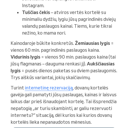
Instagram.
Tuščias čekis
– atviros vertės kortelė su
minimaliu dydžiu, lygiu jūsų pagrindinės dviejų
valandų paslaugos kainai. Tiems, kurie tikrai
nežino, ko mama nori.
Kainodaroje būkite konkretūs.
Žemiausias lygis
=
vienos 60 min. pagrindinės paslaugos kaina.
Vidurinis lygis
= vienos 90 min. paslaugos kaina (tai
jūsų flagmanas – dauguma renkasi jį).
Aukščiausias
lygis
= pusės dienos paketas su dviem paslaugomis.
Trys aiškūs variantai, jokių skaičiavimų.
Turint
internetinę rezervaciją
, dovanų kortelės
gavėja gali pamatyti jūsų paslaugas, kainas ir laisvus
laikus dar prieš išnaudojant kortelę. Tai išsprendžia
nepatogią „ar turiu skambinti, ar galiu rezervuoti
internetu?“ situaciją, dėl kurios kai kurios dovanų
kortelės lieka nepanaudotos mėnesius.