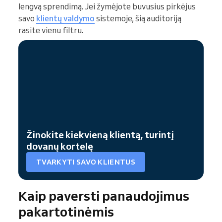
lengvą sprendimą. Jei žymėjote buvusius pirkėjus
savo
klientų valdymo
sistemoje, šią auditoriją
rasite vienu filtru.
Žinokite kiekvieną klientą, turintį
dovanų kortelę
TVARKYTI SAVO KLIENTUS
Kaip paversti panaudojimus
pakartotinėmis