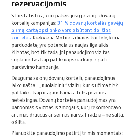
rezervacijomis
Štai statistika, kuri pakeis jūsų požiūrį į dovanų
kortelių kampanijas:
31 % dovanų kortelės gavėjų
pirmą kartą apsilanko versle būtent dėl šios
kortelės
. Kiekviena Motinos dienos kortelė, kurią
parduodate, yra potencialus naujas ilgalaikis
klientas, bet tik tada, jei panaudojimo vizitas
suplanuotas taip pat kruopščiai kaip ir pati
pardavimo kampanija.
Dauguma salonų dovanų kortelių panaudojimus
laiko našta – „nuolaidiniu“ vizitu, kuris užima tiek
pat laiko, kaip ir apmokamas. Toks požiūris
neteisingas. Dovanų kortelės panaudojimas yra
bandomasis vizitas iš žmogaus, kurį rekomendavo
artimas draugas ar šeimos narys. Pradžia – ne šalta,
o šilta.
Planuokite panaudojimo patirtį trimis momentais: