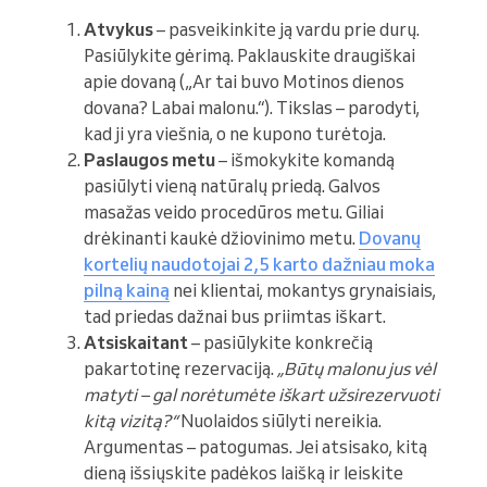
Atvykus
– pasveikinkite ją vardu prie durų.
Pasiūlykite gėrimą. Paklauskite draugiškai
apie dovaną („Ar tai buvo Motinos dienos
dovana? Labai malonu.“). Tikslas – parodyti,
kad ji yra viešnia, o ne kupono turėtoja.
Paslaugos metu
– išmokykite komandą
pasiūlyti vieną natūralų priedą. Galvos
masažas veido procedūros metu. Giliai
drėkinanti kaukė džiovinimo metu.
Dovanų
kortelių naudotojai 2,5 karto dažniau moka
pilną kainą
nei klientai, mokantys grynaisiais,
tad priedas dažnai bus priimtas iškart.
Atsiskaitant
– pasiūlykite konkrečią
pakartotinę rezervaciją.
„Būtų malonu jus vėl
matyti – gal norėtumėte iškart užsirezervuoti
kitą vizitą?“
Nuolaidos siūlyti nereikia.
Argumentas – patogumas. Jei atsisako, kitą
dieną išsiųskite padėkos laišką ir leiskite