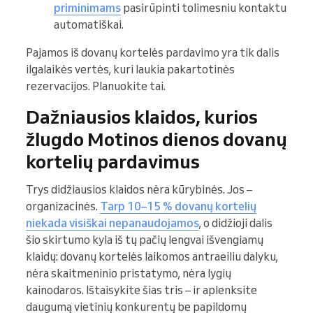
priminimams
pasirūpinti tolimesniu kontaktu
automatiškai.
Pajamos iš dovanų kortelės pardavimo yra tik dalis
ilgalaikės vertės, kuri laukia pakartotinės
rezervacijos. Planuokite tai.
Dažniausios klaidos, kurios
žlugdo Motinos dienos dovanų
kortelių pardavimus
Trys didžiausios klaidos nėra kūrybinės. Jos –
organizacinės.
Tarp 10–15 % dovanų kortelių
niekada visiškai nepanaudojamos
, o didžioji dalis
šio skirtumo kyla iš tų pačių lengvai išvengiamų
klaidų: dovanų kortelės laikomos antraeiliu dalyku,
nėra skaitmeninio pristatymo, nėra lygių
kainodaros. Ištaisykite šias tris – ir aplenksite
daugumą vietinių konkurentų be papildomų