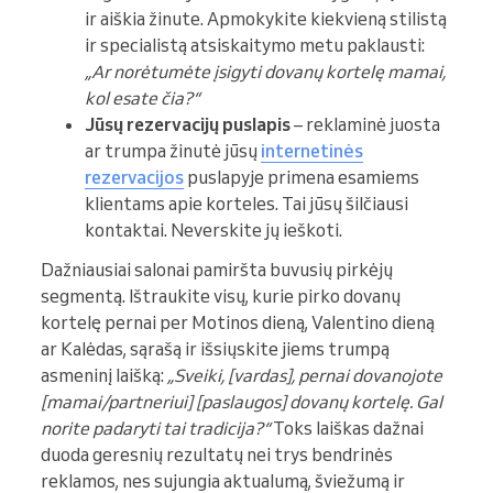
ir aiškia žinute. Apmokykite kiekvieną stilistą
ir specialistą atsiskaitymo metu paklausti:
„Ar norėtumėte įsigyti dovanų kortelę mamai,
kol esate čia?“
Jūsų rezervacijų puslapis
– reklaminė juosta
ar trumpa žinutė jūsų
internetinės
rezervacijos
puslapyje primena esamiems
klientams apie korteles. Tai jūsų šilčiausi
kontaktai. Neverskite jų ieškoti.
Dažniausiai salonai pamiršta buvusių pirkėjų
segmentą. Ištraukite visų, kurie pirko dovanų
kortelę pernai per Motinos dieną, Valentino dieną
ar Kalėdas, sąrašą ir išsiųskite jiems trumpą
asmeninį laišką:
„Sveiki, [vardas], pernai dovanojote
[mamai/partneriui] [paslaugos] dovanų kortelę. Gal
norite padaryti tai tradicija?“
Toks laiškas dažnai
duoda geresnių rezultatų nei trys bendrinės
reklamos, nes sujungia aktualumą, šviežumą ir