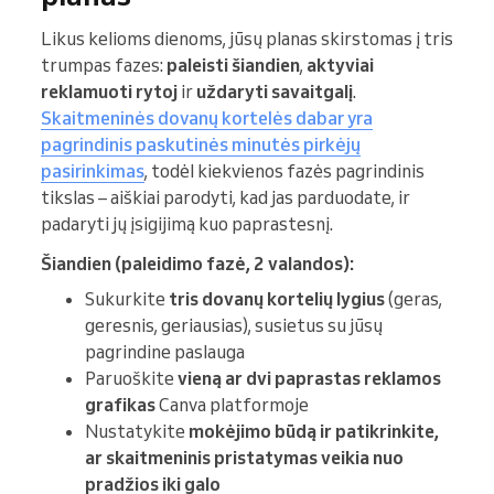
Likus kelioms dienoms, jūsų planas skirstomas į tris
trumpas fazes:
paleisti šiandien
,
aktyviai
reklamuoti rytoj
ir
uždaryti savaitgalį
.
Skaitmeninės dovanų kortelės dabar yra
pagrindinis paskutinės minutės pirkėjų
pasirinkimas
, todėl kiekvienos fazės pagrindinis
tikslas – aiškiai parodyti, kad jas parduodate, ir
padaryti jų įsigijimą kuo paprastesnį.
Šiandien (paleidimo fazė, 2 valandos):
Sukurkite
tris dovanų kortelių lygius
(geras,
geresnis, geriausias), susietus su jūsų
pagrindine paslauga
Paruoškite
vieną ar dvi paprastas reklamos
grafikas
Canva platformoje
Nustatykite
mokėjimo būdą ir patikrinkite,
ar skaitmeninis pristatymas veikia nuo
pradžios iki galo