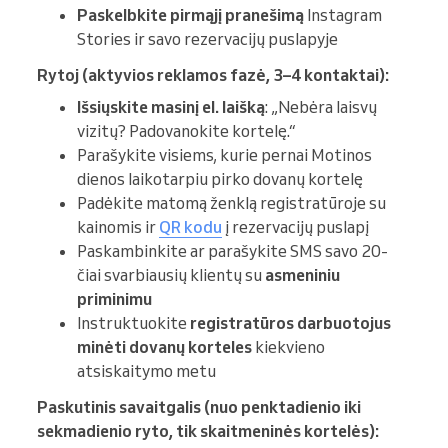
Paskelbkite pirmąjį pranešimą
Instagram
Stories ir savo rezervacijų puslapyje
Rytoj (aktyvios reklamos fazė, 3–4 kontaktai):
Išsiųskite masinį el. laišką
: „Nebėra laisvų
vizitų? Padovanokite kortelę.“
Parašykite visiems, kurie pernai Motinos
dienos laikotarpiu pirko dovanų kortelę
Padėkite matomą ženklą registratūroje su
kainomis ir
QR kodu
į rezervacijų puslapį
Paskambinkite ar parašykite SMS savo 20-
čiai svarbiausių klientų su
asmeniniu
priminimu
Instruktuokite
registratūros darbuotojus
minėti dovanų korteles
kiekvieno
atsiskaitymo metu
Paskutinis savaitgalis (nuo penktadienio iki
sekmadienio ryto, tik skaitmeninės kortelės):