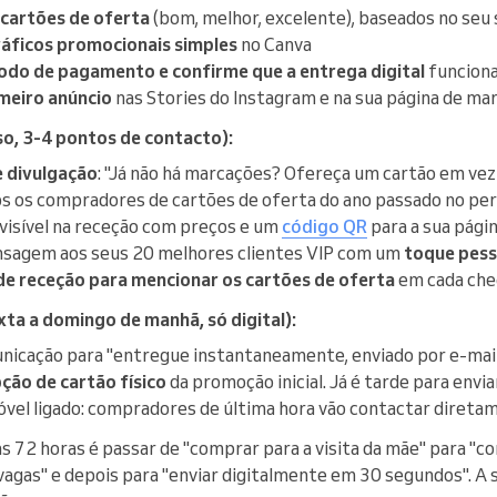
e cartões de oferta
(bom, melhor, excelente), baseados no seu 
ráficos promocionais simples
no Canva
do de pagamento e confirme que a entrega digital
funciona
imeiro anúncio
nas Stories do Instagram e na sua página de ma
o, 3-4 pontos de contacto):
e divulgação
: "Já não há marcações? Ofereça um cartão em vez 
os os compradores de cartões de oferta do ano passado no per
 visível na receção com preços e um
código QR
para a sua pági
nsagem aos seus 20 melhores clientes VIP com um
toque pess
de receção para
mencionar os cartões de oferta
em cada ch
xta a domingo de manhã, só digital):
unicação para "entregue instantaneamente, enviado por e-mai
ção de cartão físico
da promoção inicial. Já é tarde para envia
vel ligado: compradores de última hora vão contactar direta
 72 horas é passar de "comprar para a visita da mãe" para "c
 vagas" e depois para "enviar digitalmente em 30 segundos". A