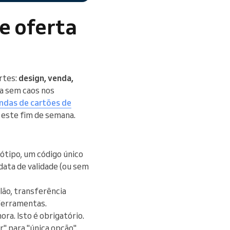
e oferta
rtes:
design, venda,
da sem caos nos
endas de cartões de
o este fim de semana.
ótipo, um código único
data de validade (ou sem
lão, transferência
 ferramentas.
ra. Isto é obrigatório.
" para "única opção".