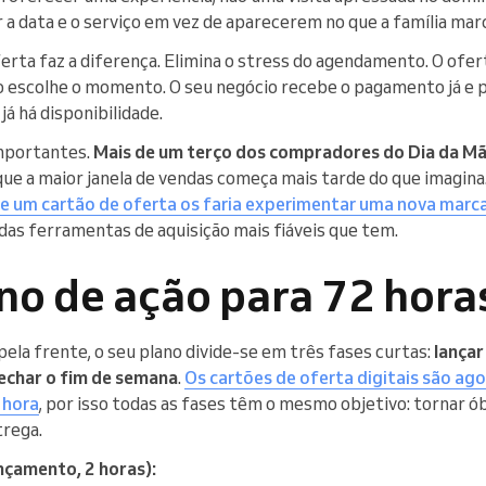
 a data e o serviço em vez de aparecerem no que a família mar
ferta faz a diferença. Elimina o stress do agendamento. O ofe
o escolhe o momento. O seu negócio recebe o pagamento já e p
á há disponibilidade.
mportantes.
Mais de um terço dos compradores do Dia da M
a que a maior janela de vendas começa mais tarde do que imagina
 um cartão de oferta os faria experimentar uma nova marca
das ferramentas de aquisição mais fiáveis que tem.
no de ação para 72 hora
ela frente, o seu plano divide-se em três fases curtas:
lançar
echar o fim de semana
.
Os cartões de oferta digitais são ago
 hora
, por isso todas as fases têm o mesmo objetivo: tornar ó
trega.
ançamento, 2 horas):