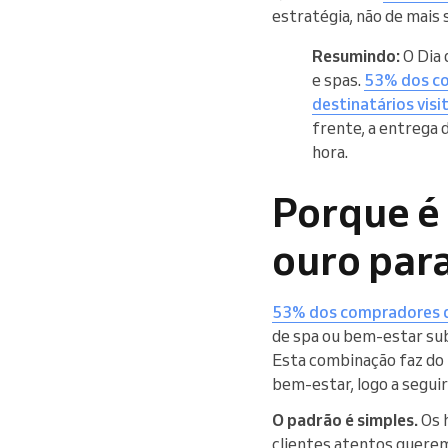
estratégia, não de mais
Resumindo:
O Dia 
e spas.
53% dos co
destinatários visi
frente, a entrega d
hora.
Porque é
ouro para
53% dos compradores d
de spa ou bem-estar su
Esta combinação faz do 
bem-estar, logo a seguir
O padrão é simples.
Os 
clientes atentos querem