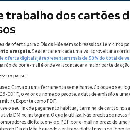
e trabalho dos cartões d
sos
s de oferta para o Dia da Mãe sem sobressaltos tem cinco pa
nto e resgate
. Se acertar em cada uma, vai aproveitar a corri
de oferta digitais já representam mais de 50% do total de v
ega rápida por e-mail é onde vai acontecer a maior parte da açã
asso a passo:
se o Canva ou uma ferramenta semelhante. Coloque o seu log
6-001"), o valor ou nome do pacote, a data de emissão e uma 
permitir). Exporte como PDF.
se o seu link de pagamento habitual, terminal de cartão no sa
ut via DM no Instagram. O que já utiliza. Não precisa de novas
ompradores digitais, envie o PDF por e-mail no prazo de uma ho
tes do Dia da Mãe é quando a entrega digital passa de "bom ter