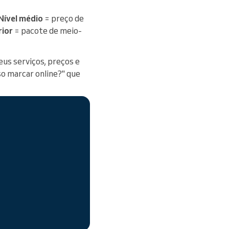
Nível médio
= preço de
rior
= pacote de meio-
eus serviços, preços e
so marcar online?" que