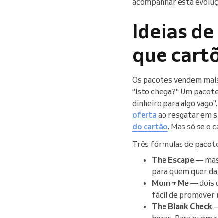
acompanhar esta evoluç
Ideias d
que cartõ
Os pacotes vendem mais 
"Isto chega?" Um pacote
dinheiro para algo vago"
oferta
ao resgatar em s
do cartão
. Mas só se o 
Três fórmulas de pacote
The Escape
— mass
para quem quer dar
Mom + Me
— dois d
fácil de promover 
The Blank Check
—
horas. Para quem r