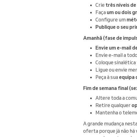
Crie
três níveis d
Faça
um ou dois g
Configure um
méto
Publique o seu pr
Amanhã (fase de impuls
Envie um e-mail d
Envie e-mail a tod
Coloque sinalética
Ligue ou envie me
Peça à sua
equipa 
Fim de semana final (se
Altere toda a com
Retire qualquer
op
Mantenha o telemó
A grande mudança nestas
oferta porque já não há