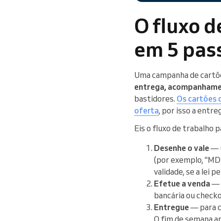
O fluxo d
em 5 pas
Uma campanha de cartõe
entrega, acompanhame
bastidores.
Os cartões 
oferta
, por isso a entr
Eis o fluxo de trabalho p
Desenhe o vale
— u
(por exemplo, "MD2
validade, se a lei 
Efetue a venda
— u
bancária ou checko
Entregue
— para c
O fim de semana an