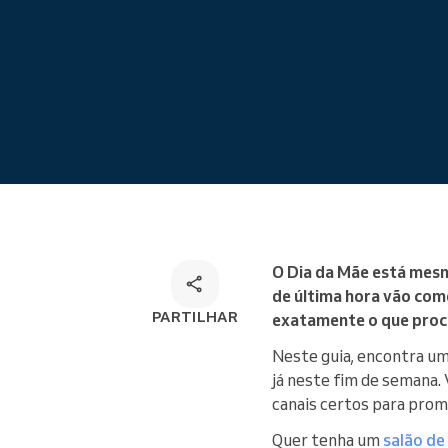
Marcações online
Solução de marcação
omnicanal
O Dia da Mãe está mesm
de última hora vão come
PARTILHAR
exatamente o que procu
Neste guia, encontra um 
já neste fim de semana. V
canais certos para prom
Quer tenha um
salão de