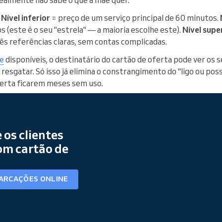
.
Nível inferior
= preço de um serviço principal de 60 minutos.
 (este é o seu "estrela" — a maioria escolhe este).
Nível supe
rês referências claras, sem contas complicadas.
e
disponíveis, o destinatário do cartão de oferta pode ver os s
 resgatar. Só isso já elimina o constrangimento do "ligo ou pos
ferta ficarem meses sem uso.
 os clientes
m cartão de
ARCAÇÕES ONLINE