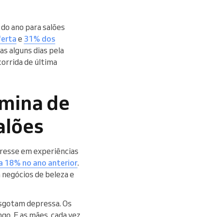
 do ano para salões
ferta
e
31% dos
as alguns dias pela
 corrida de última
 mina de
alões
eresse em experiências
a 18% no ano anterior
.
 negócios de beleza e
esgotam depressa. Os
go. E as mães, cada vez