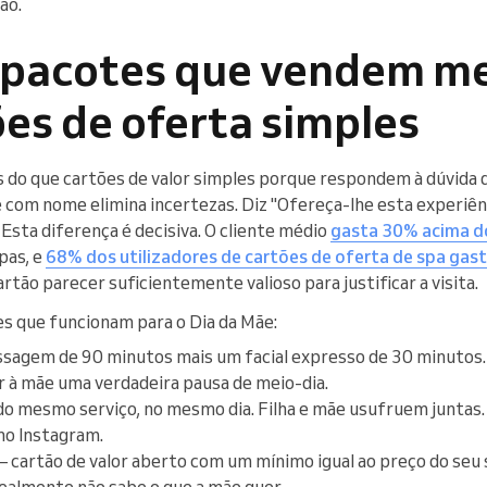
ão.
e pacotes que vendem m
es de oferta simples
do que cartões de valor simples porque respondem à dúvida d
 com nome elimina incertezas. Diz "Ofereça-lhe esta experiên
. Esta diferença é decisiva. O cliente médio
gasta 30% acima do
pas, e
68% dos utilizadores de cartões de oferta de spa gast
cartão parecer suficientemente valioso para justificar a visita.
s que funcionam para o Dia da Mãe:
agem de 90 minutos mais um facial expresso de 30 minutos. 
 à mãe uma verdadeira pausa de meio-dia.
o mesmo serviço, no mesmo dia. Filha e mãe usufruem juntas. 
no Instagram.
 cartão de valor aberto com um mínimo igual ao preço do seu s
ealmente não sabe o que a mãe quer.