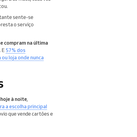
cou.
rtante sente-se
resta o serviço
ãe compram na última
. E
57% dos
 ou loja onde nunca
s
 hoje à noite
,
ra a escolha principal
bvio que vende cartões e