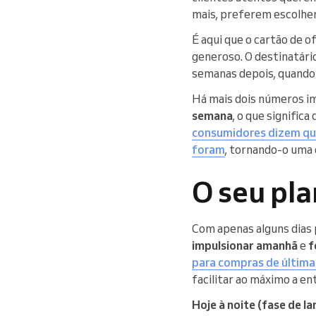
mais, preferem escolher
É aqui que o cartão de o
generoso. O destinatári
semanas depois, quando j
Há mais dois números i
semana
, o que signific
consumidores dizem que
foram
, tornando-o uma 
O seu pla
Com apenas alguns dias p
impulsionar amanhã
e
f
para compras de última
facilitar ao máximo a en
Hoje à noite (fase de l