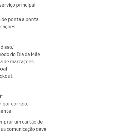
serviço principal
 de ponta a ponta
rcações
disso."
íodo do Dia da Mãe
na de marcações
oal
eckout
l"
r por correio.
mente
omprar um cartão de
 sua comunicação deve