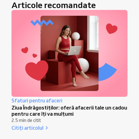
Articole recomandate
darul este suficient de generos.
Sfaturi pentru afaceri
Ziua Îndrăgostiților: oferă afacerii tale un cadou
pentru care îți va mulțumi
2.5 min de citit
Citiți articolul