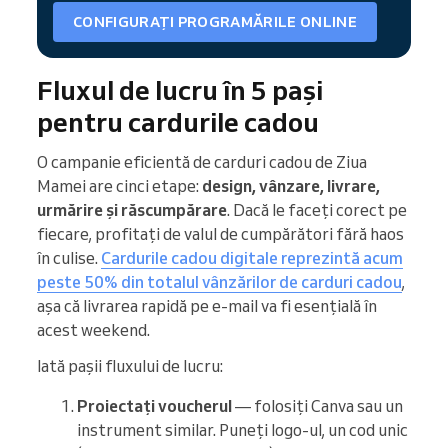
CONFIGURAȚI PROGRAMĂRILE ONLINE
Fluxul de lucru în 5 pași
pentru cardurile cadou
O campanie eficientă de carduri cadou de Ziua
Mamei are cinci etape:
design, vânzare, livrare,
urmărire și răscumpărare
. Dacă le faceți corect pe
fiecare, profitați de valul de cumpărători fără haos
în culise.
Cardurile cadou digitale reprezintă acum
peste 50% din totalul vânzărilor de carduri cadou
,
așa că livrarea rapidă pe e-mail va fi esențială în
acest weekend.
Iată pașii fluxului de lucru:
Proiectați voucherul
— folosiți Canva sau un
instrument similar. Puneți logo-ul, un cod unic