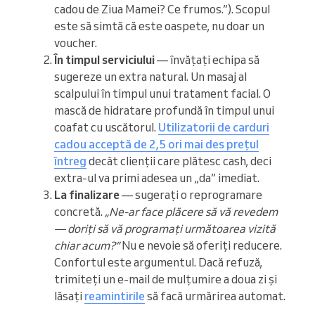
cadou de Ziua Mamei? Ce frumos.”). Scopul
este să simtă că este oaspete, nu doar un
voucher.
În timpul serviciului
— învățați echipa să
sugereze un extra natural. Un masaj al
scalpului în timpul unui tratament facial. O
mască de hidratare profundă în timpul unui
coafat cu uscătorul.
Utilizatorii de carduri
cadou acceptă de 2,5 ori mai des prețul
întreg
decât clienții care plătesc cash, deci
extra-ul va primi adesea un „da” imediat.
La finalizare
— sugerați o reprogramare
concretă.
„Ne-ar face plăcere să vă revedem
— doriți să vă programați următoarea vizită
chiar acum?”
Nu e nevoie să oferiți reducere.
Confortul este argumentul. Dacă refuză,
trimiteți un e-mail de mulțumire a doua zi și
lăsați
reamintirile
să facă urmărirea automat.