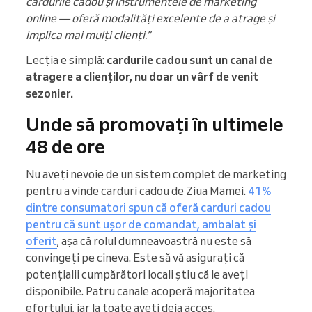
cardurile cadou și instrumentele de marketing
online — oferă modalități excelente de a atrage și
implica mai mulți clienți.”
Lecția e simplă:
cardurile cadou sunt un canal de
atragere a clienților, nu doar un vârf de venit
sezonier.
Unde să promovați în ultimele
48 de ore
Nu aveți nevoie de un sistem complet de marketing
pentru a vinde carduri cadou de Ziua Mamei.
41%
dintre consumatori spun că oferă carduri cadou
pentru că sunt ușor de comandat, ambalat și
oferit
, așa că rolul dumneavoastră nu este să
convingeți pe cineva. Este să vă asigurați că
potențialii cumpărători locali știu că le aveți
disponibile. Patru canale acoperă majoritatea
efortului, iar la toate aveți deja acces.