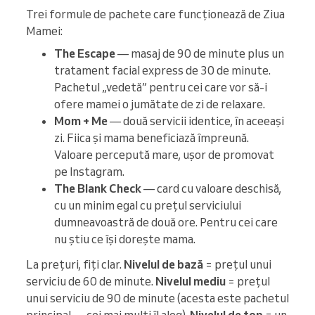
Trei formule de pachete care funcționează de Ziua
Mamei:
The Escape
— masaj de 90 de minute plus un
tratament facial express de 30 de minute.
Pachetul „vedetă” pentru cei care vor să-i
ofere mamei o jumătate de zi de relaxare.
Mom + Me
— două servicii identice, în aceeași
zi. Fiica și mama beneficiază împreună.
Valoare percepută mare, ușor de promovat
pe Instagram.
The Blank Check
— card cu valoare deschisă,
cu un minim egal cu prețul serviciului
dumneavoastră de două ore. Pentru cei care
nu știu ce își dorește mama.
La prețuri, fiți clar.
Nivelul de bază
= prețul unui
serviciu de 60 de minute.
Nivelul mediu
= prețul
unui serviciu de 90 de minute (acesta este pachetul