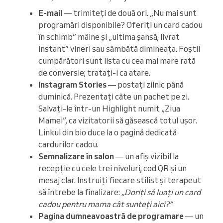
E-mail
— trimiteți de două ori. „Nu mai sunt
programări disponibile? Oferiți un card cadou
în schimb” mâine și „ultima șansă, livrat
instant” vineri sau sâmbătă dimineața. Foștii
cumpărători sunt lista cu cea mai mare rată
de conversie; tratați-i ca atare.
Instagram Stories
— postați zilnic până
duminică. Prezentați câte un pachet pe zi.
Salvați-le într-un Highlight numit „Ziua
Mamei”, ca vizitatorii să găsească totul ușor.
Linkul din bio duce la o pagină dedicată
cardurilor cadou.
Semnalizare în salon
— un afiș vizibil la
recepție cu cele trei niveluri, cod QR și un
mesaj clar. Instruiți fiecare stilist și terapeut
să întrebe la finalizare:
„Doriți să luați un card
cadou pentru mama cât sunteți aici?”
Pagina dumneavoastră de programare
— un