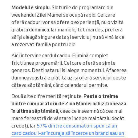
Modelul e simplu.
Sloturile de programare din
weekendul Zilei Mamei se ocupă rapid. Cei care
oferă cadouri vor să ofere o experiență, nu o vizită
grăbită duminică. Iar mamele, tot mai des, preferă
să își aleagă singure data și serviciul, nu să vină la ce
a rezervat familia pentru ele.
Aici intervine cardul cadou. Elimină complet
fricțiunea programării. Cel care oferă se simte
generos. Destinatarul își alege momentul. Afacerea
dumneavoastră e plătită azi și oferă serviciul peste
câteva săptămâni, când calendarul permite.
Două alte cifre merită reținute.
Peste o treime
dintre cumpărătorii de Ziua Mamei achiziționează
în ultima săptămână
, ceea ce înseamnă că cea mai
mare fereastră de vânzare începe mai târziu decât
credeți. Iar
57% dintre consumatori spun că un
card cadou i-ar încuraja să încerce un brand sau un