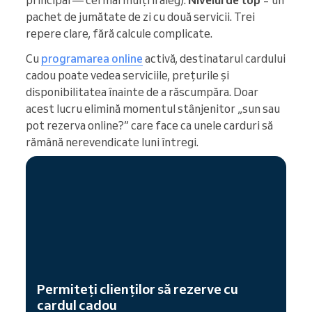
principal — cei mai mulți îl aleg).
Nivelul de top
= un
pachet de jumătate de zi cu două servicii. Trei
repere clare, fără calcule complicate.
Cu
programarea online
activă, destinatarul cardului
cadou poate vedea serviciile, prețurile și
disponibilitatea înainte de a răscumpăra. Doar
acest lucru elimină momentul stânjenitor „sun sau
pot rezerva online?” care face ca unele carduri să
rămână nerevendicate luni întregi.
Permiteți clienților să rezerve cu
cardul cadou