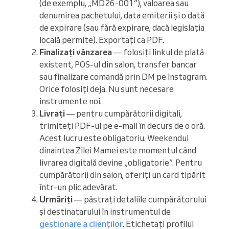
(de exemplu, „MD26-001”), valoarea sau
denumirea pachetului, data emiterii și o dată
de expirare (sau fără expirare, dacă legislația
locală permite). Exportați ca PDF.
Finalizați vânzarea
— folosiți linkul de plată
existent, POS-ul din salon, transfer bancar
sau finalizare comandă prin DM pe Instagram.
Orice folosiți deja. Nu sunt necesare
instrumente noi.
Livrați
— pentru cumpărătorii digitali,
trimiteți PDF-ul pe e-mail în decurs de o oră.
Acest lucru este obligatoriu. Weekendul
dinaintea Zilei Mamei este momentul când
livrarea digitală devine „obligatorie”. Pentru
cumpărătorii din salon, oferiți un card tipărit
într-un plic adevărat.
Urmăriți
— păstrați detaliile cumpărătorului
și destinatarului în instrumentul de
gestionare a clienților
. Etichetați profilul