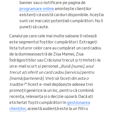
banner sau o notificare pe pagina de
programare online
amintește clienților
existenți că există carduri disponibile. Aceștia
sunt cei mai calzi potențiali cumpărători. Nu îi
puneți să caute.
Canalul pe care cele mai multe saloane îl ratează
este segmentul foștilor cumpărători. Extrageți
lista tuturor celor care au cumpărat un card cadou
de la dumneavoastră de Ziua Mamei, Ziua
Îndrăgostiților sau Crăciunul trecut și trimiteți-le
un e-mail scurt și personal:
„Bună [nume], anul
trecut ați oferit un card cadou [serviciu] pentru
[mamă/parteneră]. Vreți să faceți din asta o
tradiție?”
Acest e-mail depășește adesea trei
promoții generice la un loc, pentru că combină
recența, relevanța și o decizie ușoară. Dacă ați
etichetat foștii cumpărători în
gestionarea
clienților
, această audiență este la un filtru