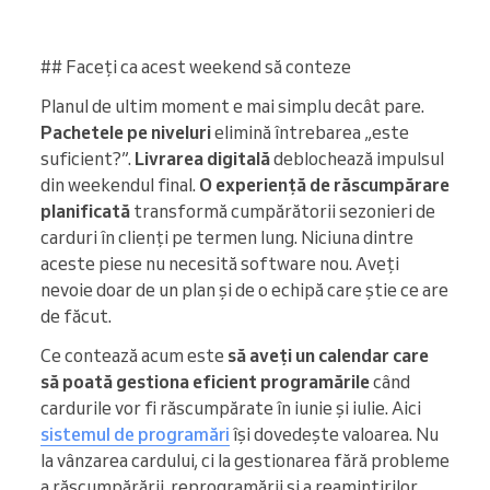
## Faceți ca acest weekend să conteze
Planul de ultim moment e mai simplu decât pare.
Pachetele pe niveluri
elimină întrebarea „este
suficient?”.
Livrarea digitală
deblochează impulsul
din weekendul final.
O experiență de răscumpărare
planificată
transformă cumpărătorii sezonieri de
carduri în clienți pe termen lung. Niciuna dintre
aceste piese nu necesită software nou. Aveți
nevoie doar de un plan și de o echipă care știe ce are
de făcut.
Ce contează acum este
să aveți un calendar care
să poată gestiona eficient programările
când
cardurile vor fi răscumpărate în iunie și iulie. Aici
sistemul de programări
își dovedește valoarea. Nu
la vânzarea cardului, ci la gestionarea fără probleme
a răscumpărării, reprogramării și a reamintirilor