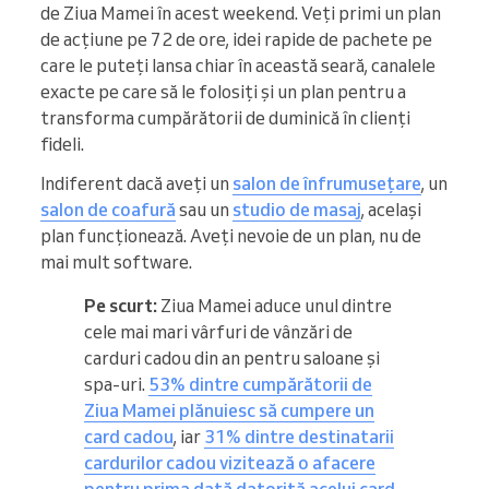
de Ziua Mamei în acest weekend. Veți primi un plan
de acțiune pe 72 de ore, idei rapide de pachete pe
care le puteți lansa chiar în această seară, canalele
exacte pe care să le folosiți și un plan pentru a
transforma cumpărătorii de duminică în clienți
fideli.
Indiferent dacă aveți un
salon de înfrumusețare
, un
salon de coafură
sau un
studio de masaj
, același
plan funcționează. Aveți nevoie de un plan, nu de
mai mult software.
Pe scurt:
Ziua Mamei aduce unul dintre
cele mai mari vârfuri de vânzări de
carduri cadou din an pentru saloane și
spa-uri.
53% dintre cumpărătorii de
Ziua Mamei plănuiesc să cumpere un
card cadou
, iar
31% dintre destinatarii
cardurilor cadou vizitează o afacere