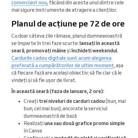
comerciant nou
, făcând din acesta unul dintre cele
mai sigure instrumente de atragere a clienților.
Planul de acțiune pe 72 de ore
Cu doar câteva zile rămase, planul dumneavoastră
se împarte în trei faze scurte:
lansați în această
seară
,
promovați mâine
și
închideți weekendul
.
Cardurile cadou digitale sunt acum alegerea
preferată a cumpărătorilor de ultim moment
, așa
că fiecare fază are același obiectiv: să fie clar că le
vindeți și să fie ușor de livrat.
În această seară (faza de lansare, 2 ore):
Creați
trei niveluri de carduri cadou
(bun, mai
bun, cel mai bun), ancorate la serviciul
dumneavoastră de bază
Realizați
una sau două grafice promo simple
în Canva