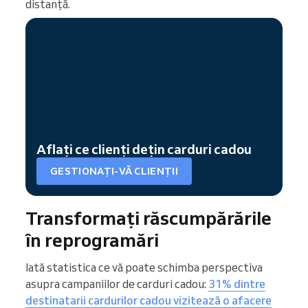
distanță.
Aflați ce clienți dețin carduri cadou
GESTIONAȚI-VĂ CLIENȚII
Transformați răscumpărările
în reprogramări
Iată statistica ce vă poate schimba perspectiva
asupra campaniilor de carduri cadou:
31% dintre
destinatarii cardurilor cadou vizitează o afacere