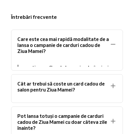
Întrebări frecvente
Care este cea mai rapidă modalitate de a
lansa o campanie de carduri cadou de
Ziua Mamei?
Începeți cu un flux de lucru simplu, în cinci
pași.
Proiectați un voucher PDF cu un cod
unic, încasați plata prin metoda
Cât ar trebui să coste un card cadou de
dumneavoastră existentă, trimiteți PDF-ul
salon pentru Ziua Mamei?
instant pentru cumpărătorii digitali și
urmăriți răscumpărările în instrumentul de
Oferiți trei niveluri, nu o sumă unică.
gestionare a clienților
. Peste
50% din
Ancorați nivelul de bază la serviciul
Pot lansa totuși o campanie de carduri
vânzările de carduri cadou sunt acum
dumneavoastră de 60 de minute, nivelul
cadou de Ziua Mamei cu doar câteva zile
digitale
, deci livrarea rapidă pe e-mail este
mediu la serviciul de 90 de minute (acesta
înainte?
cea mai importantă etapă.