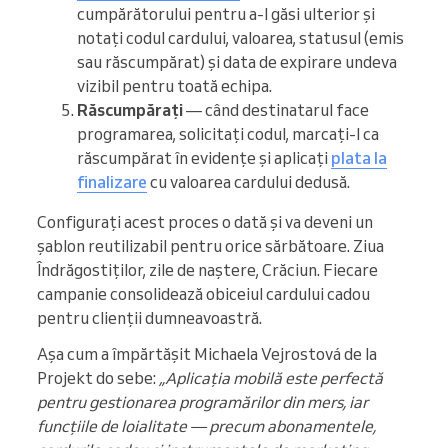
cumpărătorului pentru a-l găsi ulterior și
notați codul cardului, valoarea, statusul (emis
sau răscumpărat) și data de expirare undeva
vizibil pentru toată echipa.
Răscumpărați
— când destinatarul face
programarea, solicitați codul, marcați-l ca
răscumpărat în evidențe și aplicați
plata la
finalizare
cu valoarea cardului dedusă.
Configurați acest proces o dată și va deveni un
șablon reutilizabil pentru orice sărbătoare. Ziua
Îndrăgostiților, zile de naștere, Crăciun. Fiecare
campanie consolidează obiceiul cardului cadou
pentru clienții dumneavoastră.
Așa cum a împărtășit Michaela Vejrostová de la
Projekt do sebe:
„Aplicația mobilă este perfectă
pentru gestionarea programărilor din mers, iar
funcțiile de loialitate — precum abonamentele,