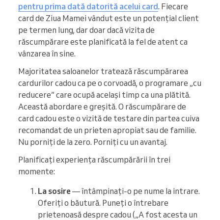
pentru prima dată datorită acelui card
. Fiecare
card de Ziua Mamei vândut este un potențial client
pe termen lung, dar doar dacă vizita de
răscumpărare este planificată la fel de atent ca
vânzarea în sine.
Majoritatea saloanelor tratează răscumpărarea
cardurilor cadou ca pe o corvoadă, o programare „cu
reducere” care ocupă același timp ca una plătită.
Această abordare e greșită. O răscumpărare de
card cadou este o vizită de testare din partea cuiva
recomandat de un prieten apropiat sau de familie.
Nu porniți de la zero. Porniți cu un avantaj.
Planificați experiența răscumpărării în trei
momente:
La sosire
— întâmpinați-o pe nume la intrare.
Oferiți o băutură. Puneți o întrebare
prietenoasă despre cadou („A fost acesta un