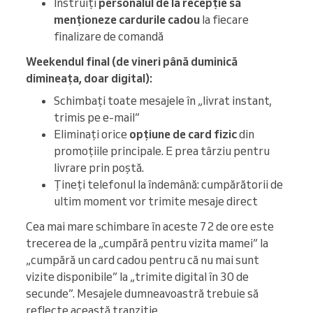
Instruiți
personalul de la recepție să
menționeze cardurile cadou
la fiecare
finalizare de comandă
Weekendul final (de vineri până duminică
dimineața, doar digital):
Schimbați toate mesajele în „livrat instant,
trimis pe e-mail”
Eliminați orice
opțiune de card fizic
din
promoțiile principale. E prea târziu pentru
livrare prin poștă.
Țineți telefonul la îndemână: cumpărătorii de
ultim moment vor trimite mesaje direct
Cea mai mare schimbare în aceste 72 de ore este
trecerea de la „cumpără pentru vizita mamei” la
„cumpără un card cadou pentru că nu mai sunt
vizite disponibile” la „trimite digital în 30 de
secunde”. Mesajele dumneavoastră trebuie să
reflecte această tranziție.