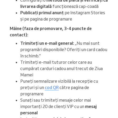
Configurați o
metodă de plată și verificați că
livrarea digitală
funcționează cap-coadă
Publicați primul anunț
pe Instagram Stories
și pe pagina de programare
Mâine (faza de promovare, 3-4 puncte de
contact):
Trimiteți un e-mail general:
„Nu mai sunt
programări disponibile? Oferiți un card cadou
în schimb.”
Trimiteți e-mail tuturor celor care au
cumpărat carduri cadou anul trecut de Ziua
Mamei
Puneți semnalizare vizibilă la recepție cu
prețuri și un
cod QR
către pagina de
programare
Sunați sau trimiteți mesaje celor mai
importanți 20 de clienți VIP cu un
mesaj
personal