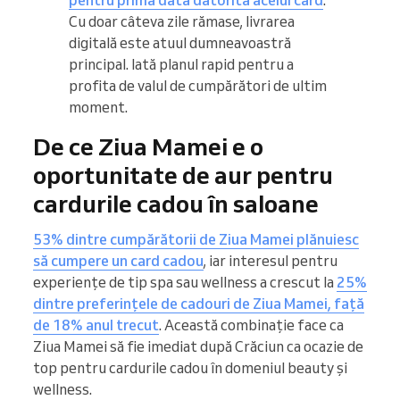
pentru prima dată datorită acelui card
.
Cu doar câteva zile rămase, livrarea
digitală este atuul dumneavoastră
principal. Iată planul rapid pentru a
profita de valul de cumpărători de ultim
moment.
De ce Ziua Mamei e o
oportunitate de aur pentru
cardurile cadou în saloane
53% dintre cumpărătorii de Ziua Mamei plănuiesc
să cumpere un card cadou
, iar interesul pentru
experiențe de tip spa sau wellness a crescut la
25%
dintre preferințele de cadouri de Ziua Mamei, față
de 18% anul trecut
. Această combinație face ca
Ziua Mamei să fie imediat după Crăciun ca ocazie de
top pentru cardurile cadou în domeniul beauty și
wellness.