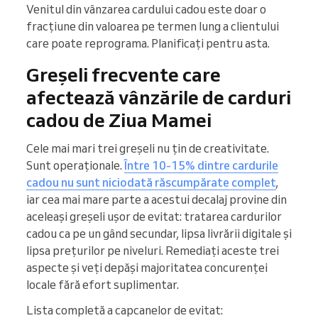
Venitul din vânzarea cardului cadou este doar o
fracțiune din valoarea pe termen lung a clientului
care poate reprograma. Planificați pentru asta.
Greșeli frecvente care
afectează vânzările de carduri
cadou de Ziua Mamei
Cele mai mari trei greșeli nu țin de creativitate.
Sunt operaționale.
Între 10-15% dintre cardurile
cadou nu sunt niciodată răscumpărate complet
,
iar cea mai mare parte a acestui decalaj provine din
aceleași greșeli ușor de evitat: tratarea cardurilor
cadou ca pe un gând secundar, lipsa livrării digitale și
lipsa prețurilor pe niveluri. Remediați aceste trei
aspecte și veți depăși majoritatea concurenței
locale fără efort suplimentar.
Lista completă a capcanelor de evitat: