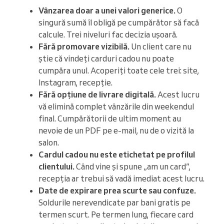
Vânzarea doar a unei valori generice.
O
singură sumă îl obligă pe cumpărător să facă
calcule. Trei niveluri fac decizia ușoară.
Fără promovare vizibilă.
Un client care nu
știe că vindeți carduri cadou nu poate
cumpăra unul. Acoperiți toate cele trei: site,
Instagram, recepție.
Fără opțiune de livrare digitală.
Acest lucru
vă elimină complet vânzările din weekendul
final. Cumpărătorii de ultim moment au
nevoie de un PDF pe e-mail, nu de o vizită la
salon.
Cardul cadou nu este etichetat pe profilul
clientului.
Când vine și spune „am un card”,
recepția ar trebui să vadă imediat acest lucru.
Date de expirare prea scurte sau confuze.
Soldurile nerevendicate par bani gratis pe
termen scurt. Pe termen lung, fiecare card