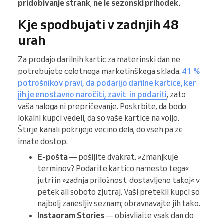
pridobivanje strank, ne le sezonski prihodek.
Kje spodbujati v zadnjih 48
urah
Za prodajo darilnih kartic za materinski dan ne
potrebujete celotnega marketinškega sklada.
41 %
potrošnikov pravi, da podarijo darilne kartice, ker
jih je enostavno naročiti, zaviti in podariti
, zato
vaša naloga ni prepričevanje. Poskrbite, da bodo
lokalni kupci vedeli, da so vaše kartice na voljo.
Štirje kanali pokrijejo večino dela, do vseh pa že
imate dostop.
E-pošta
— pošljite dvakrat. »Zmanjkuje
terminov? Podarite kartico namesto tega«
jutri in »zadnja priložnost, dostavljeno takoj« v
petek ali soboto zjutraj. Vaši pretekli kupci so
najbolj zanesljiv seznam; obravnavajte jih tako.
Instagram Stories
— objavljajte vsak dan do