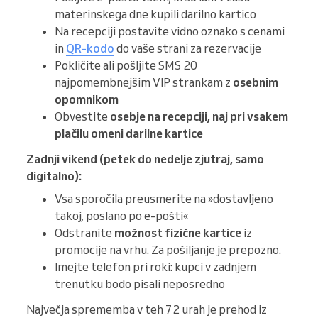
materinskega dne kupili darilno kartico
Na recepciji postavite vidno oznako s cenami
in
QR-kodo
do vaše strani za rezervacije
Pokličite ali pošljite SMS 20
najpomembnejšim VIP strankam z
osebnim
opomnikom
Obvestite
osebje na recepciji, naj
pri vsakem
plačilu omeni darilne kartice
Zadnji vikend (petek do nedelje zjutraj, samo
digitalno):
Vsa sporočila preusmerite na »dostavljeno
takoj, poslano po e-pošti«
Odstranite
možnost fizične kartice
iz
promocije na vrhu. Za pošiljanje je prepozno.
Imejte telefon pri roki: kupci v zadnjem
trenutku bodo pisali neposredno
Največja sprememba v teh 72 urah je prehod iz