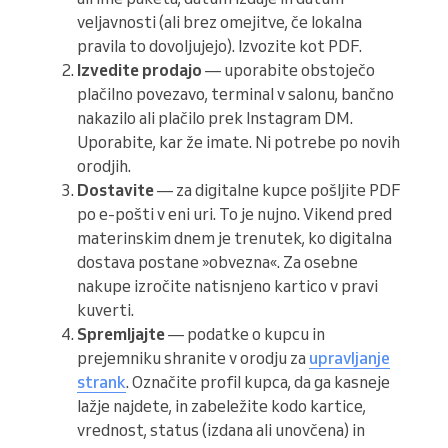
veljavnosti (ali brez omejitve, če lokalna
pravila to dovoljujejo). Izvozite kot PDF.
Izvedite prodajo
— uporabite obstoječo
plačilno povezavo, terminal v salonu, bančno
nakazilo ali plačilo prek Instagram DM.
Uporabite, kar že imate. Ni potrebe po novih
orodjih.
Dostavite
— za digitalne kupce pošljite PDF
po e-pošti v eni uri. To je nujno. Vikend pred
materinskim dnem je trenutek, ko digitalna
dostava postane »obvezna«. Za osebne
nakupe izročite natisnjeno kartico v pravi
kuverti.
Spremljajte
— podatke o kupcu in
prejemniku shranite v orodju za
upravljanje
strank
. Označite profil kupca, da ga kasneje
lažje najdete, in zabeležite kodo kartice,
vrednost, status (izdana ali unovčena) in