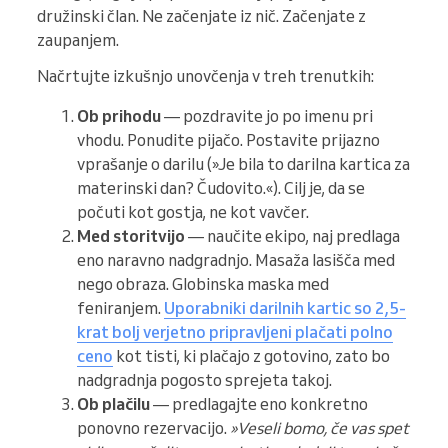
družinski član. Ne začenjate iz nič. Začenjate z
zaupanjem.
Načrtujte izkušnjo unovčenja v treh trenutkih:
Ob prihodu
— pozdravite jo po imenu pri
vhodu. Ponudite pijačo. Postavite prijazno
vprašanje o darilu (»Je bila to darilna kartica za
materinski dan? Čudovito.«). Cilj je, da se
počuti kot gostja, ne kot vavčer.
Med storitvijo
— naučite ekipo, naj predlaga
eno naravno nadgradnjo. Masaža lasišča med
nego obraza. Globinska maska med
feniranjem.
Uporabniki darilnih kartic so 2,5-
krat bolj verjetno pripravljeni plačati polno
ceno
kot tisti, ki plačajo z gotovino, zato bo
nadgradnja pogosto sprejeta takoj.
Ob plačilu
— predlagajte eno konkretno
ponovno rezervacijo.
»Veseli bomo, če vas spet