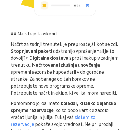
## Naj šteje ta vikend
Načrt za zadnji trenutek je preprostejši, kot se zdi.
Stopnjevani paketi
odstranijo vprašanje »ali je to
dovolj?«.
Digitalna dostava
sproži nakup v zadnjem
trenutku.
Načrtovana izkušnja unovčenja
spremeni sezonske kupce daril v dolgoročne
stranke. Za nobenega od teh korakov ne
potrebujete nove programske opreme.
Potrebujete načrt in ekipo, ki ve, kaj mora narediti.
Pomembno je, da imate
koledar, ki lahko dejansko
sprejme rezervacije
, ko se bodo kartice začele
vračati junija in julija. Tukaj vaš
sistem za
rezervacije
pokaže svojo vrednost. Ne pri prodaji