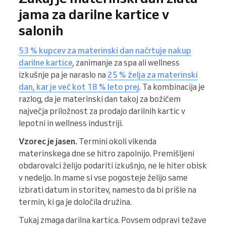
jama za darilne kartice v
salonih
53 % kupcev za materinski dan načrtuje nakup
darilne kartice
, zanimanje za spa ali wellness
izkušnje pa je naraslo na
25 % želja za materinski
dan, kar je več kot 18 % leto prej
. Ta kombinacija je
razlog, da je materinski dan takoj za božičem
največja priložnost za prodajo darilnih kartic v
lepotni in wellness industriji.
Vzorec je jasen.
Termini okoli vikenda
materinskega dne se hitro zapolnijo. Premišljeni
obdarovalci želijo podariti izkušnjo, ne le hiter obisk
v nedeljo. In mame si vse pogosteje želijo same
izbrati datum in storitev, namesto da bi prišle na
termin, ki ga je določila družina.
Tukaj zmaga darilna kartica. Povsem odpravi težave