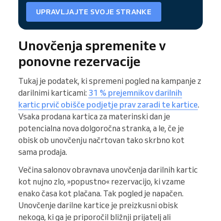
UPRAVLJAJTE SVOJE STRANKE
Unovčenja spremenite v
ponovne rezervacije
Tukaj je podatek, ki spremeni pogled na kampanje z
darilnimi karticami:
31 % prejemnikov darilnih
kartic prvič obišče podjetje prav zaradi te kartice
.
Vsaka prodana kartica za materinski dan je
potencialna nova dolgoročna stranka, a le, če je
obisk ob unovčenju načrtovan tako skrbno kot
sama prodaja.
Večina salonov obravnava unovčenja darilnih kartic
kot nujno zlo, »popustno« rezervacijo, ki vzame
enako časa kot plačana. Tak pogled je napačen.
Unovčenje darilne kartice je preizkusni obisk
nekoga, ki ga je priporočil bližnji prijatelj ali