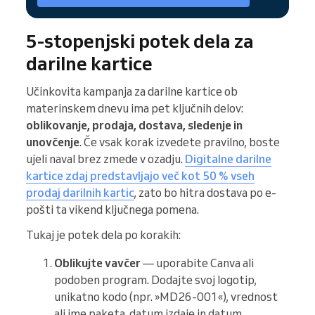
5-stopenjski potek dela za
darilne kartice
Učinkovita kampanja za darilne kartice ob
materinskem dnevu ima pet ključnih delov:
oblikovanje, prodaja, dostava, sledenje in
unovčenje
. Če vsak korak izvedete pravilno, boste
ujeli naval brez zmede v ozadju.
Digitalne darilne
kartice zdaj predstavljajo več kot 50 % vseh
prodaj darilnih kartic
, zato bo hitra dostava po e-
pošti ta vikend ključnega pomena.
Tukaj je potek dela po korakih:
Oblikujte vavčer
— uporabite Canva ali
podoben program. Dodajte svoj logotip,
unikatno kodo (npr. »MD26-001«), vrednost
ali ime paketa, datum izdaje in datum