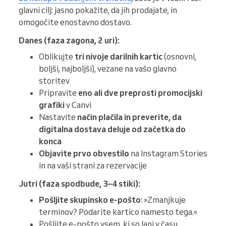
glavni cilj: jasno pokažite, da jih prodajate, in
omogočite enostavno dostavo.
Danes (faza zagona, 2 uri):
Oblikujte
tri nivoje darilnih kartic
(osnovni,
boljši, najboljši), vezane na vašo glavno
storitev
Pripravite
eno ali dve preprosti promocijski
grafiki
v Canvi
Nastavite
način plačila in preverite, da
digitalna dostava deluje od začetka do
konca
Objavite prvo obvestilo
na Instagram Stories
in na vaši strani za rezervacije
Jutri (faza spodbude, 3–4 stiki):
Pošljite skupinsko e-pošto
: »Zmanjkuje
terminov? Podarite kartico namesto tega.«
Pošljite e-pošto vsem, ki so lani v času