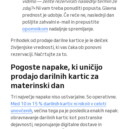
vidimo — želite rezervirati naslednji termin že
zdaj?«
Ni vam treba ponuditi popusta. Glavna
prednost je udobje. Če reče ne, naslednji dan
pošljite zahvalni e-mail in prepustite
opomnikom
nadaljnje spremljanje.
Prihodek od prodaje darilne kartice je le delček
življenjske vrednosti, ki vas čaka ob ponovni
rezervaciji. Načrtujte za to.
Pogoste napake, ki uničijo
prodajo darilnih kartic za
materinski dan
Tri največje napake niso ustvarjalne. So operativne.
Med 10 in 15 % darilnih kartic ni nikoli v celoti
unovčenih
, večina tega pa je posledica enakih napak:
obravnavanje darilnih kartic kot postranske
dejavnosti, neponujanje digitalne dostave in