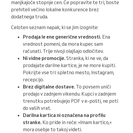
manjkajoče stopnje cen. Če popravite te tri, boste
prehiteli večino lokalne konkurence brez
dodatnega truda.
Celoten seznam napak, ki se jim izognite:
Prodaja le ene generične vrednosti.
Ena
vrednost pomeni, da mora kupec sam
računati. Trije nivoji olajšajo odločitev.
Ni vidne promocije.
Stranka, ki ne ve, da
prodajate darilne kartice, je ne more kupiti.
Pokrijte vse tri: spletno mesto, Instagram,
recepcijo.
Brez digitalne dostave.
To povsem uniči
prodajo v zadnjem vikendu. Kupci v zadnjem
trenutku potrebujejo PDF v e-pošti, ne poti
do vaših vrat.
Darilna kartica ni označena na profilu
stranke.
Ko pride in reče: »Imam kartico,«
mora osebje to takoj videti.