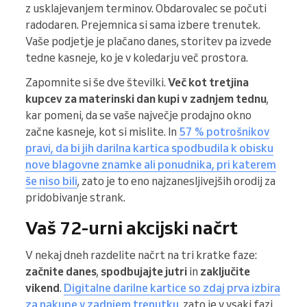
z usklajevanjem terminov. Obdarovalec se počuti
radodaren. Prejemnica si sama izbere trenutek.
Vaše podjetje je plačano danes, storitev pa izvede
tedne kasneje, ko je v koledarju več prostora.
Zapomnite si še dve številki.
Več kot tretjina
kupcev za materinski dan kupi v zadnjem tednu
,
kar pomeni, da se vaše največje prodajno okno
začne kasneje, kot si mislite. In
57 % potrošnikov
pravi, da bi jih darilna kartica spodbudila k obisku
nove blagovne znamke ali ponudnika, pri katerem
še niso bili
, zato je to eno najzanesljivejših orodij za
pridobivanje strank.
Vaš 72-urni akcijski načrt
V nekaj dneh razdelite načrt na tri kratke faze:
začnite danes
,
spodbujajte jutri
in
zaključite
vikend
.
Digitalne darilne kartice so zdaj prva izbira
za nakupe v zadnjem trenutku
, zato je v vsaki fazi