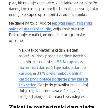
plan, hitre ideje za pakete, ki jih lahko pripravite že
danes, konkretni promocijski kanali in nasveti, kako
nedeljske kupce spremeniti v redne stranke.
Ne glede na to, ali vodite
lepotni salon
,
frizerski
salon
ali
masažni studio
, velja enak pristop.
Potrebujete načrt, ne dodatne programske
opreme.
Na kratko:
Materinski dan je eden
največjih vrhov prodaje darilnih kartic v
salonih in spa centrih.
53 % kupcev za
materinski dan načrtuje nakup darilne
kartice
, in
31 % prejemnikov darilnih
kartic prvič obišče podjetje prav zaradi
te kartice
. Ker je do praznika le še nekaj
dni, je digitalna dostava vaše največje
orožje. Tukaj je hiter načrt za zadnji val.
Zakaj je materinski dan zlata