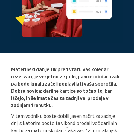
Materinski dan je tik pred vrati. Vaš koledar
rezervacij je verjetno že poln, panični obdarovalci
pa bodo kmalu začeli poplavljati vaša sporočila.
Dobra novica: darilne kartice so točno to, kar
iščejo, in še imate čas za zadnji val prodaje v
zadnjem trenutku.
V tem vodniku boste dobili jasen načrt za zadnje
dni, s katerim boste ta vikend prodali več darilnih
kartic za materinski dan. Čaka vas 72-urni akcijski