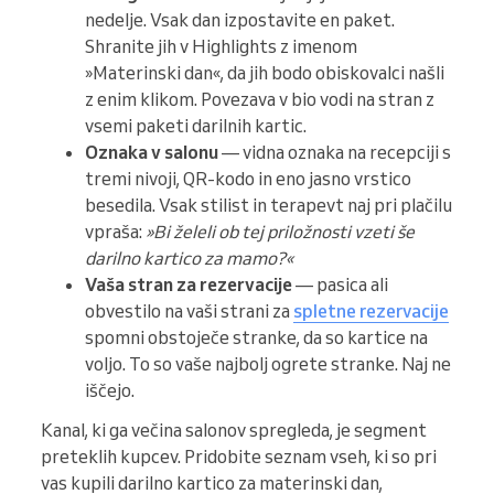
nedelje. Vsak dan izpostavite en paket.
Shranite jih v Highlights z imenom
»Materinski dan«, da jih bodo obiskovalci našli
z enim klikom. Povezava v bio vodi na stran z
vsemi paketi darilnih kartic.
Oznaka v salonu
— vidna oznaka na recepciji s
tremi nivoji, QR-kodo in eno jasno vrstico
besedila. Vsak stilist in terapevt naj pri plačilu
vpraša:
»Bi želeli ob tej priložnosti vzeti še
darilno kartico za mamo?«
Vaša stran za rezervacije
— pasica ali
obvestilo na vaši strani za
spletne rezervacije
spomni obstoječe stranke, da so kartice na
voljo. To so vaše najbolj ogrete stranke. Naj ne
iščejo.
Kanal, ki ga večina salonov spregleda, je segment
preteklih kupcev. Pridobite seznam vseh, ki so pri
vas kupili darilno kartico za materinski dan,