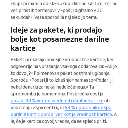
»kupi za mamin obisk« v »kupi darilno kartico, ker ni
več prostih terminov« v »pošlji digitalno v 30
sekundah«. Vaša sporočila naj sledijo temu.
Ideje za pakete, ki prodajo
bolje kot posamezne darilne
kartice
Paketi prekašajo običajne vrednostne kartice, ker
odgovorijo na vprašanje vsakega obdarovalca: »Ali je
to dovolj?« Poimenovan paket odstrani ugibanja.
Sporoča: »Podari ji to izkušnjo« namesto »Podari ji
nekaj denarja za nekaj nedoločenega.« Ta
sprememba je pomembna. Povprečna gostja
porabi 30 % več od vrednosti darilne kartice
ob
unovčenju v spa centru, in
68 % uporabnikov spa
darilnih kartic porabi več kot je vrednost kartice
. A
le, če je kartica dovolj vredna, da se splača priti.