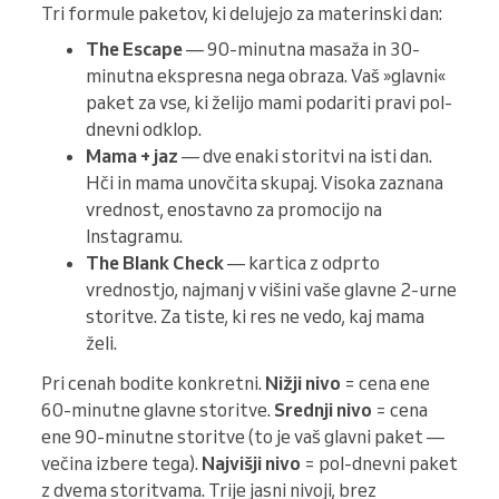
Tri formule paketov, ki delujejo za materinski dan:
The Escape
— 90-minutna masaža in 30-
minutna ekspresna nega obraza. Vaš »glavni«
paket za vse, ki želijo mami podariti pravi pol-
dnevni odklop.
Mama + jaz
— dve enaki storitvi na isti dan.
Hči in mama unovčita skupaj. Visoka zaznana
vrednost, enostavno za promocijo na
Instagramu.
The Blank Check
— kartica z odprto
vrednostjo, najmanj v višini vaše glavne 2-urne
storitve. Za tiste, ki res ne vedo, kaj mama
želi.
Pri cenah bodite konkretni.
Nižji nivo
= cena ene
60-minutne glavne storitve.
Srednji nivo
= cena
ene 90-minutne storitve (to je vaš glavni paket —
večina izbere tega).
Najvišji nivo
= pol-dnevni paket
z dvema storitvama. Trije jasni nivoji, brez