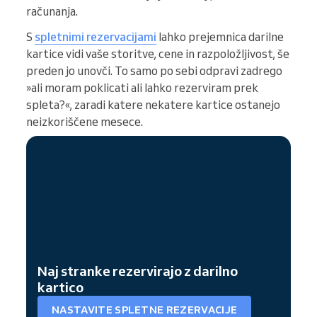
računanja.
S
spletnimi rezervacijami
lahko prejemnica darilne
kartice vidi vaše storitve, cene in razpoložljivost, še
preden jo unovči. To samo po sebi odpravi zadrego
»ali moram poklicati ali lahko rezerviram prek
spleta?«, zaradi katere nekatere kartice ostanejo
neizkoriščene mesece.
Naj stranke rezervirajo z darilno
kartico
NASTAVITE SPLETNE REZERVACIJE