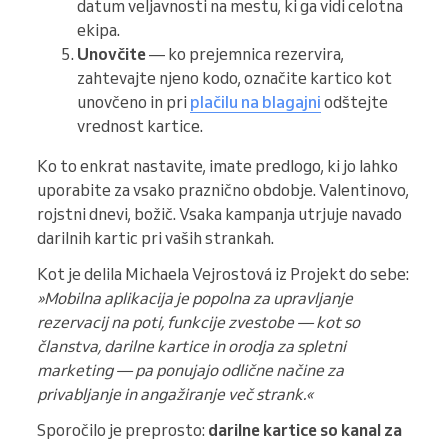
datum veljavnosti na mestu, ki ga vidi celotna
ekipa.
Unovčite
— ko prejemnica rezervira,
zahtevajte njeno kodo, označite kartico kot
unovčeno in pri
plačilu na blagajni
odštejte
vrednost kartice.
Ko to enkrat nastavite, imate predlogo, ki jo lahko
uporabite za vsako praznično obdobje. Valentinovo,
rojstni dnevi, božič. Vsaka kampanja utrjuje navado
darilnih kartic pri vaših strankah.
Kot je delila Michaela Vejrostová iz Projekt do sebe:
»Mobilna aplikacija je popolna za upravljanje
rezervacij na poti, funkcije zvestobe — kot so
članstva, darilne kartice in orodja za spletni
marketing — pa ponujajo odlične načine za
privabljanje in angažiranje več strank.«
Sporočilo je preprosto:
darilne kartice so kanal za