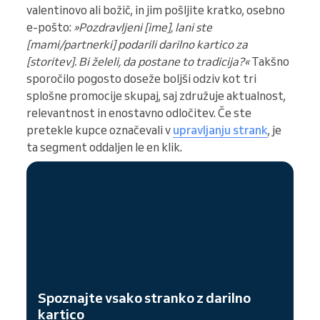
valentinovo ali božič, in jim pošljite kratko, osebno
e-pošto:
»Pozdravljeni [ime], lani ste
[mami/partnerki] podarili darilno kartico za
[storitev]. Bi želeli, da postane to tradicija?«
Takšno
sporočilo pogosto doseže boljši odziv kot tri
splošne promocije skupaj, saj združuje aktualnost,
relevantnost in enostavno odločitev. Če ste
pretekle kupce označevali v
upravljanju strank
, je
ta segment oddaljen le en klik.
Spoznajte vsako stranko z darilno
kartico