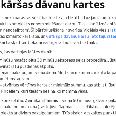
nkāršas dāvanu kartes
 nekā parastas vērtības kartes, jo tie atbild uz jautājumu, ka
aukts komplekts noņem minēšanas darbu. Tas saka: "Uzdāvini šo
 nenoteiktam". Šī pārfokusēšana ir svarīga. Vidējais viesis
iz
 kad izmanto karti spa, un
68% spa dāvanu karšu lietotāju iztēr
ja karte šķiet pietiekami vērtīga, lai būtu vērts atnākt.
, kas darbojas Mātes dienā:
inūšu masāža plus 30 minūšu ekspress sejas procedūra. Jūsu 
vināt īstu pusdienas atpūtu.
vienādi pakalpojumi vienā dienā. Meita un mamma izmanto kop
klamēt Instagram.
 atvērtas vērtības karte ar minimālo summu, kas atbilst jūsu
 Pircējiem, kuri tiešām nezina, ko mamma vēlas.
t konkrētību.
Zemākais līmenis
= viena 60 minūšu galvenā pak
 pakalpojuma cena (tas ir jūsu flagmanis — lielākā daļa pircēju
lekts ar diviem pakalpojumiem. Trīs skaidri atskaites punkt