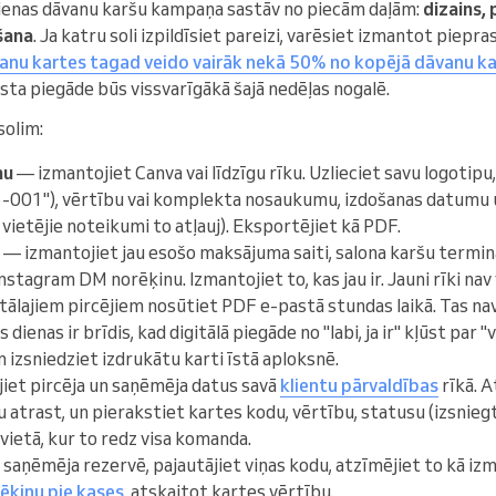
ienas dāvanu karšu kampaņa sastāv no piecām daļām:
dizains,
šana
. Ja katru soli izpildīsiet pareizi, varēsiet izmantot piepra
vanu kartes tagad veido vairāk nekā 50% no kopējā dāvanu k
asta piegāde būs vissvarīgākā šajā nedēļas nogalē.
solim:
nu
— izmantojiet Canva vai līdzīgu rīku. Uzlieciet savu logotipu
001"), vērtību vai komplekta nosaukumu, izdošanas datumu
a vietējie noteikumi to atļauj). Eksportējiet kā PDF.
— izmantojiet jau esošo maksājuma saiti, salona karšu terminā
nstagram DM norēķinu. Izmantojiet to, kas jau ir. Jauni rīki nav 
tālajiem pircējiem nosūtiet PDF e-pastā stundas laikā. Tas n
ienas ir brīdis, kad digitālā piegāde no "labi, ja ir" kļūst par "
 izsniedziet izdrukātu karti īstā aploksnē.
iet pircēja un saņēmēja datus savā
klientu pārvaldības
rīkā. A
ņu atrast, un pierakstiet kartes kodu, vērtību, statusu (izsnieg
ietā, kur to redz visa komanda.
saņēmēja rezervē, pajautājiet viņas kodu, atzīmējiet to kā iz
ēķinu pie kases
, atskaitot kartes vērtību.