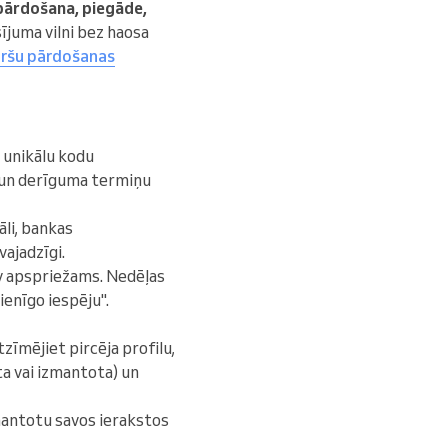
 pārdošana, piegāde,
sījuma vilni bez haosa
aršu pārdošanas
, unikālu kodu
 un derīguma termiņu
li, bankas
vajadzīgi.
av apspriežams. Nedēļas
vienīgo iespēju".
tzīmējiet pircēja profilu,
ta vai izmantota) un
mantotu savos ierakstos