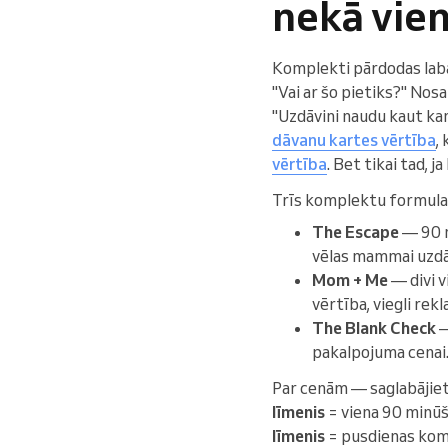
nekā vie
Komplekti pārdodas labāk
"Vai ar šo pietiks?" Nos
"Uzdāvini naudu kaut kam
dāvanu kartes vērtība
,
vērtība
. Bet tikai tad, 
Trīs komplektu formulas
The Escape
— 90 m
vēlas mammai uzdā
Mom + Me
— divi 
vērtība, viegli re
The Blank Check
—
pakalpojuma cenai.
Par cenām — saglabājie
līmenis
= viena 90 minūšu
līmenis
= pusdienas komp