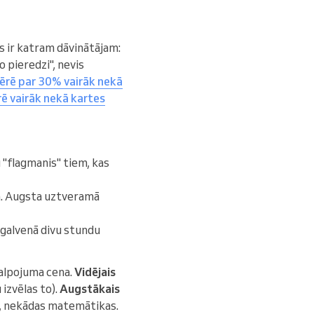
s ir katram dāvinātājam:
 pieredzi", nevis
tērē par 30% vairāk nekā
ē vairāk nekā kartes
"flagmanis" tiem, kas
ā. Augsta uztveramā
 galvenā divu stundu
alpojuma cena.
Vidējais
 izvēlas to).
Augstākais
i, nekādas matemātikas.