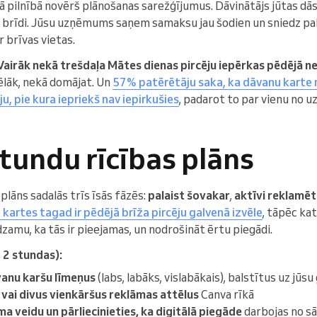
ā pilnībā novērš plānošanas sarežģījumus. Dāvinātājs jūtas dā
 brīdi. Jūsu uzņēmums saņem samaksu jau šodien un sniedz pa
r brīvas vietas.
Vairāk nekā trešdaļa Mātes dienas pircēju iepērkas pēdējā n
ēlāk, nekā domājat. Un
57% patērētāju saka, ka dāvanu karte
u, pie kura iepriekš nav iepirkušies
, padarot to par vienu no 
tundu rīcības plāns
 plāns sadalās trīs īsās fāzēs:
palaist šovakar
,
aktīvi reklamēt
kartes tagad ir pēdējā brīža pircēju galvenā izvēle
, tāpēc ka
dzamu, ka tās ir pieejamas, un nodrošināt ērtu piegādi.
 2 stundas):
vanu karšu līmeņus
(labs, labāks, vislabākais), balstītus uz jū
 vai divus vienkāršus reklāmas attēlus
Canva rīkā
 veidu un pārliecinieties, ka digitālā piegāde
darbojas no s