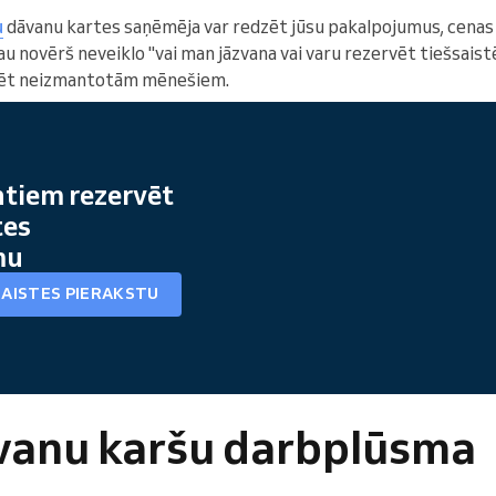
u
dāvanu kartes saņēmēja var redzēt jūsu pakalpojumus, cenas
au novērš neveiklo "vai man jāzvana vai varu rezervēt tiešsaistē
vēt neizmantotām mēnešiem.
ntiem rezervēt
tes
mu
SAISTES PIERAKSTU
āvanu karšu darbplūsma