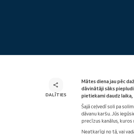
Tiešsaistes pieraksts
Omnichannel rezervēšanas
risinājums
Mātes diena jau pēc daž
dāvinātāji sāks piepludin
DALĪTIES
pietiekami daudz laika,
Šajā ceļvedī soli pa sol
dāvanu karšu. Jūs iegūsi
precīzus kanālus, kuros 
Neatkarīgi no tā, vai va