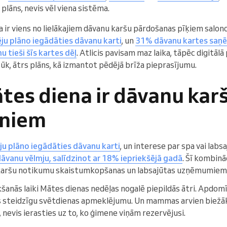
 plāns, nevis vēl viena sistēma.
 ir viens no lielākajiem dāvanu karšu pārdošanas pīķiem salon
ju plāno iegādāties dāvanu karti
, un
31% dāvanu kartes saņēm
tieši šīs kartes dēļ
. Atlicis pavisam maz laika, tāpēc digitālā
Lūk, ātrs plāns, kā izmantot pēdējā brīža pieprasījumu.
es diena ir dāvanu karš
oniem
u plāno iegādāties dāvanu karti
, un interese par spa vai labs
vanu vēlmju, salīdzinot ar 18% iepriekšējā gadā
. Šī kombinā
u karšu notikumu skaistumkopšanas un labsajūtas uzņēmumiem
šanās laiki Mātes dienas nedēļas nogalē piepildās ātri. Apdomī
is steidzīgu svētdienas apmeklējumu. Un mammas arvien biežāk
evis ierasties uz to, ko ģimene viņām rezervējusi.