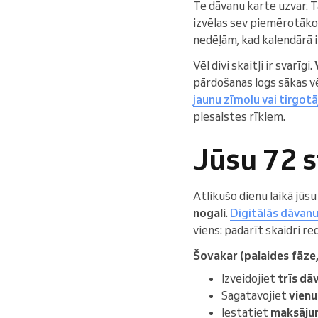
Te dāvanu karte uzvar. T
izvēlas sev piemērotāko
nedēļām, kad kalendārā i
Vēl divi skaitļi ir svarīgi.
pārdošanas logs sākas v
jaunu zīmolu vai tirgotāj
piesaistes rīkiem.
Jūsu 72 s
Atlikušo dienu laikā jūsu
nogali
.
Digitālās dāvanu 
viens: padarīt skaidri re
Šovakar (palaides fāze,
Izveidojiet
trīs dā
Sagatavojiet
vienu
Iestatiet
maksājuma