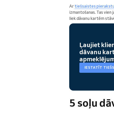
Ar
tiešsaistes pierakst
izmantošanas. Tas vien j
liek dāvanu kartēm stā
Ļaujiet klie
dāvanu kar
apmeklēju
IESTATĪT TIEŠ
5 soļu d