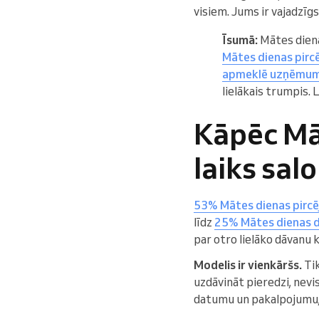
visiem. Jums ir vajadzīgs
Īsumā:
Mātes diena
Mātes dienas pircē
apmeklē uzņēmumu 
lielākais trumpis. 
Kāpēc Māt
laiks sal
53% Mātes dienas pircēj
līdz
25% Mātes dienas dā
par otro lielāko dāvan
Modelis ir vienkāršs.
Tik
uzdāvināt pieredzi, nev
datumu un pakalpojumu, n