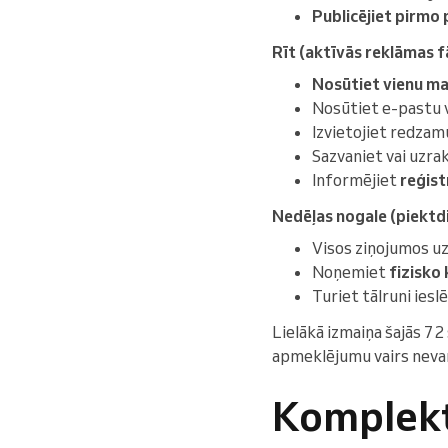
Publicējiet pirmo
Rīt (aktīvās reklāmas fā
Nosūtiet vienu m
Nosūtiet e-pastu v
Izvietojiet redzam
Sazvaniet vai uzra
Informējiet
reģist
Nedēļas nogale (piektdie
Visos ziņojumos uz
Noņemiet
fizisko 
Turiet tālruni iesl
Lielākā izmaiņa šajās 7
apmeklējumu vairs nevar 
Komplekt