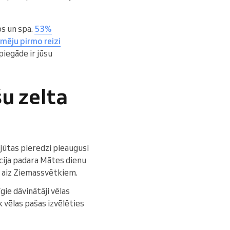
os un spa.
53%
ēju pirmo reizi
 piegāde ir jūsu
u zelta
ajūtas pieredzi pieaugusi
cija padara Mātes dienu
 aiz Ziemassvētkiem.
gie dāvinātāji vēlas
 vēlas pašas izvēlēties