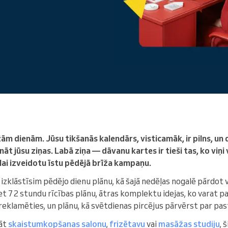
Enterprise
Jūs vadāt lielu organizāciju
ām dienām. Jūsu tikšanās kalendārs, visticamāk, ir pilns, un
āt jūsu ziņas. Labā ziņa — dāvanu kartes ir tieši tas, ko viņi v
 lai izveidotu īstu pēdējā brīža kampaņu.
im izklāstīsim pēdējo dienu plānu, kā šajā nedēļas nogalē pārdot
et 72 stundu rīcības plānu, ātras komplektu idejas, ko varat pal
reklamēties, un plānu, kā svētdienas pircējus pārvērst par pa
dāt
skaistumkopšanas salonu
,
frizētavu
vai
masāžas studiju
, 