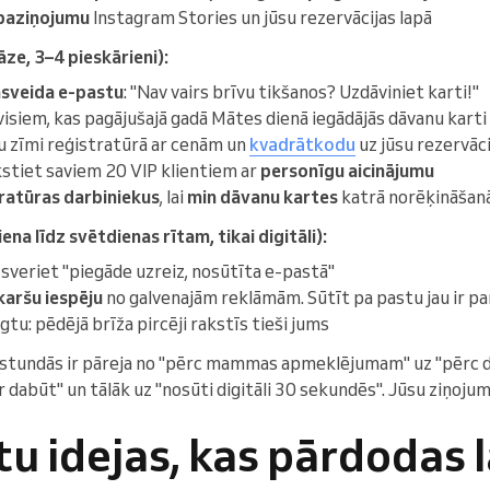
 paziņojumu
Instagram Stories un jūsu rezervācijas lapā
ze, 3–4 pieskārieni):
asveida e-pastu
: "Nav vairs brīvu tikšanos? Uzdāviniet karti!"
isiem, kas pagājušajā gadā Mātes dienā iegādājās dāvanu karti
u zīmi reģistratūrā ar cenām un
kvadrātkodu
uz jūsu rezervāci
kstiet saviem 20 VIP klientiem ar
personīgu aicinājumu
ratūras darbiniekus
, lai
min dāvanu kartes
katrā norēķināšanā
na līdz svētdienas rītam, tikai digitāli):
sveriet "piegāde uzreiz, nosūtīta e-pastā"
karšu iespēju
no galvenajām reklāmām. Sūtīt pa pastu jau ir par
ēgtu: pēdējā brīža pircēji rakstīs tieši jums
2 stundās ir pāreja no "pērc mammas apmeklējumam" uz "pērc dā
dabūt" un tālāk uz "nosūti digitāli 30 sekundēs". Jūsu ziņojum
u idejas, kas pārdodas 