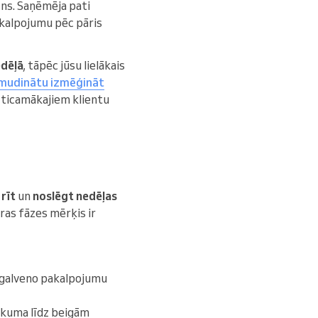
sns. Saņēmēja pati
kalpojumu pēc pāris
edēļā
, tāpēc jūsu lielākais
 mudinātu izmēģināt
uzticamākajiem klientu
 rīt
un
noslēgt nedēļas
tras fāzes mērķis ir
su galveno pakalpojumu
ākuma līdz beigām