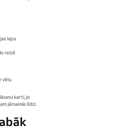
jas lapu
s reizē
 vēlu.
vanu karti, jo
am jāmainās līdzi.
labāk