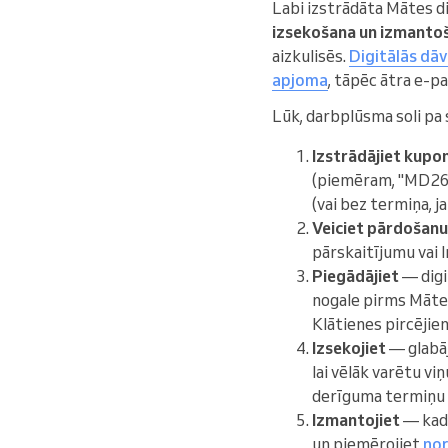
Labi izstrādāta Mātes d
izsekošana un izmanto
aizkulisēs.
Digitālās dā
apjoma
, tāpēc ātra e-p
Lūk, darbplūsma soli pa 
Izstrādājiet kupo
(piemēram, "MD26-
(vai bez termiņa, j
Veiciet pārdošanu
pārskaitījumu vai I
Piegādājiet
— digi
nogale pirms Mātes d
Klātienes pircējiem
Izsekojiet
— glabāj
lai vēlāk varētu vi
derīguma termiņu v
Izmantojiet
— kad 
un piemērojiet
nor