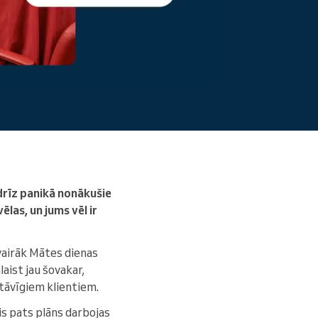
Lasīt vairāk
 drīz panikā nonākušie
ēlas, un jums vēl ir
 vairāk Mātes dienas
aist jau šovakar,
stāvīgiem klientiem.
šis pats plāns darbojas