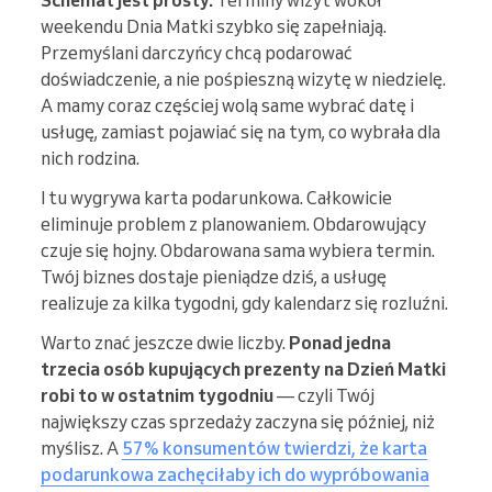
Schemat jest prosty.
Terminy wizyt wokół
weekendu Dnia Matki szybko się zapełniają.
Przemyślani darczyńcy chcą podarować
doświadczenie, a nie pośpieszną wizytę w niedzielę.
A mamy coraz częściej wolą same wybrać datę i
usługę, zamiast pojawiać się na tym, co wybrała dla
nich rodzina.
I tu wygrywa karta podarunkowa. Całkowicie
eliminuje problem z planowaniem. Obdarowujący
czuje się hojny. Obdarowana sama wybiera termin.
Twój biznes dostaje pieniądze dziś, a usługę
realizuje za kilka tygodni, gdy kalendarz się rozluźni.
Warto znać jeszcze dwie liczby.
Ponad jedna
trzecia osób kupujących prezenty na Dzień Matki
robi to w ostatnim tygodniu
— czyli Twój
największy czas sprzedaży zaczyna się później, niż
myślisz. A
57% konsumentów twierdzi, że karta
podarunkowa zachęciłaby ich do wypróbowania