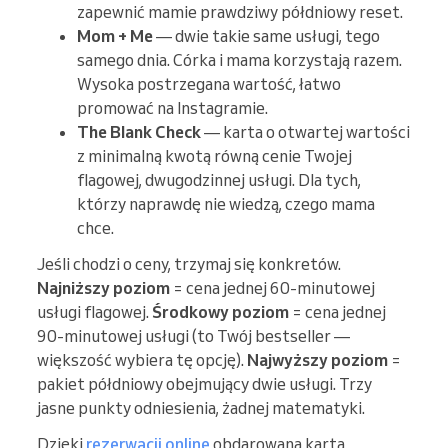
zapewnić mamie prawdziwy półdniowy reset.
Mom + Me
— dwie takie same usługi, tego
samego dnia. Córka i mama korzystają razem.
Wysoka postrzegana wartość, łatwo
promować na Instagramie.
The Blank Check
— karta o otwartej wartości
z minimalną kwotą równą cenie Twojej
flagowej, dwugodzinnej usługi. Dla tych,
którzy naprawdę nie wiedzą, czego mama
chce.
Jeśli chodzi o ceny, trzymaj się konkretów.
Najniższy poziom
= cena jednej 60-minutowej
usługi flagowej.
Środkowy poziom
= cena jednej
90-minutowej usługi (to Twój bestseller —
większość wybiera tę opcję).
Najwyższy poziom
=
pakiet półdniowy obejmujący dwie usługi. Trzy
jasne punkty odniesienia, żadnej matematyki.
Dzięki
rezerwacji online
obdarowana kartą