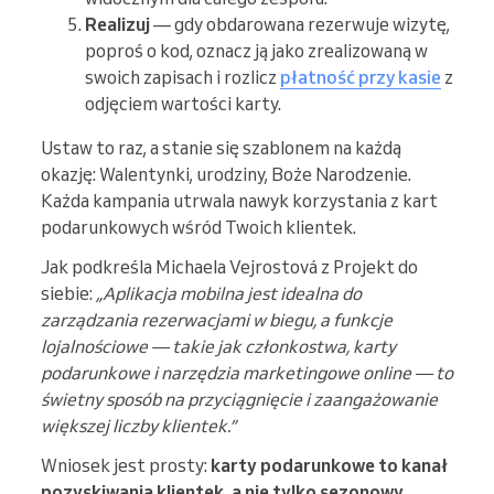
Realizuj
— gdy obdarowana rezerwuje wizytę,
poproś o kod, oznacz ją jako zrealizowaną w
swoich zapisach i rozlicz
płatność przy kasie
z
odjęciem wartości karty.
Ustaw to raz, a stanie się szablonem na każdą
okazję: Walentynki, urodziny, Boże Narodzenie.
Każda kampania utrwala nawyk korzystania z kart
podarunkowych wśród Twoich klientek.
Jak podkreśla Michaela Vejrostová z Projekt do
siebie:
„Aplikacja mobilna jest idealna do
zarządzania rezerwacjami w biegu, a funkcje
lojalnościowe — takie jak członkostwa, karty
podarunkowe i narzędzia marketingowe online — to
świetny sposób na przyciągnięcie i zaangażowanie
większej liczby klientek.”
Wniosek jest prosty:
karty podarunkowe to kanał
pozyskiwania klientek, a nie tylko sezonowy