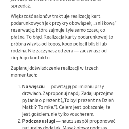
sprzedaż.
Większość salonów traktuje realizację kart
podarunkowych jak przykry obowiązek, „zniżkową”
rezerwację, która zajmuje tyle samo czasu, co
płatna. To błąd. Realizacja karty podarunkowej to
próbna wizyta od kogoś, kogo polecił bliski lub
rodzina. Nie zaczynasz od zera — zaczynasz od
ciepłego kontaktu.
Zaplanuj doświadczenie realizacji w trzech
momentach:
Na wejściu
— powitaj ją po imieniu przy
drzwiach. Zaproponuj napój. Zadaj uprzejme
pytanie o prezent („To był prezent na Dzień
Matki? To miłe.”). Celem jest pokazanie, że
jest gościem, nie tylko voucherem.
Podczas usługi
— naucz zespół proponować
naturalny dodatek. Masaż głowy podczas