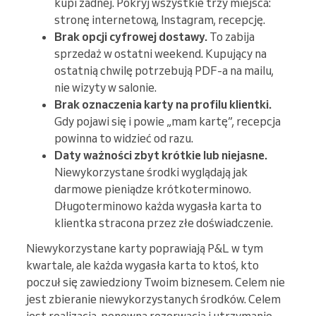
kupi żadnej. Pokryj wszystkie trzy miejsca:
stronę internetową, Instagram, recepcję.
Brak opcji cyfrowej dostawy.
To zabija
sprzedaż w ostatni weekend. Kupujący na
ostatnią chwilę potrzebują PDF-a na mailu,
nie wizyty w salonie.
Brak oznaczenia karty na profilu klientki.
Gdy pojawi się i powie „mam kartę”, recepcja
powinna to widzieć od razu.
Daty ważności zbyt krótkie lub niejasne.
Niewykorzystane środki wyglądają jak
darmowe pieniądze krótkoterminowo.
Długoterminowo każda wygasła karta to
klientka stracona przez złe doświadczenie.
Niewykorzystane karty poprawiają P&L w tym
kwartale, ale każda wygasła karta to ktoś, kto
poczuł się zawiedziony Twoim biznesem. Celem nie
jest zbieranie niewykorzystanych środków. Celem