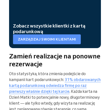
Zobacz wszystkie klientki z kartą
podarunkową
ZARZĄDZAJ SWOIMI KLIENTAMI
Zamień realizacje na ponowne
rezerwacje
Oto statystyka, która zmienia podejście do
kampanii kart podarunkowych:
31% obdarowanych
kartą podarunkową odwiedza firmę po raz
pierwszy właśnie dzięki tej karcie
. Każda karta na
Dzień Matki to potencjalnie nowy, długoterminowy
klient — ale tylko wtedy, gdy wizyta na realizację
jest zaplanowana równie starannie, co sama