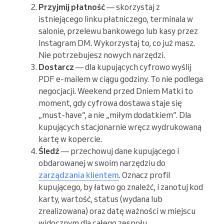
Przyjmij płatność
— skorzystaj z
istniejącego linku płatniczego, terminala w
salonie, przelewu bankowego lub kasy przez
Instagram DM. Wykorzystaj to, co już masz.
Nie potrzebujesz nowych narzędzi.
Dostarcz
— dla kupujących cyfrowo wyślij
PDF e-mailem w ciągu godziny. To nie podlega
negocjacji. Weekend przed Dniem Matki to
moment, gdy cyfrowa dostawa staje się
„must-have”, a nie „miłym dodatkiem”. Dla
kupujących stacjonarnie wręcz wydrukowaną
kartę w kopercie.
Śledź
— przechowuj dane kupującego i
obdarowanej w swoim narzędziu do
zarządzania klientem
. Oznacz profil
kupującego, by łatwo go znaleźć, i zanotuj kod
karty, wartość, status (wydana lub
zrealizowana) oraz datę ważności w miejscu
widocznym dla całego zespołu.