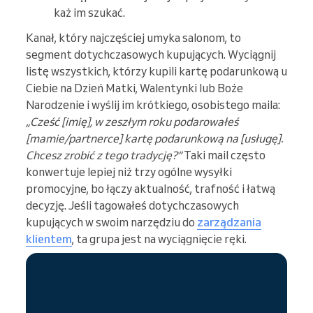
każ im szukać.
Kanał, który najczęściej umyka salonom, to
segment dotychczasowych kupujących. Wyciągnij
listę wszystkich, którzy kupili kartę podarunkową u
Ciebie na Dzień Matki, Walentynki lub Boże
Narodzenie i wyślij im krótkiego, osobistego maila:
„Cześć [imię], w zeszłym roku podarowałeś
[mamie/partnerce] kartę podarunkową na [usługę].
Chcesz zrobić z tego tradycję?”
Taki mail często
konwertuje lepiej niż trzy ogólne wysyłki
promocyjne, bo łączy aktualność, trafność i łatwą
decyzję. Jeśli tagowałeś dotychczasowych
kupujących w swoim narzędziu do
zarządzania
klientem
, ta grupa jest na wyciągnięcie ręki.