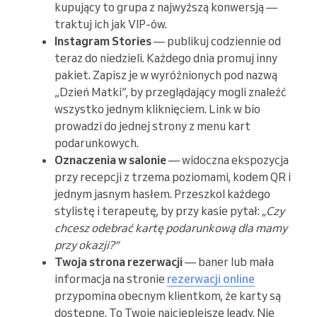
kupujący to grupa z najwyższą konwersją —
traktuj ich jak VIP-ów.
Instagram Stories
— publikuj codziennie od
teraz do niedzieli. Każdego dnia promuj inny
pakiet. Zapisz je w wyróżnionych pod nazwą
„Dzień Matki”, by przeglądający mogli znaleźć
wszystko jednym kliknięciem. Link w bio
prowadzi do jednej strony z menu kart
podarunkowych.
Oznaczenia w salonie
— widoczna ekspozycja
przy recepcji z trzema poziomami, kodem QR i
jednym jasnym hasłem. Przeszkol każdego
stylistę i terapeutę, by przy kasie pytał:
„Czy
chcesz odebrać kartę podarunkową dla mamy
przy okazji?”
Twoja strona rezerwacji
— baner lub mała
informacja na stronie
rezerwacji online
przypomina obecnym klientkom, że karty są
dostępne. To Twoje najcieplejsze leady. Nie