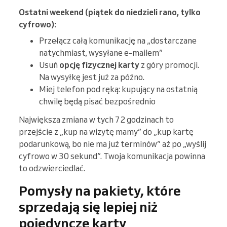
Ostatni weekend (piątek do niedzieli rano, tylko
cyfrowo):
Przełącz całą komunikację na „dostarczane
natychmiast, wysyłane e-mailem”
Usuń
opcję fizycznej karty
z góry promocji.
Na wysyłkę jest już za późno.
Miej telefon pod ręką: kupujący na ostatnią
chwilę będą pisać bezpośrednio
Największa zmiana w tych 72 godzinach to
przejście z „kup na wizytę mamy” do „kup kartę
podarunkową, bo nie ma już terminów” aż po „wyślij
cyfrowo w 30 sekund”. Twoja komunikacja powinna
to odzwierciedlać.
Pomysły na pakiety, które
sprzedają się lepiej niż
pojedyncze karty