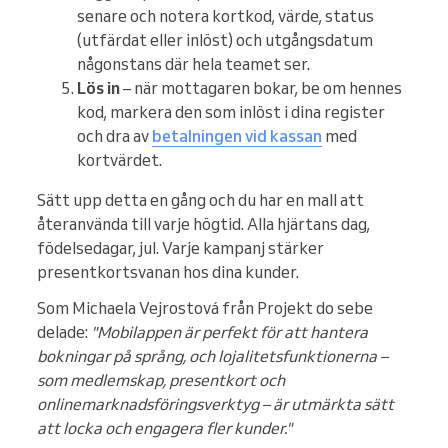
senare och notera kortkod, värde, status
(utfärdat eller inlöst) och utgångsdatum
någonstans där hela teamet ser.
Lös in
– när mottagaren bokar, be om hennes
kod, markera den som inlöst i dina register
och dra av
betalningen vid kassan
med
kortvärdet.
Sätt upp detta en gång och du har en mall att
återanvända till varje högtid. Alla hjärtans dag,
födelsedagar, jul. Varje kampanj stärker
presentkortsvanan hos dina kunder.
Som Michaela Vejrostová från Projekt do sebe
delade:
"Mobilappen är perfekt för att hantera
bokningar på språng, och lojalitetsfunktionerna –
som medlemskap, presentkort och
onlinemarknadsföringsverktyg – är utmärkta sätt
att locka och engagera fler kunder."