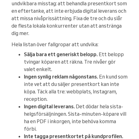
undvikbara misstag: att behandla presentkort som
en eftertanke, att inte erbjuda digital leverans och
att missa nivåprissättning. Fixa de tre och du slår
de flesta lokala konkurrenter utan att anstränga
dig mer.
Hela listan över fallgropar att undvika:
Sälja bara ett generiskt belopp.
Ett belopp
tvingar köparen att räkna. Tre nivåer gör
valet enkelt.
Ingen synlig reklam någonstans.
En kund som
inte vet att du säljer presentkort kan inte
köpa. Täck alla tre: webbplats, Instagram,
reception.
Ingen digital leverans.
Det dödar hela sista-
helgsförsäljningen. Sista-minuten-köpare vill
ha en PDF i inkorgen, inte behöva komma
förbi.
Inte tagga presentkortet på kundprofilen.