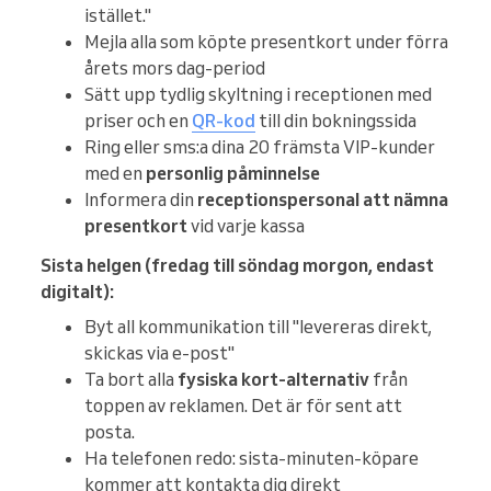
istället."
Mejla alla som köpte presentkort under förra
årets mors dag-period
Sätt upp tydlig skyltning i receptionen med
priser och en
QR-kod
till din bokningssida
Ring eller sms:a dina 20 främsta VIP-kunder
med en
personlig påminnelse
Informera din
receptionspersonal att
nämna
presentkort
vid varje kassa
Sista helgen (fredag till söndag morgon, endast
digitalt):
Byt all kommunikation till "levereras direkt,
skickas via e-post"
Ta bort alla
fysiska kort-alternativ
från
toppen av reklamen. Det är för sent att
posta.
Ha telefonen redo: sista-minuten-köpare
kommer att kontakta dig direkt