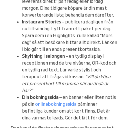
levereras direkt" på fredag eller lördag
morgon. Dina tidigare köpare är din mest
konverterande lista; behandla dem därefter.
Instagram Stories
– publicera dagligen från
nu till söndag. Lyft fram ett paket per dag.
Spara dem i en Highlights-rulle kallad "Mors
dag" så att besökare hittar allt direkt. Länken
i bio går till en enda presentkortssida.
Skyltning i salongen
– en tydlig display i
receptionen med de tre nivåerna, QR-kod och
en tydlig rad text. Lär varje stylist och
terapeut att fråga vid kassan:
"Vill du köpa
ett presentkort till mamma när du ändå är
här?"
Din bokningssida
– en banner eller liten notis
på din
onlinebokningssida
påminner
befintliga kunder om att kort finns. Det är
dina varmaste leads. Gör det lätt för dem.