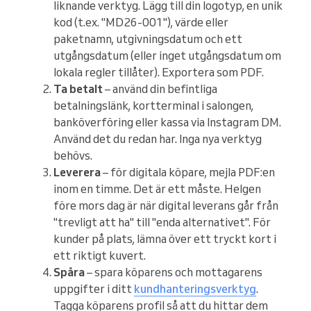
liknande verktyg. Lägg till din logotyp, en unik
kod (t.ex. "MD26-001"), värde eller
paketnamn, utgivningsdatum och ett
utgångsdatum (eller inget utgångsdatum om
lokala regler tillåter). Exportera som PDF.
Ta betalt
– använd din befintliga
betalningslänk, kortterminal i salongen,
banköverföring eller kassa via Instagram DM.
Använd det du redan har. Inga nya verktyg
behövs.
Leverera
– för digitala köpare, mejla PDF:en
inom en timme. Det är ett måste. Helgen
före mors dag är när digital leverans går från
"trevligt att ha" till "enda alternativet". För
kunder på plats, lämna över ett tryckt kort i
ett riktigt kuvert.
Spåra
– spara köparens och mottagarens
uppgifter i ditt
kundhanteringsverktyg
.
Tagga köparens profil så att du hittar dem