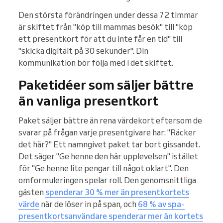
Den största förändringen under dessa 72 timmar
är skiftet från "köp till mammas besök" till "köp
ett presentkort för att du inte får en tid" till
"skicka digitalt på 30 sekunder". Din
kommunikation bör följa med i det skiftet.
Paketidéer som säljer bättre
än vanliga presentkort
Paket säljer bättre än rena värdekort eftersom de
svarar på frågan varje presentgivare har: "Räcker
det här?" Ett namngivet paket tar bort gissandet.
Det säger "Ge henne den här upplevelsen" istället
för "Ge henne lite pengar till något oklart". Den
omformuleringen spelar roll. Den genomsnittliga
gästen
spenderar 30 % mer än presentkortets
värde
när de löser in på span, och
68 % av spa-
presentkortsanvändare spenderar mer än kortets