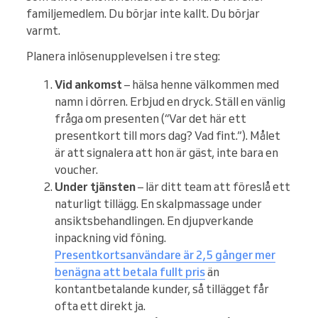
familjemedlem. Du börjar inte kallt. Du börjar
varmt.
Planera inlösenupplevelsen i tre steg:
Vid ankomst
– hälsa henne välkommen med
namn i dörren. Erbjud en dryck. Ställ en vänlig
fråga om presenten (“Var det här ett
presentkort till mors dag? Vad fint.”). Målet
är att signalera att hon är gäst, inte bara en
voucher.
Under tjänsten
– lär ditt team att föreslå ett
naturligt tillägg. En skalpmassage under
ansiktsbehandlingen. En djupverkande
inpackning vid föning.
Presentkortsanvändare är 2,5 gånger mer
benägna att betala fullt pris
än
kontantbetalande kunder, så tillägget får
ofta ett direkt ja.