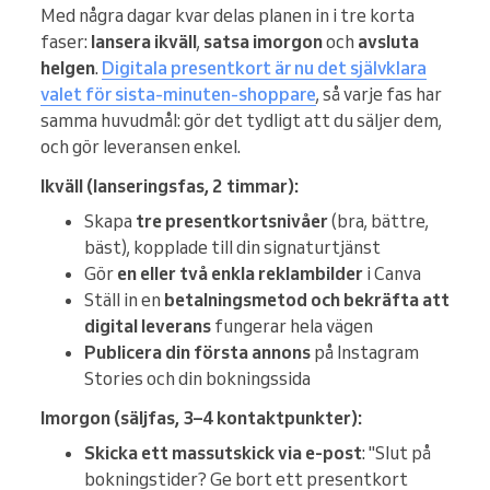
Med några dagar kvar delas planen in i tre korta
faser:
lansera ikväll
,
satsa imorgon
och
avsluta
helgen
.
Digitala presentkort är nu det självklara
valet för sista-minuten-shoppare
, så varje fas har
samma huvudmål: gör det tydligt att du säljer dem,
och gör leveransen enkel.
Ikväll (lanseringsfas, 2 timmar):
Skapa
tre presentkortsnivåer
(bra, bättre,
bäst), kopplade till din signaturtjänst
Gör
en eller två enkla reklambilder
i Canva
Ställ in en
betalningsmetod och bekräfta att
digital leverans
fungerar hela vägen
Publicera din första annons
på Instagram
Stories och din bokningssida
Imorgon (säljfas, 3–4 kontaktpunkter):
Skicka ett massutskick via e-post
: "Slut på
bokningstider? Ge bort ett presentkort