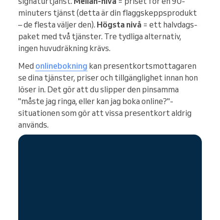
signaturtjänst.
Mellan-nivå
= priset för en 90-
minuters tjänst (detta är din flaggskeppsprodukt
– de flesta väljer den).
Högsta nivå
= ett halvdags-
paket med två tjänster. Tre tydliga alternativ,
ingen huvudräkning krävs.
Med
onlinebokning
kan presentkortsmottagaren
se dina tjänster, priser och tillgänglighet innan hon
löser in. Det gör att du slipper den pinsamma
"måste jag ringa, eller kan jag boka online?"-
situationen som gör att vissa presentkort aldrig
används.