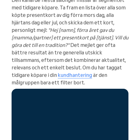
Den kanal de flesta salonger missar är segmentet
med tidigare köpare. Ta fram en lista över alla som
köpte presentkort av dig förra mors dag, alla
hjärtans dag eller jul, och skicka dem ett kort,
personligt mejl:
"Hej [namn], förra året gav du
[mamma/partner] ett presentkort på [tjänst]. Vill du
göra det till en tradition?"
Det mejlet ger ofta
bättre resultat än tre generella utskick
tillsammans, eftersom det kombinerar aktualitet,
relevans och ett enkelt beslut. Om du har taggat
tidigare köpare i din
kundhantering
är den
målgruppen bara ett filter bort.