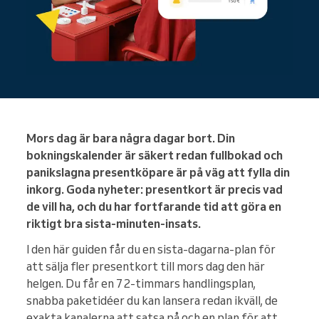
Mors dag är bara några dagar bort. Din
bokningskalender är säkert redan fullbokad och
panikslagna presentköpare är på väg att fylla din
inkorg. Goda nyheter: presentkort är precis vad
de vill ha, och du har fortfarande tid att göra en
riktigt bra sista-minuten-insats.
I den här guiden får du en sista-dagarna-plan för
att sälja fler presentkort till mors dag den här
helgen. Du får en 72-timmars handlingsplan,
snabba paketidéer du kan lansera redan ikväll, de
exakta kanalerna att satsa på och en plan för att