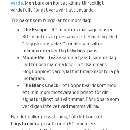
värde
. Men bara om kortet känns tillräckligt
värdefullt för att vara värt att använda.
Tre paket som fungerar för mors dag:
The Escape
– 90 minuters massage plus en
30-minuters expressansiktsbehandling. Ditt
"flaggskeppspaket" för alla som vill ge
mamma en ordentlig halvdags-paus.
Mom + Me
– två av samma tjänst, samma dag.
Dotter och mamma löser in tillsammans.
Högt upplevt värde, lätt att marknadsföra på
Instagram.
The Blank Check
– ett öppet värdekort med
ett minimum motsvarande priset för din
signaturtjänst på två timmar. För köpare som
verkligen inte vet vad mamma vill ha.
När det gäller prissättning, håll det konkret.
Lägsta nivå
= priset för en 60-minuters