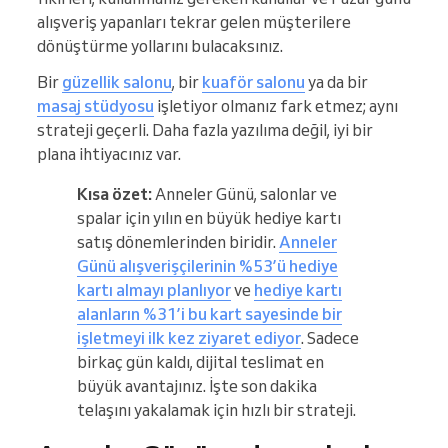
alışveriş yapanları tekrar gelen müşterilere
dönüştürme yollarını bulacaksınız.
Bir
güzellik salonu
, bir
kuaför salonu
ya da bir
masaj stüdyosu
işletiyor olmanız fark etmez; aynı
strateji geçerli. Daha fazla yazılıma değil, iyi bir
plana ihtiyacınız var.
Kısa özet:
Anneler Günü, salonlar ve
spalar için yılın en büyük hediye kartı
satış dönemlerinden biridir.
Anneler
Günü alışverişçilerinin %53’ü hediye
kartı almayı planlıyor
ve
hediye kartı
alanların %31’i bu kart sayesinde bir
işletmeyi ilk kez ziyaret ediyor
. Sadece
birkaç gün kaldı, dijital teslimat en
büyük avantajınız. İşte son dakika
telaşını yakalamak için hızlı bir strateji.