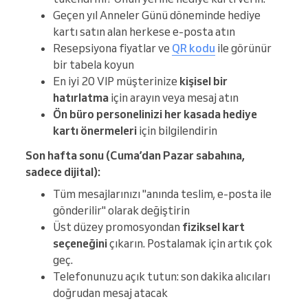
Geçen yıl Anneler Günü döneminde hediye
kartı satın alan herkese e-posta atın
Resepsiyona fiyatlar ve
QR kodu
ile görünür
bir tabela koyun
En iyi 20 VIP müşterinize
kişisel bir
hatırlatma
için arayın veya mesaj atın
Ön büro personelinizi
her kasada hediye
kartı önermeleri
için bilgilendirin
Son hafta sonu (Cuma’dan Pazar sabahına,
sadece dijital):
Tüm mesajlarınızı "anında teslim, e-posta ile
gönderilir" olarak değiştirin
Üst düzey promosyondan
fiziksel kart
seçeneğini
çıkarın. Postalamak için artık çok
geç.
Telefonunuzu açık tutun: son dakika alıcıları
doğrudan mesaj atacak