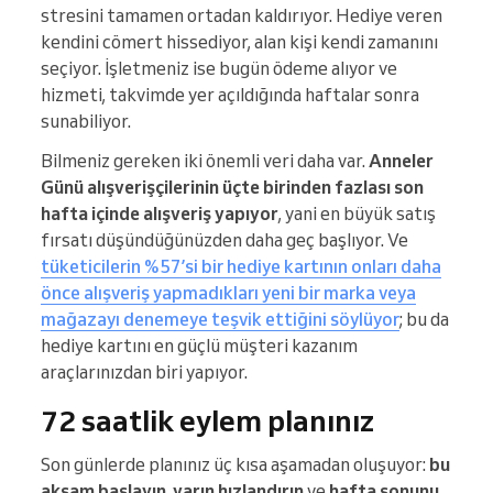
stresini tamamen ortadan kaldırıyor. Hediye veren
kendini cömert hissediyor, alan kişi kendi zamanını
seçiyor. İşletmeniz ise bugün ödeme alıyor ve
hizmeti, takvimde yer açıldığında haftalar sonra
sunabiliyor.
Bilmeniz gereken iki önemli veri daha var.
Anneler
Günü alışverişçilerinin üçte birinden fazlası son
hafta içinde alışveriş yapıyor
, yani en büyük satış
fırsatı düşündüğünüzden daha geç başlıyor. Ve
tüketicilerin %57’si bir hediye kartının onları daha
önce alışveriş yapmadıkları yeni bir marka veya
mağazayı denemeye teşvik ettiğini söylüyor
; bu da
hediye kartını en güçlü müşteri kazanım
araçlarınızdan biri yapıyor.
72 saatlik eylem planınız
Son günlerde planınız üç kısa aşamadan oluşuyor:
bu
akşam başlayın
,
yarın hızlandırın
ve
hafta sonunu