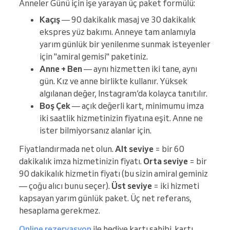
Anneler Günü için işe yarayan üç paket formülü:
Kaçış
— 90 dakikalık masaj ve 30 dakikalık
ekspres yüz bakımı. Anneye tam anlamıyla
yarım günlük bir yenilenme sunmak isteyenler
için "amiral gemisi" paketiniz.
Anne + Ben
— aynı hizmetten iki tane, aynı
gün. Kız ve anne birlikte kullanır. Yüksek
algılanan değer, Instagram’da kolayca tanıtılır.
Boş Çek
— açık değerli kart, minimumu imza
iki saatlik hizmetinizin fiyatına eşit. Anne ne
ister bilmiyorsanız alanlar için.
Fiyatlandırmada net olun.
Alt seviye
= bir 60
dakikalık imza hizmetinizin fiyatı.
Orta seviye
= bir
90 dakikalık hizmetin fiyatı (bu sizin amiral geminiz
— çoğu alıcı bunu seçer).
Üst seviye
= iki hizmeti
kapsayan yarım günlük paket. Üç net referans,
hesaplama gerekmez.
Online rezervasyon
ile hediye kartı sahibi, kartı