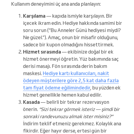
Kullanım deneyimini üç ana anda planlayın:
Karşılama
— kapıda ismiyle karşılayın. Bir
içecek ikram edin. Hediye hakkında samimi bir
soru sorun (“Bu Anneler Günü hediyesi miydi?
Ne güzel.”). Amaç, onun bir misafir olduğunu,
sadece bir kupon olmadığını hissettirmek.
Hizmet sırasında
— ekibinize doğal bir ek
hizmet önermeyi öğretin. Yüz bakımında saç
derisi masajı. Fön sırasında derin bakım
maskesi.
Hediye kartı kullanıcıları, nakit
ödeyen müşterilere göre 2,5 kat daha fazla
tam fiyat ödeme eğilimindedir
, bu yüzden ek
hizmet genellikle hemen kabul edilir.
Kasada
— belirli bir tekrar rezervasyon
önerin.
“Sizi tekrar görmek isteriz — şimdi bir
sonraki randevunuzu almak ister misiniz?”
İndirim teklif etmeniz gerekmez. Kolaylık ana
fikirdir. Eğer hayır derse, ertesi gün bir