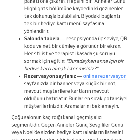
paketi öne çıkarın. Hepsini bir "Anneler Günü"
Highlights bölümüne kaydedin ki gezinenler
tek dokunuşla bulabilsin. Biyodaki bağlantı
tek bir hediye kartı menü sayfasına
yönlendirir.
Salonda tabela
— resepsiyonda üç seviye, QR
kodu ve net bir cümleyle görünür bir ekran.
Her stilist ve terapisti kasada şu soruyu
sormak için eğitin:
"Buradayken anne için bir
hediye kartı almak ister misiniz?"
Rezervasyon sayfanız
—
online rezervasyon
sayfanızda bir banner veya küçük bir not,
mevcut müşterilere kartların mevcut
olduğunu hatırlatır. Bunlar en sıcak potansiyel
müşterilerinizdir. Aramalarını beklemeyin.
Çoğu salonun kaçırdığı kanal, geçmiş alıcı
segmentidir. Geçen Anneler Günü, Sevgililer Günü
veya Noel’de sizden hediye kartı alanların listesini
çıkarın ve onlara kısa, kişisel bir e-posta gönderin: