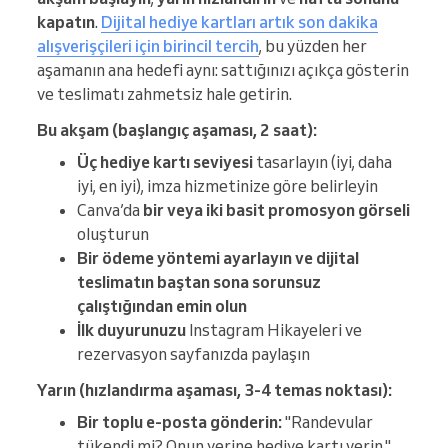
kapatın
.
Dijital hediye kartları artık son dakika
alışverişçileri için birincil tercih
, bu yüzden her
aşamanın ana hedefi aynı: sattığınızı açıkça gösterin
ve teslimatı zahmetsiz hale getirin.
Bu akşam (başlangıç aşaması, 2 saat):
Üç hediye kartı seviyesi
tasarlayın (iyi, daha
iyi, en iyi), imza hizmetinize göre belirleyin
Canva’da
bir veya iki basit promosyon görseli
oluşturun
Bir ödeme yöntemi ayarlayın ve dijital
teslimatın baştan sona sorunsuz
çalıştığından emin olun
İlk duyurunuzu
Instagram Hikayeleri ve
rezervasyon sayfanızda paylaşın
Yarın (hızlandırma aşaması, 3-4 temas noktası):
Bir toplu e-posta gönderin:
"Randevular
tükendi mi? Onun yerine hediye kartı verin."