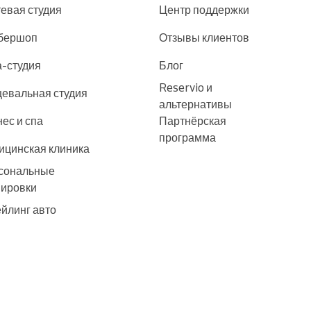
евая студия
Центр поддержки
бершоп
Отзывы клиентов
-студия
Блог
Reservio и
евальная студия
альтернативы
ес и спа
Партнёрская
программа
ицинская клиника
сональные
нировки
йлинг авто