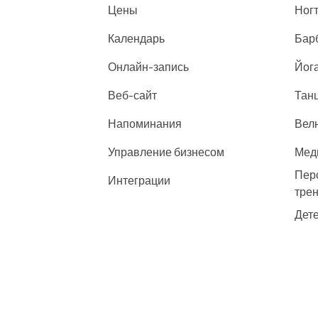
Цены
Ногт
Календарь
Бар
Онлайн-запись
Йога
Веб-сайт
Танц
Напоминания
Велн
Управление бизнесом
Мед
Пер
Интеграции
тре
Дете