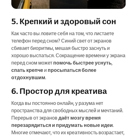
5. Крепкий и здоровый сон
Как часто вы ловите себя на том, что листаете
телефон перед сном? Синий свет от экранов
сбивает биоритмы, мешая быстро заснуть и
хорошо выспаться. Сокращение времени у экрана
перед сном может
помочь быстрее уснуть
,
спать крепче
и
просыпаться более
отдохнувшим
.
6. Простор для креатива
Когда вы постоянно онлайн, у разума нет
пространства для свободных мыслей и мечтаний.
Перерыв от экранов
даёт мозгу время
перезарядиться и придумать новые идеи
.
Многие отмечают, что их креативность возрастает,