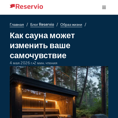
/
/
/
Главная
Блог Reservio
Образ жизни
Как сауна может
изменить ваше
самочувствие
4 мая 2026 г.
2 мин. чтения