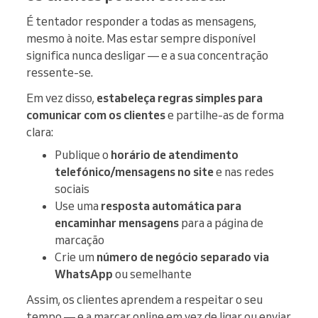
É tentador responder a todas as mensagens,
mesmo à noite. Mas estar sempre disponível
significa nunca desligar — e a sua concentração
ressente-se.
Em vez disso,
estabeleça regras simples para
comunicar com os clientes
e partilhe-as de forma
clara:
Publique o
horário de atendimento
telefónico/mensagens no site
e nas redes
sociais
Use uma
resposta automática para
encaminhar mensagens
para a página de
marcação
Crie um
número de negócio separado via
WhatsApp
ou semelhante
Assim, os clientes aprendem a respeitar o seu
tempo — e a marcar online em vez de ligar ou enviar