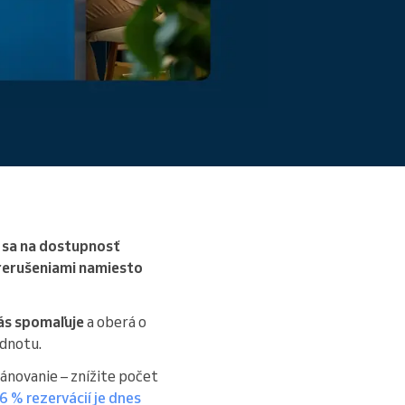
ú sa na dostupnosť
 prerušeniami namiesto
vás spomaľuje
a oberá o
odnotu.
lánovanie – znížite počet
6 % rezervácií je dnes