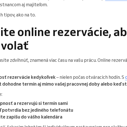
mestnancom aj majiteľom.
 tipov, ako na to.
te online rezervácie, ab
 volať
íte zdvihnúť, znamená viac času na vašu prácu. Online rezervá
osť rezervácie kedykoľvek
– nielen počas otváracich hodín. S
ent dohodne termín aj mimo vašej pracovnej doby alebo keď s
e:
pnosť a rezervujú si termín sami
 potvrdia bez jediného telefonátu
te zapíšu do vášho kalendára
cií, čakacím lehotám či individuálnym nastaveniam pre služby