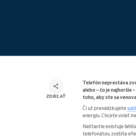
Rezervácie odkiaľkoľvek
Telefón neprestáva zvon
alebo – čo je najhoršie
ZDIEĽAŤ
toho, aby ste sa venova
Či už prevádzkujete
sal
energiu. Chcete volať me
Našťastie existuje ľahši
telefonátov, zvýšite ef