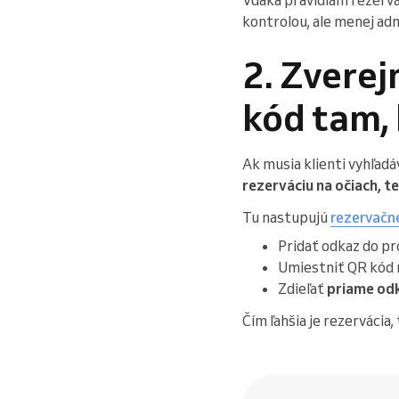
kontrolou, ale menej adm
2. Zverej
kód tam, 
Ak musia klienti vyhľadá
rezerváciu na očiach, te
Tu nastupujú
rezervačn
Pridať odkaz do pr
Umiestniť QR kód n
Zdieľať
priame odk
Čím ľahšia je rezervácia