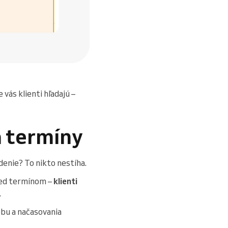
vás klienti hľadajú –
a termíny
enie? To nikto nestíha.
pred termínom –
klienti
.
sobu a načasovania