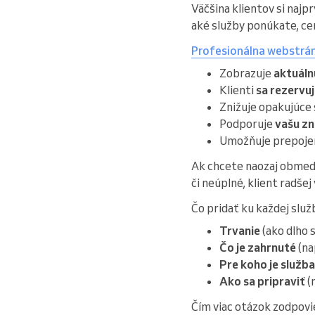
Väčšina klientov si najp
aké služby ponúkate, cen
Profesionálna webstrá
Zobrazuje
aktuáln
Klienti
sa rezervu
Znižuje opakujúce 
Podporuje
vašu z
Umožňuje prepojeni
Ak chcete naozaj obmed
či neúplné, klient radšej
Čo pridať ku každej služ
Trvanie
(ako dlho 
Čo je zahrnuté
(na
Pre koho je služb
Ako sa pripraviť
(
Čím viac otázok zodpovi