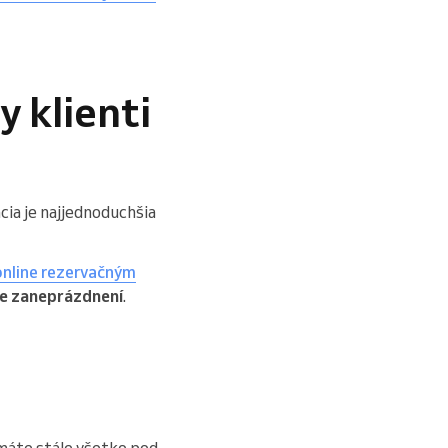
y klienti
cia je najjednoduchšia
online rezervačným
te zaneprázdnení
.
 máte stále všetko pod