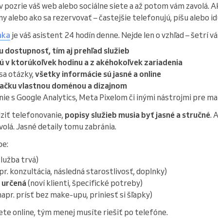
rv pozrie váš web alebo sociálne siete a až potom vám zavolá. 
y alebo ako sa rezervovať – častejšie telefonujú, píšu alebo id
nka
je váš asistent 24 hodín denne. Nejde len o vzhľad – šetrí vá
u dostupnosť, tím aj prehľad služieb
jú v ktorúkoľvek hodinu a z akéhokoľvek zariadenia
sa otázky,
všetky informácie sú jasné a online
načku vlastnou doménou a dizajnom
e s Google Analytics, Meta Pixelom či inými nástrojmi pre m
ziť telefonovanie,
popisy služieb musia byť jasné a stručné
. 
 volá. Jasné detaily tomu zabránia.
be:
služba trvá)
pr. konzultácia, následná starostlivosť, doplnky)
a určená
(noví klienti, špecifické potreby)
napr. prísť bez make-upu, priniesť si šľapky)
ete online, tým menej musíte riešiť po telefóne.