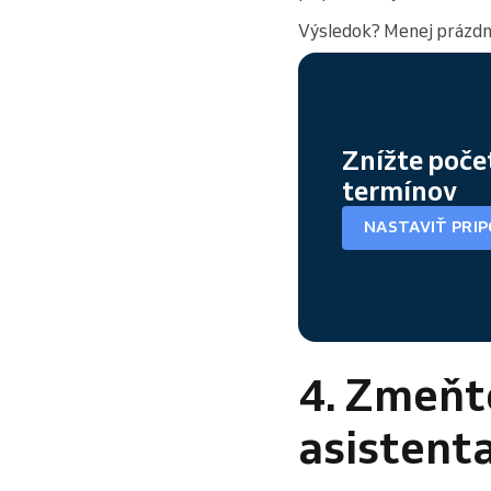
Výsledok? Menej prázdny
Znížte poč
termínov
NASTAVIŤ PRI
4. Zmeňt
asistent