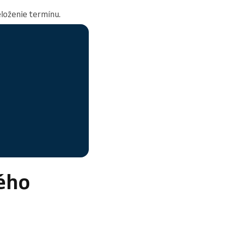
eloženie termínu.
ého