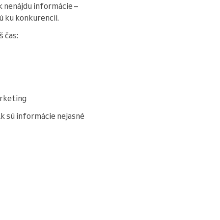
Ak nenájdu informácie –
ú ku konkurencii.
š čas:
arketing
Ak sú informácie nejasné