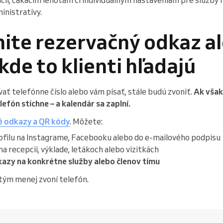
inistratívy.
nite rezervačný odkaz a
kde to klienti hľadajú
vať telefónne číslo alebo vám písať, stále budú zvoniť.
Ak však
lefón stíchne – a kalendár sa zaplní.
é odkazy a QR kódy
. Môžete:
ofilu na Instagrame, Facebooku alebo do e-mailového podpisu
a recepcii, výklade, letákoch alebo vizitkách
azy na konkrétne služby alebo členov tímu
, tým menej zvoní telefón.