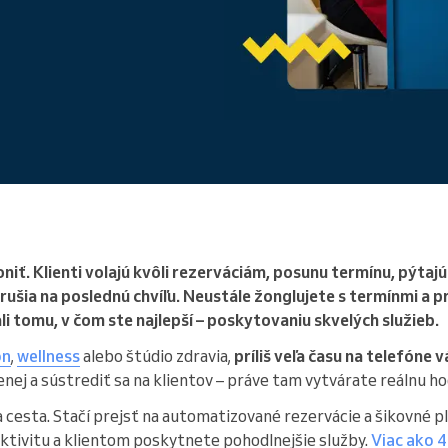
Riadite veľkú organizáciu
iť. Klienti volajú kvôli rezerváciám, posunu termínu, pýtaj
 – rušia na poslednú chvíľu. Neustále žonglujete s termínmi a
li tomu, v čom ste najlepší – poskytovaniu skvelých služieb.
ón
,
wellness
alebo štúdio zdravia,
príliš veľa času na telefóne 
nej a sústrediť sa na klientov – práve tam vytvárate reálnu h
a cesta. Stačí prejsť na automatizované rezervácie a šikovné p
ektivitu a klientom poskytnete pohodlnejšie služby.
Viac ako 4