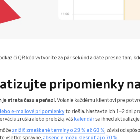
 odkaz či QR kód vytvoríte za pár sekúnd a dáte presne tam, kde 
atizujte pripomienky n
je strata času a peňazí.
Volanie každému klientovi pre potvrd
ebo e-mailové pripomienky
to riešia. Nastavte ich 1–2 dni 
erváciu zrušia alebo preložia, váš
kalendár
sa ihneď aktualizuje
 môže
znižiť zmeškané termíny o 29 % až 60 %
, závisí od spô
te všetko správne,
absencie môžu klesnúť aj o 70 %
.