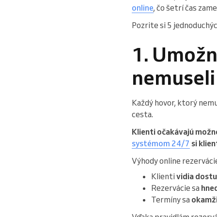
online
, čo šetrí čas za
Pozrite si 5 jednoduchých
1. Umožni
nemuseli
Každý hovor, ktorý nemus
cesta.
Klienti očakávajú možn
systémom 24/7
si kli
Výhody online rezerváci
Klienti
vidia dostu
Rezervácie sa
hneď
Termíny sa
okamži
Vďaka pravidlám rezervá