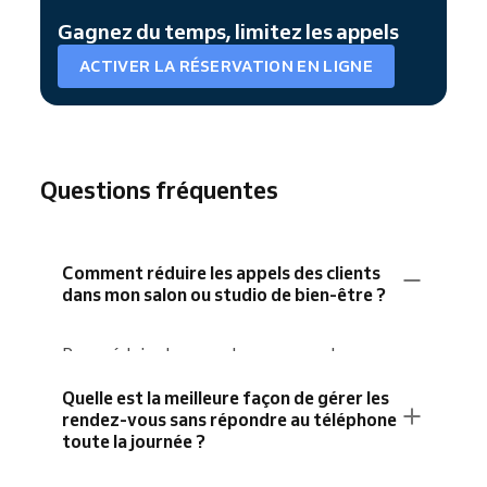
Gagnez du temps, limitez les appels
ACTIVER LA RÉSERVATION EN LIGNE
Questions fréquentes
Comment réduire les appels des clients
dans mon salon ou studio de bien-être ?
Pour réduire les appels, proposez la
réservation en ligne 24/7
, activez les
rappels
Quelle est la meilleure façon de gérer les
automatiques
et décrivez clairement vos
rendez-vous sans répondre au téléphone
prestations sur votre
site de réservation
.
toute la journée ?
Les
liens de réservation et QR codes
encouragent aussi vos clients à réserver eux-