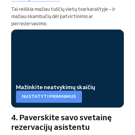
Tai reiškia mažiau tuščių vietų tvarkaraštyje – ir
mažiau skambučių dėl patvirtinimo ar
perrezervavimo.
Mažinkite neatvykimų skaičių
NUSTATYTI PRIMINIMUS
4. Paverskite savo svetainę
rezervacijų asistentu