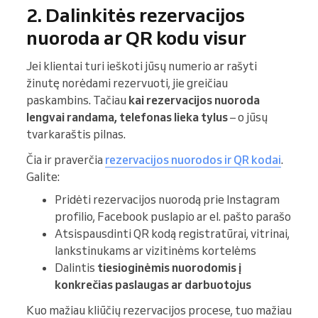
2. Dalinkitės rezervacijos
nuoroda ar QR kodu visur
Jei klientai turi ieškoti jūsų numerio ar rašyti
žinutę norėdami rezervuoti, jie greičiau
paskambins. Tačiau
kai rezervacijos nuoroda
lengvai randama, telefonas lieka tylus
– o jūsų
tvarkaraštis pilnas.
Čia ir praverčia
rezervacijos nuorodos ir QR kodai
.
Galite:
Pridėti rezervacijos nuorodą prie Instagram
profilio, Facebook puslapio ar el. pašto parašo
Atsispausdinti QR kodą registratūrai, vitrinai,
lankstinukams ar vizitinėms kortelėms
Dalintis
tiesioginėmis nuorodomis į
konkrečias paslaugas ar darbuotojus
Kuo mažiau kliūčių rezervacijos procese, tuo mažiau