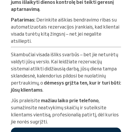
jums išlaikyti dienos kontrolę bei teikti geresnį
aptarnavimą
.
Patarimas:
Derinkite aiškias bendravimo ribas su
automatizuotais rezervacijos įrankiais, kad klientai
visada turėtų kitą žingsnį – net jei negalite
atsiliepti.
Skambučiai visada išliks svarbūs – bet jie neturėtų
valdyti jūsų verslo. Kai leidžiate rezervacijų
sistemai atlikti didžiausią darbą, jūsų diena tampa
sklandesnė, kalendorius pildosi be nuolatinių
pertraukimų, o
dėmesys grįžta ten, kur ir turi būti:
jūsų klientams
.
Jūs praleisite
mažiau laiko prie telefono
,
sumažinsite neatvykimų skaičių ir suteiksite
klientams vientisą, profesionalią patirtį, dėl kurios
jie norės sugrįžti.