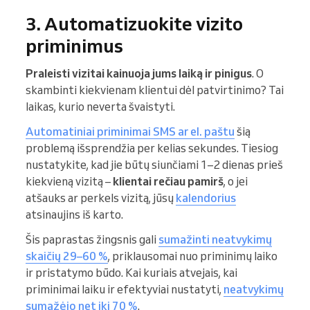
3. Automatizuokite vizito
priminimus
Praleisti vizitai kainuoja jums laiką ir pinigus
. O
skambinti kiekvienam klientui dėl patvirtinimo? Tai
laikas, kurio neverta švaistyti.
Automatiniai priminimai SMS ar el. paštu
šią
problemą išsprendžia per kelias sekundes. Tiesiog
nustatykite, kad jie būtų siunčiami 1–2 dienas prieš
kiekvieną vizitą –
klientai rečiau pamirš
, o jei
atšauks ar perkels vizitą, jūsų
kalendorius
atsinaujins iš karto.
Šis paprastas žingsnis gali
sumažinti neatvykimų
skaičių 29–60 %
, priklausomai nuo priminimų laiko
ir pristatymo būdo. Kai kuriais atvejais, kai
priminimai laiku ir efektyviai nustatyti,
neatvykimų
sumažėjo net iki 70 %
.