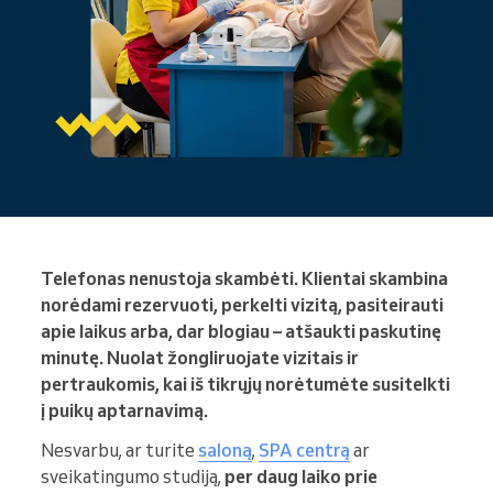
Telefonas nenustoja skambėti. Klientai skambina
norėdami rezervuoti, perkelti vizitą, pasiteirauti
apie laikus arba, dar blogiau – atšaukti paskutinę
minutę. Nuolat žongliruojate vizitais ir
pertraukomis, kai iš tikrųjų norėtumėte susitelkti
į puikų aptarnavimą.
Nesvarbu, ar turite
saloną
,
SPA centrą
ar
sveikatingumo studiją,
per daug laiko prie