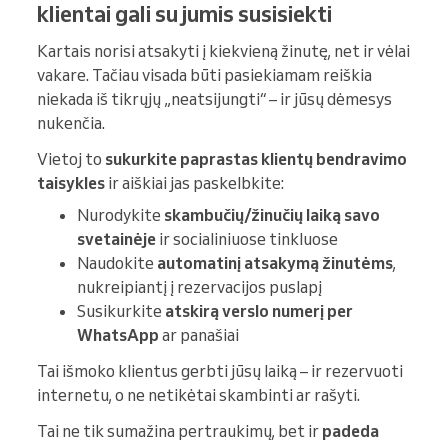
klientai gali su jumis susisiekti
Kartais norisi atsakyti į kiekvieną žinutę, net ir vėlai
vakare. Tačiau visada būti pasiekiamam reiškia
niekada iš tikrųjų „neatsijungti“ – ir jūsų dėmesys
nukenčia.
Vietoj to
sukurkite paprastas klientų bendravimo
taisykles
ir aiškiai jas paskelbkite:
Nurodykite
skambučių/žinučių laiką savo
svetainėje
ir socialiniuose tinkluose
Naudokite
automatinį atsakymą žinutėms
,
nukreipiantį į rezervacijos puslapį
Susikurkite
atskirą verslo numerį per
WhatsApp
ar panašiai
Tai išmoko klientus gerbti jūsų laiką – ir rezervuoti
internetu, o ne netikėtai skambinti ar rašyti.
Tai ne tik sumažina pertraukimų, bet ir
padeda