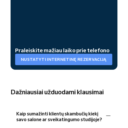
Praleiskite mažiau laiko prie telefono
NUSTATYTI INTERNETINĘ REZERVACIJĄ
Dažniausiai užduodami klausimai
Kaip sumažinti klientų skambučių kiekį
savo salone ar sveikatingumo studijoje?