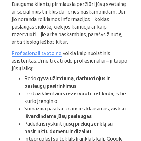
Dauguma klientų pirmiausia peržiūri jūsų svetainę
ar socialinius tinklus dar prieš paskambindami. Jei
jie neranda reikiamos informacijos – kokias
paslaugas siūlote, kiek jos kainuoja ar kaip
rezervuoti – jie arba paskambins, parašys žinutę,
arba tiesiog ieškos kitur.
Profesionali svetainė
veikia kaip nuolatinis
asistentas. Ji ne tik atrodo profesionaliai – ji taupo
jūsų laiką:
Rodo
gyvą užimtumą, darbuotojus ir
paslaugų pasirinkimus
Leidžia
klientams rezervuoti bet kada
, iš bet
kurio įrenginio
Sumažina pasikartojančius klausimus,
aiškiai
išvardindama jūsų paslaugas
Padeda išryškinti
jūsų prekių ženklą su
pasirinktu domenu ir dizainu
Integruojasi su tokiais įrankiais kaip Google