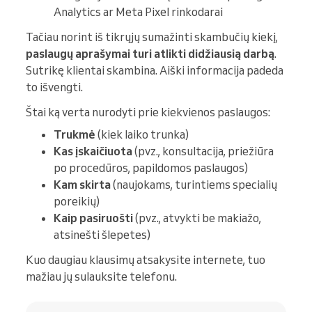
Analytics ar Meta Pixel rinkodarai
Tačiau norint iš tikrųjų sumažinti skambučių kiekį,
paslaugų aprašymai turi atlikti didžiausią darbą
.
Sutrikę klientai skambina. Aiški informacija padeda
to išvengti.
Štai ką verta nurodyti prie kiekvienos paslaugos:
Trukmė
(kiek laiko trunka)
Kas įskaičiuota
(pvz., konsultacija, priežiūra
po procedūros, papildomos paslaugos)
Kam skirta
(naujokams, turintiems specialių
poreikių)
Kaip pasiruošti
(pvz., atvykti be makiažo,
atsinešti šlepetes)
Kuo daugiau klausimų atsakysite internete, tuo
mažiau jų sulauksite telefonu.