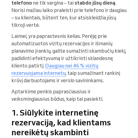
telefono
ne tik vargina – tai
stabdo jūsų dieną
.
Norisi mažiau laiko praleisti prie telefono ir daugiau
– su klientais, būtent ten, kur atsiskleidžia jūsų
tikroji vertė.
Laimei, yra paprastesnis kelias. Perėję prie
automatizuotos vizitų rezervacijos ir išmanių
planavimo įrankių, galite sumažinti skambučių kiekį,
padidinti efektyvumą ir užtikrinti sklandesnę
kliento patirtį.
Daugiau nei 46 % vizitų
rezervuojama internetu
, taip sumažinant rankinį
krūvį darbuotojams ir verslo savininkams.
Aptarkime penkis paprasc̍iausius ir
veiksmingiausius būdus, kaip tai pasiekti.
1. Siūlykite internetinę
rezervaciją, kad klientams
nereikėtų skambinti