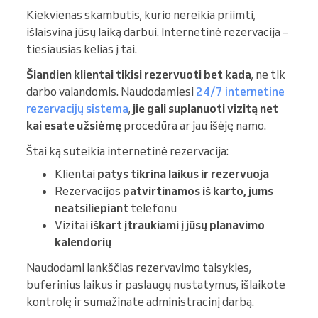
Kiekvienas skambutis, kurio nereikia priimti,
išlaisvina jūsų laiką darbui. Internetinė rezervacija –
tiesiausias kelias į tai.
Šiandien klientai tikisi rezervuoti bet kada
, ne tik
darbo valandomis. Naudodamiesi
24/7 internetine
rezervacijų sistema
,
jie gali suplanuoti vizitą net
kai esate užsiėmę
procedūra ar jau išėję namo.
Štai ką suteikia internetinė rezervacija:
Klientai
patys tikrina laikus ir rezervuoja
Rezervacijos
patvirtinamos iš karto, jums
neatsiliepiant
telefonu
Vizitai
iškart įtraukiami į jūsų planavimo
kalendorių
Naudodami lankščias rezervavimo taisykles,
buferinius laikus ir paslaugų nustatymus, išlaikote
kontrolę ir sumažinate administracinį darbą.