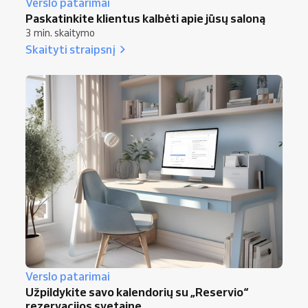
Verslo patarimai
Paskatinkite klientus kalbėti apie jūsų saloną
3 min. skaitymo
Skaityti straipsnį
Verslo patarimai
Užpildykite savo kalendorių su „Reservio“
rezervacijos svetaine