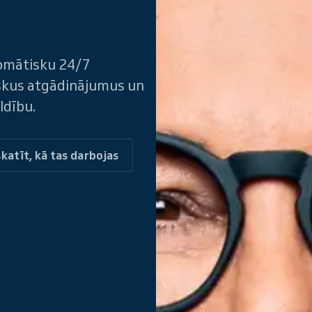
tomātisku 24/7
iskus atgādinājumus un
ldību.
katīt, kā tas darbojas