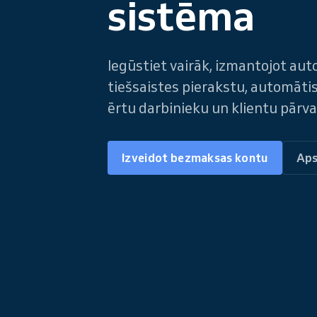
sistēma
Iegūstiet vairāk, izmantojot au
tiešsaistes pierakstu, automāt
ērtu darbinieku un klientu pārva
Izveidot bezmaksas kontu
Aps