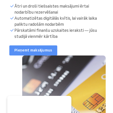
Ātri un droši tiešsaistes maksājumi ērtai
nodarbību rezervēšanai
Automatizētas digitālās kvītis, lai vairāk laika
paliktu radošām nodarbēm
Pārskatāmi finanšu uzskaites ieraksti — jūsu
studijā vienmēr kārtība
Pieņemt maksājumus