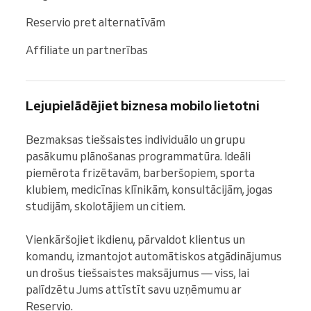
Reservio pret alternatīvām
Affiliate un partnerības
Lejupielādējiet biznesa mobilo lietotni
Bezmaksas tiešsaistes individuālo un grupu 
pasākumu plānošanas programmatūra. Ideāli 
piemērota frizētavām, barberšopiem, sporta 
klubiem, medicīnas klīnikām, konsultācijām, jogas 
studijām, skolotājiem un citiem.

Vienkāršojiet ikdienu, pārvaldot klientus un 
komandu, izmantojot automātiskos atgādinājumus 
un drošus tiešsaistes maksājumus — viss, lai 
palīdzētu Jums attīstīt savu uzņēmumu ar 
Reservio.