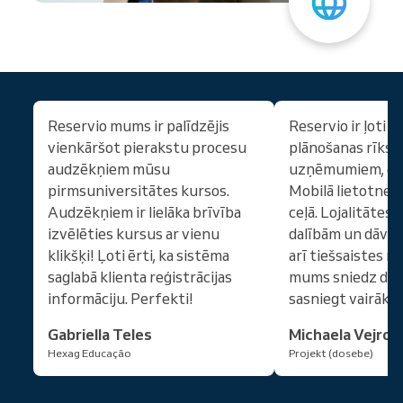
Reservio mums ir palīdzējis
Reservio ir ļoti 
vienkāršot pierakstu procesu
plānošanas rīks 
audzēkņiem mūsu
uzņēmumiem, gan
pirmsuniversitātes kursos.
Mobilā lietotne ir 
Audzēkņiem ir lielāka brīvība
ceļā. Lojalitātes
izvēlēties kursus ar vienu
dalībām un dāvan
klikšķi! Ļoti ērti, ka sistēma
arī tiešsaistes m
saglabā klienta reģistrācijas
mums sniedz dau
informāciju. Perfekti!
sasniegt vairāk k
Gabriella Teles
Michaela Vejros
Hexag Educação
Projekt (dosebe)