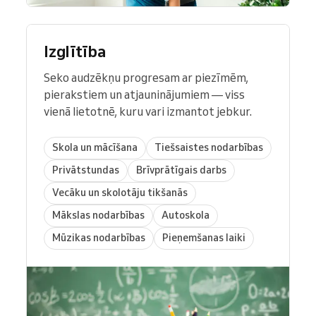
Izglītība
Seko audzēkņu progresam ar piezīmēm,
pierakstiem un atjauninājumiem — viss
vienā lietotnē, kuru vari izmantot jebkur.
Skola un mācīšana
Tiešsaistes nodarbības
Privātstundas
Brīvprātīgais darbs
Vecāku un skolotāju tikšanās
Mākslas nodarbības
Autoskola
Mūzikas nodarbības
Pieņemšanas laiki