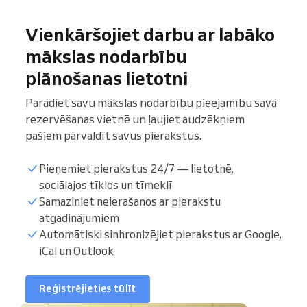
Vienkāršojiet darbu ar labāko
mākslas nodarbību
plānošanas lietotni
Parādiet savu mākslas nodarbību pieejamību savā
rezervēšanas vietnē un ļaujiet audzēkņiem
pašiem pārvaldīt savus pierakstus.
Pieņemiet pierakstus 24/7 — lietotnē,
sociālajos tīklos un tīmeklī
Samaziniet neierašanos ar pierakstu
atgādinājumiem
Audzēkņu saraksts
Automātiski sinhronizējiet pierakstus ar Google,
iCal un Outlook
Mācību stundas
Reģistrējieties tūlīt
Sinhronizēt kalendāru