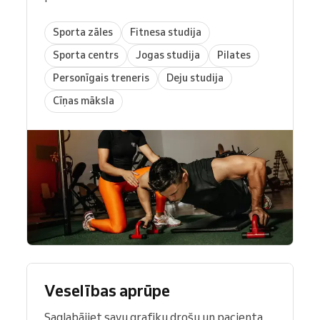
Sporta zāles
Fitnesa studija
Sporta centrs
Jogas studija
Pilates
Personīgais treneris
Deju studija
Cīņas māksla
Veselības aprūpe
Saglabājiet savu grafiku drošu un pacienta