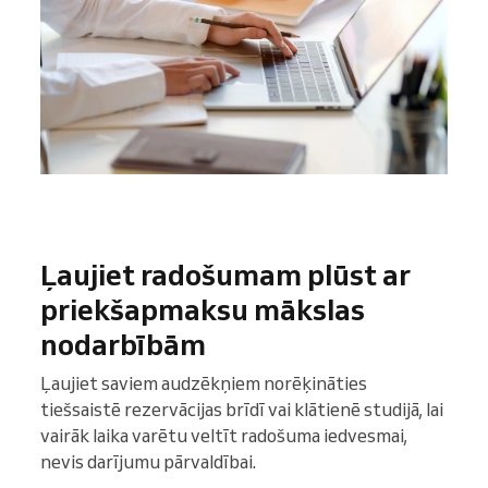
Ļaujiet radošumam plūst ar
priekšapmaksu mākslas
nodarbībām
Ļaujiet saviem audzēkņiem norēķināties
tiešsaistē rezervācijas brīdī vai klātienē studijā, lai
vairāk laika varētu veltīt radošuma iedvesmai,
nevis darījumu pārvaldībai.