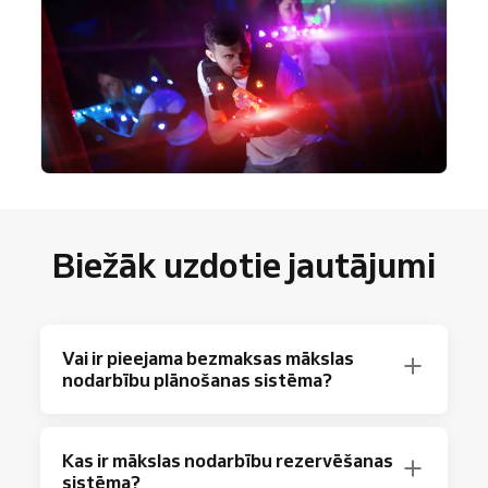
Biežāk uzdotie jautājumi
Vai ir pieejama bezmaksas mākslas
nodarbību plānošanas sistēma?
Protams! Reservio piedāvā Free plānu ar līdz
Kas ir mākslas nodarbību rezervēšanas
pat 40 pierakstiem mēnesī un pamata
sistēma?