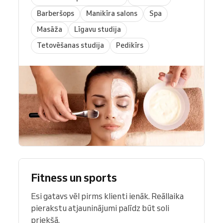
Barberšops
Manikīra salons
Spa
Masāža
Līgavu studija
Tetovēšanas studija
Pedikīrs
Fitness un sports
Esi gatavs vēl pirms klienti ienāk. Reāllaika
pierakstu atjauninājumi palīdz būt soli
priekšā.