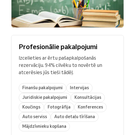
Profesionālie pakalpojumi
Izcelieties ar ērtu pašapkalpošanās
rezervāciju. 94% cilvēku to novērtē un
atcerēsies jūs tieši tādēļ.
Finanšu pakalpojumi
Intervijas
Juridiskie pakalpojumi
Konsultācijas
Koučings
Fotogrāfija
Konferences
Auto serviss
Auto detaļu tīrīšana
Mājdzīvnieku kopšana