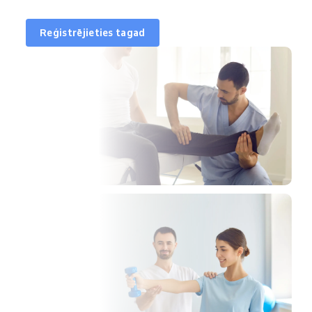
Reģistrējieties tagad
šanas