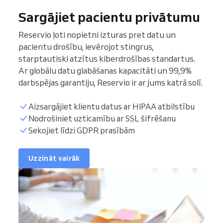
Sargājiet pacientu privātumu
Reservio ļoti nopietni izturas pret datu un
pacientu drošību, ievērojot stingrus,
starptautiski atzītus kiberdrošības standartus.
Ar globālu datu glabāšanas kapacitāti un 99,9%
darbspējas garantiju, Reservio ir ar jums katrā solī.
Aizsargājiet klientu datus ar HIPAA atbilstību
Nodrošiniet uzticamību ar SSL šifrēšanu
Sekojiet līdzi GDPR prasībām
Uzzināt vairāk