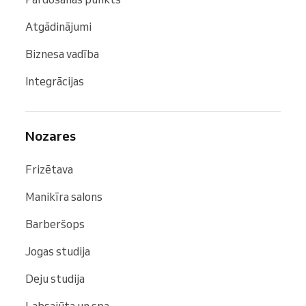
Atgādinājumi
Biznesa vadība
Integrācijas
Nozares
Frizētava
Manikīra salons
Barberšops
Jogas studija
Deju studija
Labsajūta un spa