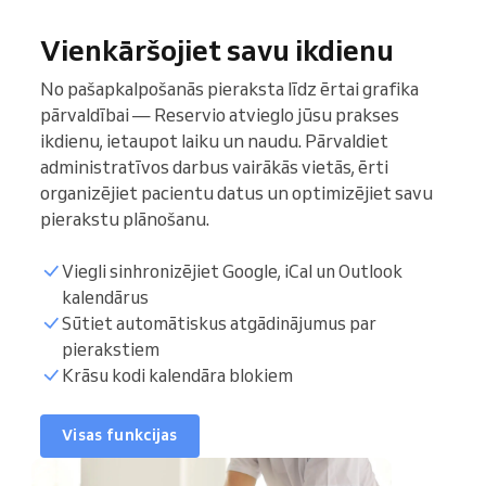
Vienkāršojiet savu ikdienu
No pašapkalpošanās pieraksta līdz ērtai grafika
pārvaldībai — Reservio atvieglo jūsu prakses
ikdienu, ietaupot laiku un naudu. Pārvaldiet
administratīvos darbus vairākās vietās, ērti
organizējiet pacientu datus un optimizējiet savu
pierakstu plānošanu.
Viegli sinhronizējiet Google, iCal un Outlook
kalendārus
Sūtiet automātiskus atgādinājumus par
Pacientu saraksts
pierakstiem
Krāsu kodi kalendāra blokiem
Pierakstu laiki
Visas funkcijas
Sinhronizēt kalendāru