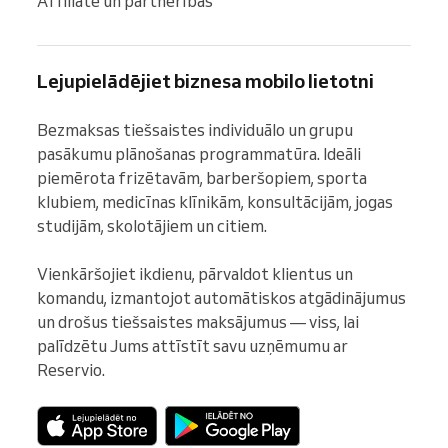
Affiliate un partnerības
Lejupielādējiet biznesa mobilo lietotni
Bezmaksas tiešsaistes individuālo un grupu 
pasākumu plānošanas programmatūra. Ideāli 
piemērota frizētavām, barberšopiem, sporta 
klubiem, medicīnas klīnikām, konsultācijām, jogas 
studijām, skolotājiem un citiem.

Vienkāršojiet ikdienu, pārvaldot klientus un 
komandu, izmantojot automātiskos atgādinājumus 
un drošus tiešsaistes maksājumus — viss, lai 
palīdzētu Jums attīstīt savu uzņēmumu ar 
Reservio.