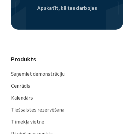
Kā daļa no Reservio kopienas, jūsu
Apskatīt, kā tas darbojas
fizioterapijas klīnika ir viegli atrodama
meklētājos un vietnēs, tostarp
Google
,
Bing
un
Facebook
.
Produkts
Saņemiet demonstrāciju
Cenrādis
Kalendārs
Tiešsaistes rezervēšana
Tīmekļa vietne
Pārdošanas punkts