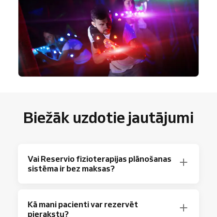
Biežāk uzdotie jautājumi
Vai Reservio fizioterapijas plānošanas
sistēma ir bez maksas?
Pilnīgi noteikti! Reservio piedāvā bezmaksas
Kā mani pacienti var rezervēt
plānu ar līdz 40 pierakstiem mēnesī un
pierakstu?