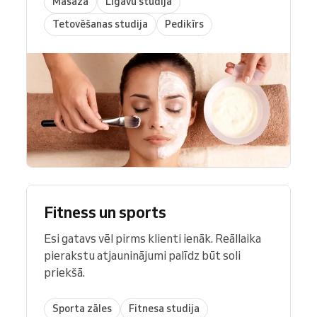
Masāža
Līgavu studija
Tetovēšanas studija
Pedikīrs
Fitness un sports
Esi gatavs vēl pirms klienti ienāk. Reāllaika
pierakstu atjauninājumi palīdz būt soli
priekšā.
Sporta zāles
Fitnesa studija