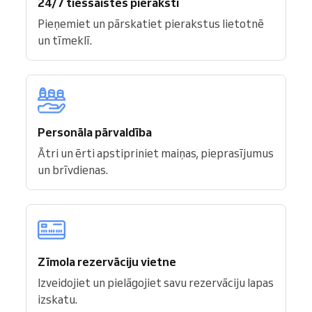
24/7 tiešsaistes pieraksti
Pieņemiet un pārskatiet pierakstus lietotnē
un tīmeklī.
Personāla pārvaldība
Ātri un ērti apstipriniet maiņas, pieprasījumus
un brīvdienas.
Zīmola rezervāciju vietne
Izveidojiet un pielāgojiet savu rezervāciju lapas
izskatu.