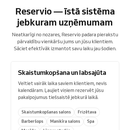
Reservio — īstā sistēma
jebkuram uzņēmumam
Neatkarīgi no nozares, Reservio padara pierakstu
pārvaldību vienkāršu jums un jūsu klientiem.
Sāciet efektīvāk izmantot savu laiku jau šodien.
Skaistumkopšana un labsajūta
Veltiet vairāk laika saviem klientiem, nevis
kalendāram. Ļaujiet viņiem rezervēt jūsu
pakalpojumus tiešsaistē jebkurā laikā.
Skaistumkopšanas salons
Frizētava
Barberšops
Manikīra salons
Spa