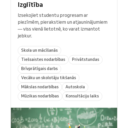
Izglītība
Izsekojiet studentu progresam ar
piezīmēm, pierakstiem un atjauninājumiem
— viss vienā lietotnē, ko varat izmantot
jebkur.
Skola un mācīšanās
Tiešsaistes nodarbības
Privātstundas
Brīvprātīgais darbs
Vecāku un skolotāju tikšanās
Mākslas nodarbības
Autoskola
Mūzikas nodarbības
Konsultāciju laiks