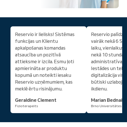
Reservio ir lielisks! Sistēmas
Reservio palīdz 
funkcijas un Klientu
vairāk nekā 6 50
apkalpošanas komandas
laiku, vienlaikus
atsaucība un pozitīvā
nekā 10 stundas
attieksme ir izcila. Esmu ļoti
administratīvaji
apmierināta ar produktu
Iestādes un telp
kopumā un noteikti iesaku
digitalizācija visā
Reservio uzņēmumiem, kas
būtiski uzlaboju
meklē ērtu risinājumu.
ikdienu.
Geraldine Clement
Marian Bednařík
Fizioterapeits
Brno Universitātes sl