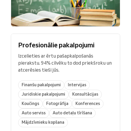
Profesionālie pakalpojumi
Izcelieties ar ērtu pašapkalpošanās
pierakstu. 94% cilvēku to dod priekšroku un
atcerēsies tieši jūs.
Finanšu pakalpojumi
Intervijas
Juridiskie pakalpojumi
Konsultācijas
Koučings
Fotogrāfija
Konferences
Auto serviss
Auto detaļu tīrīšana
Mājdzīvnieku kopšana