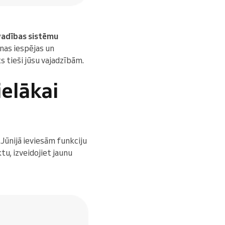
vadības sistēmu
nas iespējas un
s tieši jūsu vajadzībām.
ielākai
ūnijā ieviesām funkciju
tu, izveidojiet jaunu