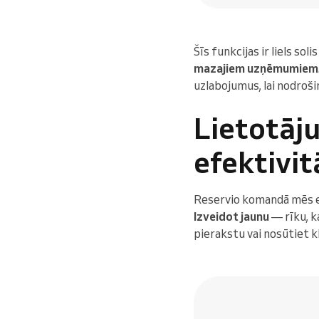
Šīs funkcijas ir liels s
mazajiem uzņēmumiem
uzlabojumus, lai nodroši
Lietotāju
efektivit
Reservio komandā mēs es
Izveidot jaunu
— rīku, k
pierakstu vai nosūtiet kl