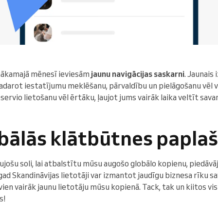
 nākamajā mēnesī ieviesām
jaunu navigācijas saskarni
. Jaunais
padarot iestatījumu meklēšanu, pārvaldību un pielāgošanu vēl 
servio lietošanu vēl ērtāku, ļaujot jums vairāk laika veltīt s
bālās klātbūtnes papla
ošu soli, lai atbalstītu mūsu augošo globālo kopienu, piedāvāj
ad Skandināvijas lietotāji var izmantot jaudīgu biznesa rīku sa
ien vairāk jaunu lietotāju mūsu kopienā. Tack, tak un kiitos v
s!