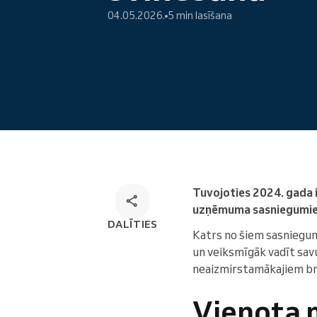
04.05.2026.
5 min lasīšana
Tiešsaistes pieraksts
Omnichannel rezervēšanas
risinājums
Tuvojoties 2024. gada iz
uzņēmuma sasniegumiem 
DALĪTIES
Katrs no šiem sasniegu
un veiksmīgāk vadīt savu
neaizmirstamākajiem brī
Vienota 