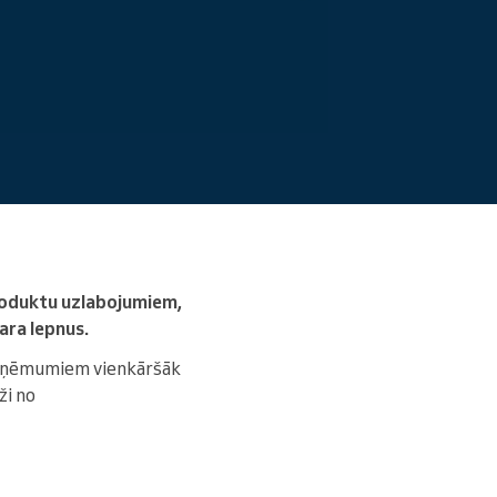
Lasīt vairāk
 produktu uzlabojumiem,
ara lepnus.
uzņēmumiem vienkāršāk
ži no