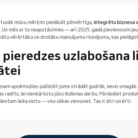
olis tuvāk mūsu mērķim piedāvāt pilnvērtīgu,
integrētu biznesa 
. Un mēs ar to neapstāsimies — arī 2025. gadā pievienosim jau
nātu vēl ērtāku un drošāku maksājumu risinājumu, kas pielāgot
 pieredzes uzlabošana l
ātei
am apņēmušies palīdzēt jums strādāt gudrāk, nevis smagāk. J
as radīts, lai vienkāršotu jūsu ikdienas darbu. Pārdodiet produk
ientam laika slotu — viss sākas vienuviet. Tas ir ātri un ērti.