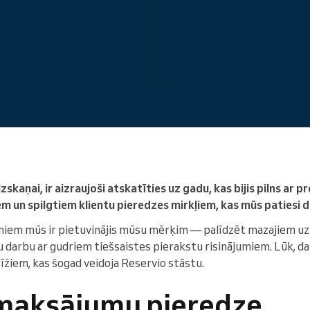
Enterprise
Jūs vadāt lielu organizāciju
skaņai, ir aizraujoši atskatīties uz gadu, kas bijis pilns ar
un spilgtiem klientu pieredzes mirkļiem, kas mūs patiesi d
miem mūs ir pietuvinājis mūsu mērķim — palīdzēt mazajiem 
 darbu ar gudriem tiešsaistes pierakstu risinājumiem. Lūk, da
žiem, kas šogad veidoja Reservio stāstu.
maksājumu pieredze