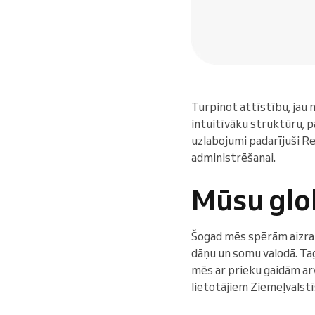
Turpinot attīstību, jau
intuitīvāku struktūru, 
uzlabojumi padarījuši Re
administrēšanai.
Mūsu glo
Šogad mēs spērām aizrauj
dāņu un somu valodā. Tag
mēs ar prieku gaidām arv
lietotājiem Ziemeļvalstī