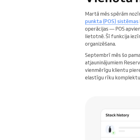
Martā mēs spērām nozīmī
punkta (POS) sistēmas
operācijas — POS apvien
lietotnē. Šī funkcija ie
organizēšana.
Septembrī mēs šo pamat
atjauninājumiem Reservio
vienmērīgu klientu pier
elastīgu rīku komplektu