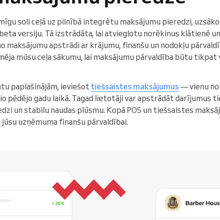
gu soli ceļā uz pilnībā integrētu maksājumu pieredzi, uzsāk
beta versiju. Tā izstrādāta, lai atvieglotu norēķinus klātienē 
o maksājumu apstrādi ar krājumu, finanšu un nodokļu pārvaldī
zīmēja mūsu ceļa sākumu, lai maksājumu pārvaldība būtu tikpat
u paplašinājām, ieviešot
tiešsaistes maksājumus
— vienu no
 pēdējo gadu laikā. Tagad lietotāji var apstrādāt darījumus ti
edzi un stabilu naudas plūsmu. Kopā POS un tiešsaistes maksāj
 jūsu uzņēmuma finanšu pārvaldībai.