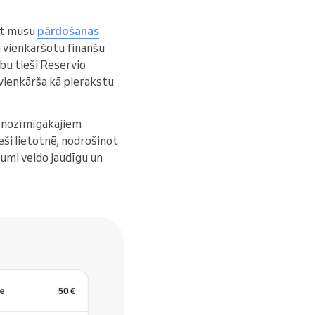
ot mūsu
pārdošanas
un vienkāršotu finanšu
bu tieši Reservio
 vienkārša kā pierakstu
 nozīmīgākajiem
eši lietotnē, nodrošinot
umi veido jaudīgu un