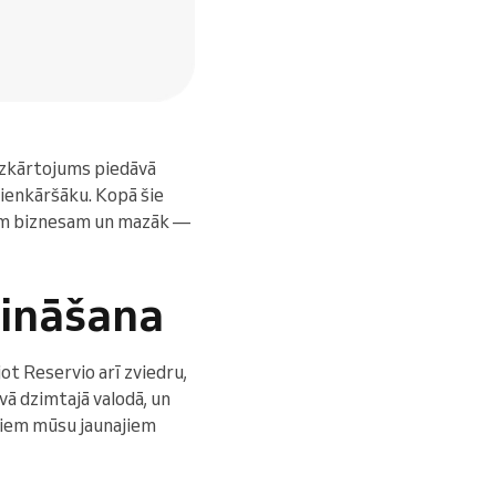
 izkārtojums piedāvā
vienkāršāku. Kopā šie
avam biznesam un mazāk —
šināšana
ot Reservio arī zviedru,
vā dzimtajā valodā, un
isiem mūsu jaunajiem