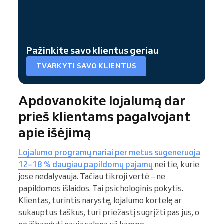
Pažinkite savo klientus geriau
TVARKYTI SAVO KLIENTUS
Apdovanokite lojalumą dar
prieš klientams pagalvojant
apie išėjimą
Lojalumo programų nariai per metus sugeneruoja
12–18 % daugiau papildomų pajamų
nei tie, kurie
jose nedalyvauja. Tačiau tikroji vertė – ne
papildomos išlaidos. Tai psichologinis pokytis.
Klientas, turintis narystę, lojalumo kortelę ar
sukauptus taškus, turi priežastį sugrįžti pas jus, o