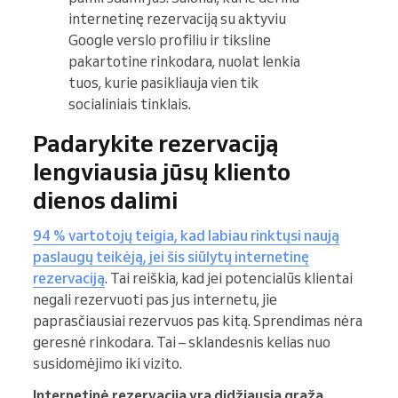
internetinę rezervaciją su aktyviu
Google verslo profiliu ir tiksline
pakartotine rinkodara, nuolat lenkia
tuos, kurie pasikliauja vien tik
socialiniais tinklais.
Padarykite rezervaciją
lengviausia jūsų kliento
dienos dalimi
94 % vartotojų teigia, kad labiau rinktųsi naują
paslaugų teikėją, jei šis siūlytų internetinę
rezervaciją
. Tai reiškia, kad jei potencialūs klientai
negali rezervuoti pas jus internetu, jie
paprasčiausiai rezervuos pas kitą. Sprendimas nėra
geresnė rinkodara. Tai – sklandesnis kelias nuo
susidomėjimo iki vizito.
Internetinė rezervacija yra didžiausia grąžą