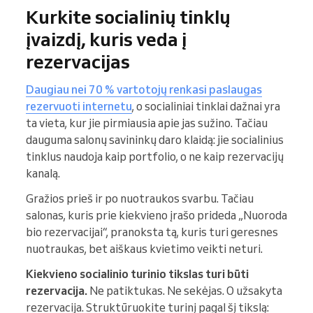
Kurkite socialinių tinklų
įvaizdį, kuris veda į
rezervacijas
Daugiau nei 70 % vartotojų renkasi paslaugas
rezervuoti internetu
, o socialiniai tinklai dažnai yra
ta vieta, kur jie pirmiausia apie jas sužino. Tačiau
dauguma salonų savininkų daro klaidą: jie socialinius
tinklus naudoja kaip portfolio, o ne kaip rezervacijų
kanalą.
Gražios prieš ir po nuotraukos svarbu. Tačiau
salonas, kuris prie kiekvieno įrašo prideda „Nuoroda
bio rezervacijai“, pranoksta tą, kuris turi geresnes
nuotraukas, bet aiškaus kvietimo veikti neturi.
Kiekvieno socialinio turinio tikslas turi būti
rezervacija.
Ne patiktukas. Ne sekėjas. O užsakyta
rezervacija. Struktūruokite turinį pagal šį tikslą: