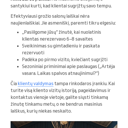
santykiui kurti, kad klientai sugrįžtų savo tempu.
Efektyviausi grožio salonų laiškai nėra
naujienlaiškiai. Jie asmeniški, paremti tikru elgesiu:
„Pasiilgome jūsų“ žinutė, kai nuolatinis
klientas nerezervavo 6–8 savaites
Sveikinimas su gimtadieniu ir paskata
rezervuoti
Padėka po pirmo vizito, kviečiant sugrįžti
Sezoniniai priminimai apie paslaugas („Artėja
vasara. Laikas spalvos atnaujinimui?“)
Čia
klientų valdymas
tampa rinkodaros įrankiu. Kai
turite visą kliento vizitų istoriją, pageidavimus ir
kontaktus vienoje vietoje, galite siųsti tinkamą
žinutę tinkamu metu, o ne bendrus masinius
laiškus, kurių niekas neskaito.