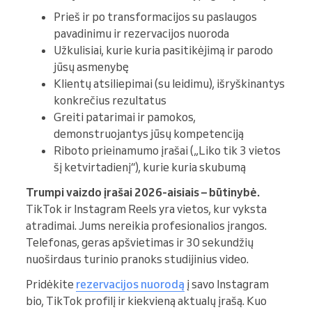
Prieš ir po transformacijos su paslaugos
pavadinimu ir rezervacijos nuoroda
Užkulisiai, kurie kuria pasitikėjimą ir parodo
jūsų asmenybę
Klientų atsiliepimai (su leidimu), išryškinantys
konkrečius rezultatus
Greiti patarimai ir pamokos,
demonstruojantys jūsų kompetenciją
Riboto prieinamumo įrašai („Liko tik 3 vietos
šį ketvirtadienį“), kurie kuria skubumą
Trumpi vaizdo įrašai 2026-aisiais – būtinybė.
TikTok ir Instagram Reels yra vietos, kur vyksta
atradimai. Jums nereikia profesionalios įrangos.
Telefonas, geras apšvietimas ir 30 sekundžių
nuoširdaus turinio pranoks studijinius video.
Pridėkite
rezervacijos nuorodą
į savo Instagram
bio, TikTok profilį ir kiekvieną aktualų įrašą. Kuo