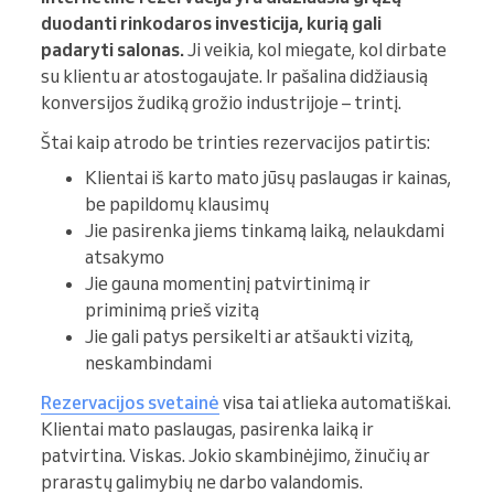
duodanti rinkodaros investicija, kurią gali
padaryti salonas.
Ji veikia, kol miegate, kol dirbate
su klientu ar atostogaujate. Ir pašalina didžiausią
konversijos žudiką grožio industrijoje – trintį.
Štai kaip atrodo be trinties rezervacijos patirtis:
Klientai iš karto mato jūsų paslaugas ir kainas,
be papildomų klausimų
Jie pasirenka jiems tinkamą laiką, nelaukdami
atsakymo
Jie gauna momentinį patvirtinimą ir
priminimą prieš vizitą
Jie gali patys persikelti ar atšaukti vizitą,
neskambindami
Rezervacijos svetainė
visa tai atlieka automatiškai.
Klientai mato paslaugas, pasirenka laiką ir
patvirtina. Viskas. Jokio skambinėjimo, žinučių ar
prarastų galimybių ne darbo valandomis.