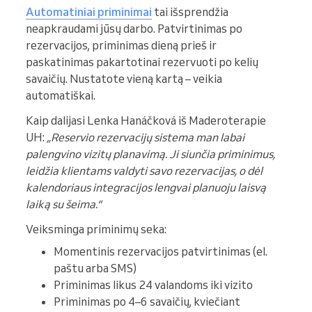
Automatiniai priminimai
tai išsprendžia
neapkraudami jūsų darbo. Patvirtinimas po
rezervacijos, priminimas dieną prieš ir
paskatinimas pakartotinai rezervuoti po kelių
savaičių. Nustatote vieną kartą – veikia
automatiškai.
Kaip dalijasi Lenka Hanáčková iš Maderoterapie
UH:
„Reservio rezervacijų sistema man labai
palengvino vizitų planavimą. Ji siunčia priminimus,
leidžia klientams valdyti savo rezervacijas, o dėl
kalendoriaus integracijos lengvai planuoju laisvą
laiką su šeima.“
Veiksminga priminimų seka:
Momentinis rezervacijos patvirtinimas (el.
paštu arba SMS)
Priminimas likus 24 valandoms iki vizito
Priminimas po 4–6 savaičių, kviečiant