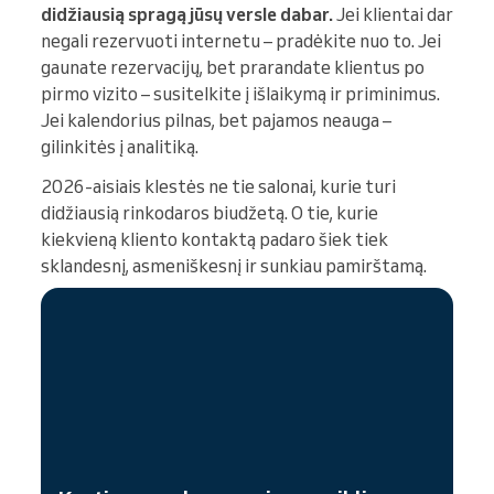
didžiausią spragą jūsų versle dabar.
Jei klientai dar
negali rezervuoti internetu – pradėkite nuo to. Jei
gaunate rezervacijų, bet prarandate klientus po
pirmo vizito – susitelkite į išlaikymą ir priminimus.
Jei kalendorius pilnas, bet pajamos neauga –
gilinkitės į analitiką.
2026-aisiais klestės ne tie salonai, kurie turi
didžiausią rinkodaros biudžetą. O tie, kurie
kiekvieną kliento kontaktą padaro šiek tiek
sklandesnį, asmeniškesnį ir sunkiau pamirštamą.