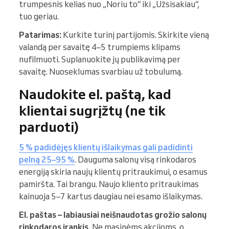
trumpesnis kelias nuo „Noriu to“ iki „Užsisakiau“,
tuo geriau.
Patarimas:
Kurkite turinį partijomis. Skirkite vieną
valandą per savaitę 4–5 trumpiems klipams
nufilmuoti. Suplanuokite jų publikavimą per
savaitę. Nuoseklumas svarbiau už tobulumą.
Naudokite el. paštą, kad
klientai sugrįžtų (ne tik
parduoti)
5 % padidėjęs klientų išlaikymas gali padidinti
pelną 25–95 %
. Dauguma salonų visą rinkodaros
energiją skiria naujų klientų pritraukimui, o esamus
pamiršta. Tai brangu. Naujo kliento pritraukimas
kainuoja 5–7 kartus daugiau nei esamo išlaikymas.
El. paštas – labiausiai neišnaudotas grožio salonų
rinkodaros įrankis.
Ne masinėms akcijoms, o