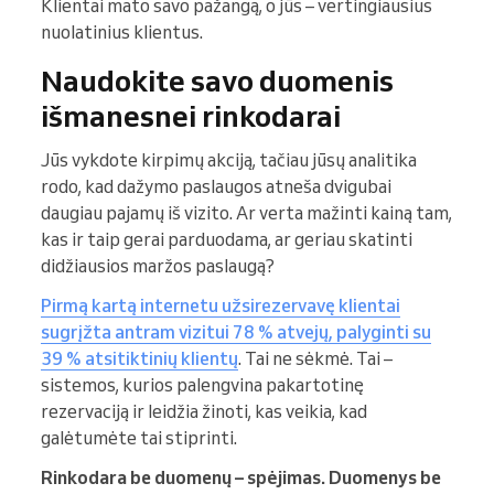
Klientai mato savo pažangą, o jūs – vertingiausius
nuolatinius klientus.
Naudokite savo duomenis
išmanesnei rinkodarai
Jūs vykdote kirpimų akciją, tačiau jūsų analitika
rodo, kad dažymo paslaugos atneša dvigubai
daugiau pajamų iš vizito. Ar verta mažinti kainą tam,
kas ir taip gerai parduodama, ar geriau skatinti
didžiausios maržos paslaugą?
Pirmą kartą internetu užsirezervavę klientai
sugrįžta antram vizitui 78 % atvejų, palyginti su
39 % atsitiktinių klientų
. Tai ne sėkmė. Tai –
sistemos, kurios palengvina pakartotinę
rezervaciją ir leidžia žinoti, kas veikia, kad
galėtumėte tai stiprinti.
Rinkodara be duomenų – spėjimas. Duomenys be