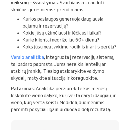
veiksmų – švaistymas.
Svarbiausia – naudoti
skaičius geresniems sprendimams:
Kurios paslaugos generuoja daugiausia
pajamų ir rezervacijų?
Kokie jūsų užimčiausi ir lėčiausi laikai?
Kurie klientai negrįžo jau 60+ dienų?
Koks jūsų neatvykimų rodiklis ir ar jis gerėja?
Verslo analitika
, integruota į rezervacijų sistemą,
tai padaro paprasta. Jums nereikia lentelių ar
atskirų įrankių. Tiesiog atsidarykite valdymo
skydelį, matykite situaciją ir koreguokite.
Patarimas:
Analitiką peržiūrėkite kas mėnesį.
Ieškokite vieno dalyko, kurį verta daryti daugiau, ir
vieno, kurį verta keisti. Nedideli, duomenimis
paremti pokyčiai ilgainiui duoda didelį rezultatą.