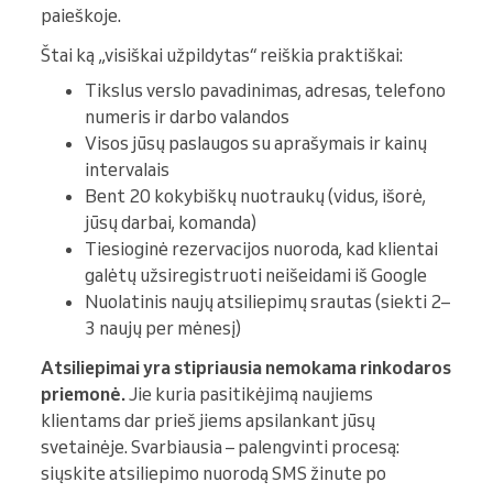
paieškoje.
Štai ką „visiškai užpildytas“ reiškia praktiškai:
Tikslus verslo pavadinimas, adresas, telefono
numeris ir darbo valandos
Visos jūsų paslaugos su aprašymais ir kainų
intervalais
Bent 20 kokybiškų nuotraukų (vidus, išorė,
jūsų darbai, komanda)
Tiesioginė rezervacijos nuoroda, kad klientai
galėtų užsiregistruoti neišeidami iš Google
Nuolatinis naujų atsiliepimų srautas (siekti 2–
3 naujų per mėnesį)
Atsiliepimai yra stipriausia nemokama rinkodaros
priemonė.
Jie kuria pasitikėjimą naujiems
klientams dar prieš jiems apsilankant jūsų
svetainėje. Svarbiausia – palengvinti procesą:
siųskite atsiliepimo nuorodą SMS žinute po