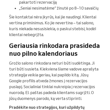
pakartoti rezervaciją
„Seniai nesimatėme“ žinutė po 8–10 savaičių
Šie kontaktai nėra įkyrūs, kai jie naudingi. Klientai
vertina priminimus. Ko jie nevertina – tai salono,
kuris niekada nesusisiekia, o paskui stebisi, kodėl
klientai nebegrįžta.
Geriausia rinkodara prasideda
nuo pilno kalendoriaus
Grožio salono rinkodara neturi būti sudėtinga. Ji
turi būti susieta. Kiekviena šiame vadove aprašyta
strategija veikia geriau, kai papildo kitą. Jūsų
Google profilis atveda žmones į rezervacijos
puslapį. Socialiniai tinklai nukreipia į rezervacijos
nuorodą. El. paštas padeda klientams sugrįžti. O
jūsų duomenys parodo, ką verta stiprinti.
Pradėkite nuo strategijos, kuri užpildytų