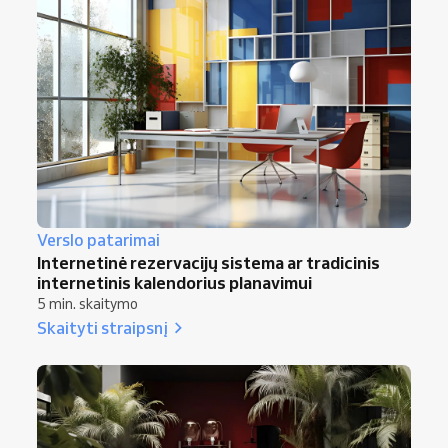
reklama turėtų papildyti natūralias
pastangas, o ne jas pakeisti.
Verslo patarimai
Internetinė rezervacijų sistema ar tradicinis
internetinis kalendorius planavimui
5 min. skaitymo
Skaityti straipsnį