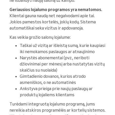
ne išbandyti naują saloną už kampo.
Geriausios lojalumo programos yra nematomos.
Klientai gauna naudą net negalvodami apie tai.
Jokios pamestos kortelės, jokių kodų. Sistema
automatiškai seka vizitus ir apdovanoja.
Kas veikia grožio salonų lojalume:
Taškai už vizitą ar išleistą sumą, kurie kaupiasi
iki nemokamos paslaugos ar atnaujinimo
Narystės abonementai (pvz., neriboti
džiovinimai per mėnesį arba nustatytas vizitų
skaičius su nuolaida)
Gimtadienio dovanos, kurios atrodo
asmeniškos, o ne automatinės
Ankstyva prieiga prie naujų paslaugų ar
produktų lojaliems klientams
Turėdami integruotą lojalumo programą, jums
nereikia atskiros programėlės ar kortelių sistemos.