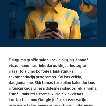
Dauguma grožio salonų savininkų jau išbandė
visas įmanomas rinkodaros idėjas. Instagram
įrašai, lojalumo kortelės, lankstinukai,
rekomendacijų programos. Kai kas veikia,
dauguma – ne. Skirtumas tarp pilno kalendoriaus
ir tuščių kėdžių nėra didesnės išlaidos reklamoms.
Esmė – sukurti sistemą, kurioje kiekvienas
kontaktas – nuo Google įrašo iki rezervacijos
proceso – tyliai paverčia naršytojus nuolatiniais