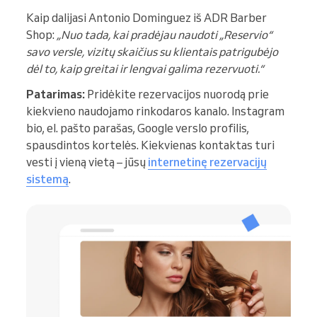
Kaip dalijasi Antonio Dominguez iš ADR Barber
Shop:
„Nuo tada, kai pradėjau naudoti „Reservio“
savo versle, vizitų skaičius su klientais patrigubėjo
dėl to, kaip greitai ir lengvai galima rezervuoti.“
Patarimas:
Pridėkite rezervacijos nuorodą prie
kiekvieno naudojamo rinkodaros kanalo. Instagram
bio, el. pašto parašas, Google verslo profilis,
spausdintos kortelės. Kiekvienas kontaktas turi
vesti į vieną vietą – jūsų
internetinę rezervacijų
sistemą
.