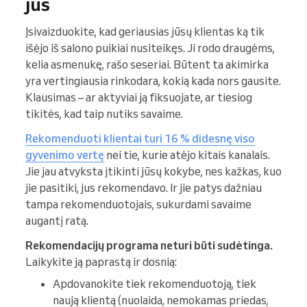
jus
Įsivaizduokite, kad geriausias jūsų klientas ką tik
išėjo iš salono puikiai nusiteikęs. Ji rodo draugėms,
kelia asmenukę, rašo seseriai. Būtent ta akimirka
yra vertingiausia rinkodara, kokią kada nors gausite.
Klausimas – ar aktyviai ją fiksuojate, ar tiesiog
tikitės, kad taip nutiks savaime.
Rekomenduoti klientai turi 16 % didesnę viso
gyvenimo vertę
nei tie, kurie atėjo kitais kanalais.
Jie jau atvyksta įtikinti jūsų kokybe, nes kažkas, kuo
jie pasitiki, jus rekomendavo. Ir jie patys dažniau
tampa rekomenduotojais, sukurdami savaime
augantį ratą.
Rekomendacijų programa neturi būti sudėtinga.
Laikykite ją paprastą ir dosnią:
Apdovanokite tiek rekomenduotoją, tiek
naują klientą (nuolaida, nemokamas priedas,