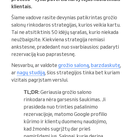
klientais.
Šiame vadove rasite devynias patikrintas grožio
salonų rinkodaros strategijas, kurios veikia kartu.
Tai ne atsitiktinis 50 idėjų sąrašas, kurio niekada
neužbaigsite. Kiekviena strategija remiasi
ankstesne, pradedant nuo svarbiausios: padaryti
rezervaciją kuo paprastesnę.
Nesvarbu, ar valdote
grožio saloną
,
barzdaskutę
,
ar
nagų studiją
, šios strategijos tinka bet kuriam
vizitais pagrįstam verslui.
TL;DR:
Geriausia grožio salono
rinkodara nėra garsesnis šaukimas. Ji
prasideda nuo trinties pašalinimo
rezervacijoje, matomo Google profilio
kūrimo ir klientų duomenų naudojimo,
kad žmonės sugrįžtų dar prieš
pamiršdami jus. Salonai, kurie derina