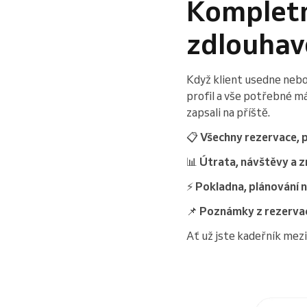
Kompletn
zdlouhav
Když klient usedne nebo
profil a vše potřebné m
zapsali na příště.
📋
Všechny rezervace,
📊
Útrata, návštěvy a 
⚡
Pokladna, plánování
📌
Poznámky z rezerva
Ať už jste kadeřník me