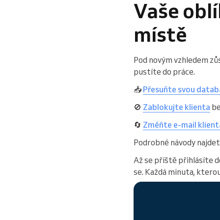
Vaše oblí
místě
Pod novým vzhledem zůstá
pustíte do práce.
📥
Přesuňte svou databá
🚫
Zablokujte klienta
be
🔄
Změňte e-mail klient
Podrobné návody najdet
Až se příště přihlásíte 
se. Každá minuta, kterou