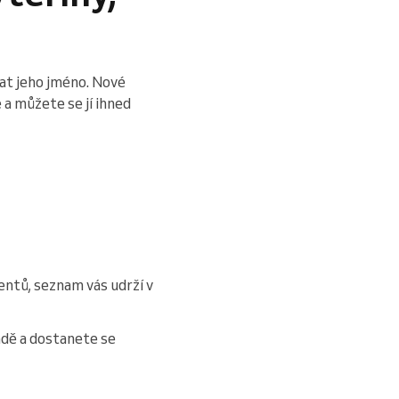
edat jeho jméno. Nové
a můžete se jí ihned
entů, seznam vás udrží v
ndě a dostanete se