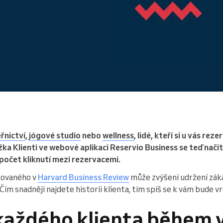
Vedete velkou organizaci
řnictví
,
jógové studio
nebo
wellness
, lidé, kteří si u vás rez
a Klienti ve webové aplikaci Reservio Business se teď načítá 
 počet kliknutí mezi rezervacemi.
kovaného v
Harvard Business Review
může zvýšení udržení zák
 Čím snadněji najdete historii klienta, tím spíš se k vám bude v
každého klienta během v