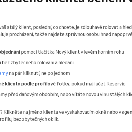
áš stálý klient, poslední, co chcete, je zdlouhavě rolovat a hl
luje procházení, takže najdete správnou osobu hned napoprvé 
 objednání
pomocí tlačítka Nový klient v levém horním rohu
i
bez zbytečného rolování a hledání
namy
na pár kliknutí, ne po jednom
é klienty podle profilové fotky
, pokud mají účet Reservio
namy před daňovým obdobím, nebo vítáte novou vlnu stálých kli
e? Klikněte na jméno klienta ve vyskakovacím okně nebo v age
ofilu, bez zbytečných oklik.