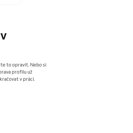
 v
te to opravit. Nebo si
prava profilu už
račovat v práci.