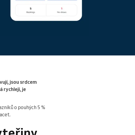
ervují, jsou srdcem
rychleji, je
azníků o pouhých 5 %
racet.
teřiny,