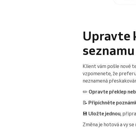
Upravte k
seznamu
Klient vám pošle nové te
vzpomenete, že preferuje
neznamená přeskakování 
✏️
Opravte překlep neb
📝
Připíchněte poznámk
💾
Uložte jednou
, přip
Změna je hotová a vy se