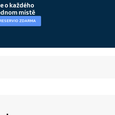
se o každého
jednom místě
RESERVIO ZDARMA