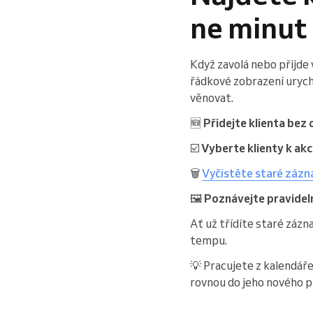
ne minut
Když zavolá nebo přijde v
řádkové zobrazení urych
věnovat.
🆕
Přidejte klienta bez
☑️
Vyberte klienty k akc
🗑️
Vyčistěte staré záz
🖼️
Poznávejte pravideln
Ať už třídíte staré záz
tempu.
💡 Pracujete z kalendář
rovnou do jeho nového pr