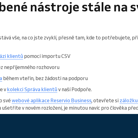
bené nástroje stále na 
vá vše, na co jste zvyklí, přesně tam, kde to potřebujete, př
zi klientů
pomocí importu CSV
z nepříjemného rozhovoru
a
během vteřin, bez žádosti na podporu
e v
kolekci Správa klientů
v naší Podpoře.
do své
webové aplikace Reservio Business
, otevřete si
záložku 
 ušetříte v novém rozložení, je minutou navíc pro člověka před