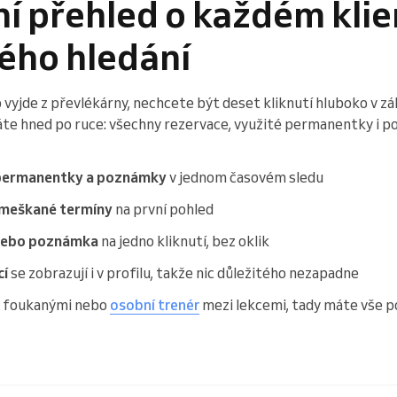
í přehled o každém klie
ého hledání
 vyjde z převlékárny, nechcete být deset kliknutí hluboko v zá
áte hned po ruce: všechny rezervace, využité permanentky i po
 permanentky a poznámky
v jednom časovém sledu
zmeškané termíny
na první pohled
 nebo poznámka
na jedno kliknutí, bez oklik
cí
se zobrazují i v profilu, takže nic důležitého nezapadne
zi foukanými nebo
osobní trenér
mezi lekcemi, tady máte vše 