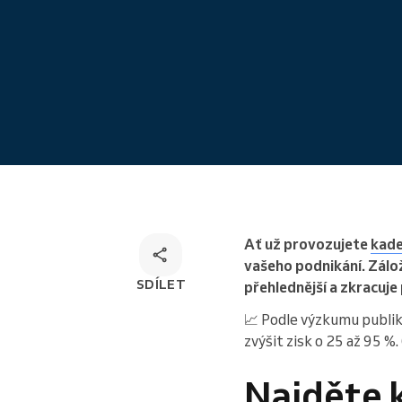
Řešení pro rezervaci odkudkoliv
Ať už provozujete
kade
vašeho podnikání. Záložk
SDÍLET
přehlednější a zkracuje
📈 Podle výzkumu publi
zvýšit zisk o 25 až 95 %.
Najděte 