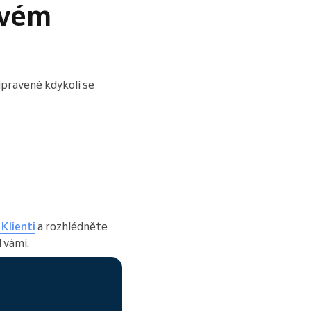
svém
ipravené kdykoli se
Klienti
a rozhlédněte
 vámi.