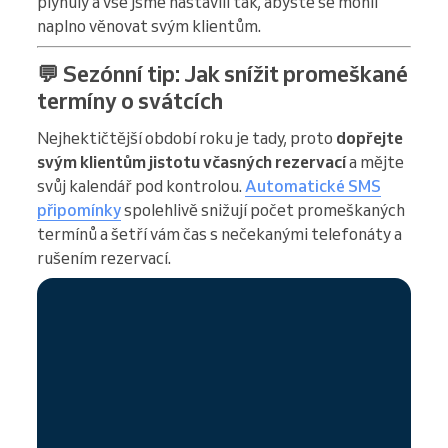
plynulý a vše jsme nastavili tak, abyste se mohli
naplno věnovat svým klientům.
💬 Sezónní tip: Jak snížit promeškané
termíny o svátcích
Nejhektičtější období roku je tady, proto
dopřejte
svým klientům jistotu včasných rezervací
a mějte
svůj kalendář pod kontrolou.
Automatické SMS
připomínky
spolehlivě snižují počet promeškaných
termínů a šetří vám čas s nečekanými telefonáty a
rušením rezervací.