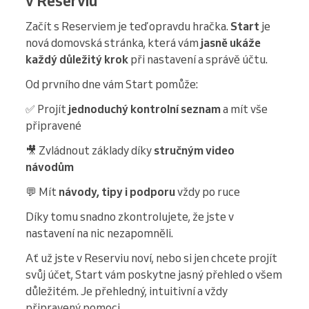
v Reserviu
Začít s Reserviem je teď opravdu hračka.
Start
je
nová domovská stránka, která vám
jasně ukáže
každý důležitý krok
při nastavení a správě účtu.
Od prvního dne vám Start pomůže:
✅ Projít
jednoduchý kontrolní seznam
a mít vše
připravené
🎥 Zvládnout základy díky
stručným video
návodům
💬 Mít
návody, tipy i podporu
vždy po ruce
Díky tomu snadno zkontrolujete, že jste v
nastavení na nic nezapomněli.
Ať už jste v Reserviu noví, nebo si jen chcete projít
svůj účet, Start vám poskytne jasný přehled o všem
důležitém. Je přehledný, intuitivní a vždy
připravený pomoci.