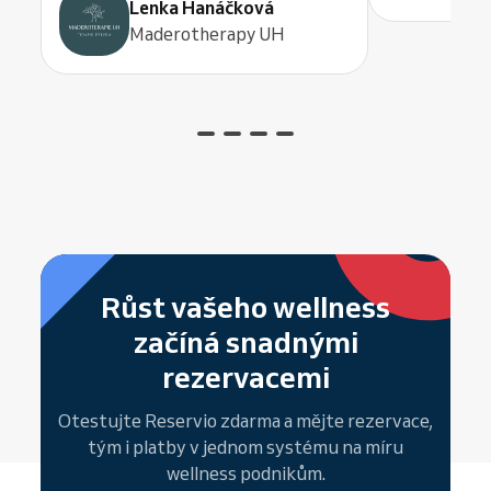
Lenka Hanáčková
Maderotherapy UH
Růst vašeho wellness
začíná snadnými
rezervacemi
Otestujte Reservio zdarma a mějte rezervace,
tým i platby v jednom systému na míru
wellness podnikům.