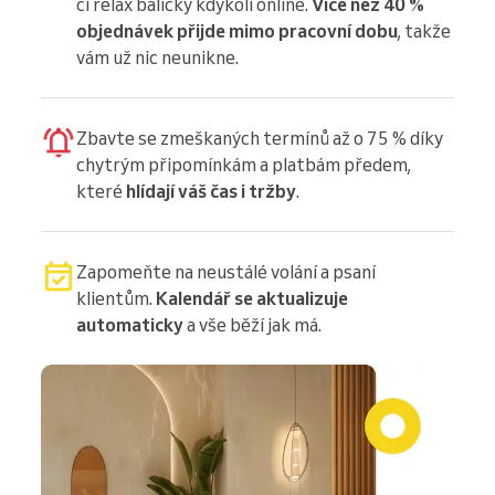
či relax balíčky kdykoli online.
Více než 40 %
objednávek přijde mimo pracovní dobu
, takže
vám už nic neunikne.
Zbavte se zmeškaných termínů až o 75 % díky
chytrým připomínkám a platbám předem,
které
hlídají váš čas i tržby
.
Zapomeňte na neustálé volání a psaní
klientům.
Kalendář se aktualizuje
automaticky
a vše běží jak má.