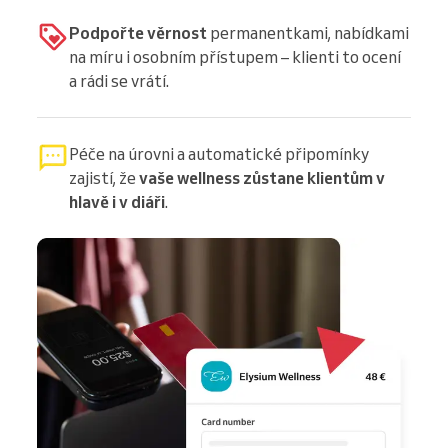
Podpořte věrnost
permanentkami, nabídkami
na míru i osobním přístupem – klienti to ocení
a rádi se vrátí.
Péče na úrovni a automatické připomínky
zajistí, že
vaše wellness zůstane klientům v
hlavě i v diáři
.