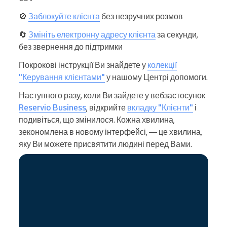
🚫
Заблокуйте клієнта
без незручних розмов
🔄
Змініть електронну адресу клієнта
за секунди,
без звернення до підтримки
Покрокові інструкції Ви знайдете у
колекції
"Керування клієнтами"
у нашому Центрі допомоги.
Наступного разу, коли Ви зайдете у вебзастосунок
Reservio Business
, відкрийте
вкладку "Клієнти"
і
подивіться, що змінилося. Кожна хвилина,
зекономлена в новому інтерфейсі, — це хвилина,
яку Ви можете присвятити людині перед Вами.