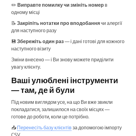
✏️
Виправте помилку чи змініть номер
в
одному місці
📝
Закріпіть нотатки про вподобання
чи алергії
для наступного разу
💾
Збережіть один раз
— і дані готові для кожного
наступного візиту
Зміни внесено — і Ви знову можете приділити
увагу клієнту.
Ваші улюблені інструменти
— там, де й були
Під новим виглядом усе, на що Ви вже звикли
покладатися, залишилося на своїх місцях —
готове до роботи, коли це потрібно.
📥
Перенесіть базу клієнтів
за допомогою імпорту
CSV