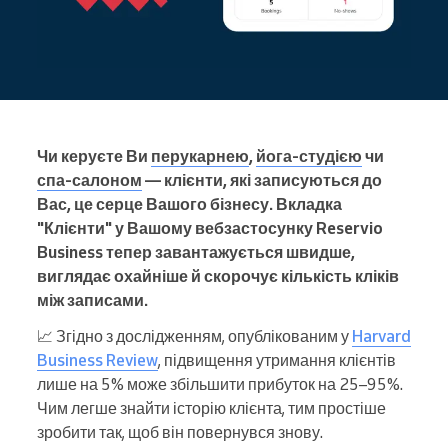
Чи керуєте Ви
перукарнею
,
йога-студією
чи
спа-салоном
— клієнти, які записуються до
Вас, це серце Вашого бізнесу. Вкладка
"Клієнти" у Вашому вебзастосунку Reservio
Business тепер завантажується швидше,
виглядає охайніше й скорочує кількість кліків
між записами.
📈 Згідно з дослідженням, опублікованим у
Harvard
Business Review
, підвищення утримання клієнтів
лише на 5% може збільшити прибуток на 25–95%.
Чим легше знайти історію клієнта, тим простіше
зробити так, щоб він повернувся знову.