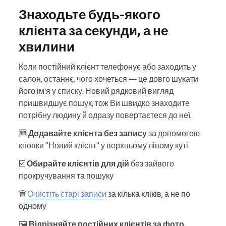
Знаходьте будь-якого
клієнта за секунди, а не
хвилини
Коли постійний клієнт телефонує або заходить у
салон, останнє, чого хочеться — це довго шукати
його ім'я у списку. Новий рядковий вигляд
пришвидшує пошук, тож Ви швидко знаходите
потрібну людину й одразу повертаєтеся до неї.
🆕
Додавайте клієнта без запису
за допомогою
кнопки "Новий клієнт" у верхньому лівому куті
☑️
Обирайте клієнтів для дій
без зайвого
прокручування та пошуку
🗑️
Очистіть старі записи
за кілька кліків, а не по
одному
🖼️
Відрізняйте постійних клієнтів за фото