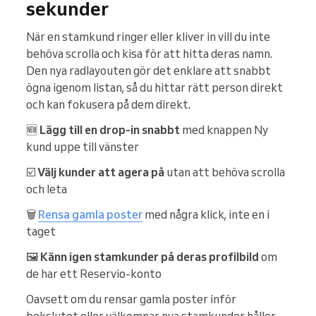
sekunder
När en stamkund ringer eller kliver in vill du inte
behöva scrolla och kisa för att hitta deras namn.
Den nya radlayouten gör det enklare att snabbt
ögna igenom listan, så du hittar rätt person direkt
och kan fokusera på dem direkt.
🆕
Lägg till en drop-in snabbt
med knappen Ny
kund uppe till vänster
☑️
Välj kunder att agera på
utan att behöva scrolla
och leta
🗑️
Rensa gamla poster
med några klick, inte en i
taget
🖼️
Känn igen stamkunder på deras profilbild
om
de har ett Reservio-konto
Oavsett om du rensar gamla poster inför