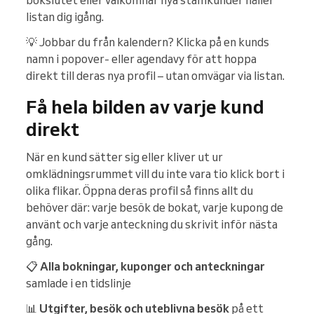
bokslutet eller välkomnar nya stamkunder håller
listan dig igång.
💡 Jobbar du från kalendern? Klicka på en kunds
namn i popover- eller agendavy för att hoppa
direkt till deras nya profil – utan omvägar via listan.
Få hela bilden av varje kund
direkt
När en kund sätter sig eller kliver ut ur
omklädningsrummet vill du inte vara tio klick bort i
olika flikar. Öppna deras profil så finns allt du
behöver där: varje besök de bokat, varje kupong de
använt och varje anteckning du skrivit inför nästa
gång.
📋
Alla bokningar, kuponger och anteckningar
samlade i en tidslinje
📊
Utgifter, besök och uteblivna besök
på ett