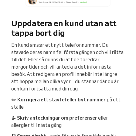
Uppdatera en kund utan att
tappa bort dig
En kund sms:ar ett nytt telefonnummer. Du
stavade deras namn fel första gången och vill rätta
till det. Eller så minns du att de föredrar
morgontider och vill anteckna det inför nästa
besök. Att redigera en profil innebär inte längre
att hoppa mellan olika vyer – du stannar där du är
och kan fortsätta med din dag.
✏️
Korrigera ett stavfel eller byt nummer
på ett
ställe
📝
Skriv anteckningar om preferenser
eller
allergier till nästa gång
💾
Spara direkt
– redo för varje framtida besök