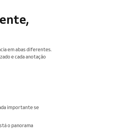
ente,
ncia em abas diferentes.
lizado e cada anotação
ada importante se
está o panorama