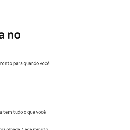
a no
 pronto para quando você
da tem tudo o que você
ma olhada. Cada minuto