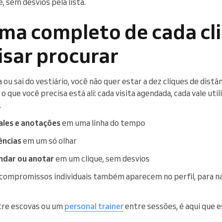
e, sem desvios pela lista.
ma completo de cada cli
isar procurar
ou sai do vestiário, você não quer estar a dez cliques de distâ
 o que você precisa está ali: cada visita agendada, cada vale uti
.
ales e anotações
em uma linha do tempo
ências
em um só olhar
endar ou anotar
em um clique, sem desvios
compromissos individuais também aparecem no perfil, para n
tre escovas ou um
personal trainer
entre sessões, é aqui que 