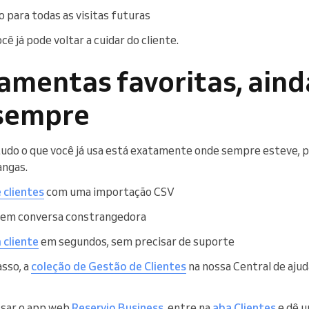
o para todas as visitas futuras
ocê já pode voltar a cuidar do cliente.
amentas favoritas, aind
 sempre
, tudo o que você já usa está exatamente onde sempre esteve,
angas.
 clientes
com uma importação CSV
em conversa constrangedora
 cliente
em segundos, sem precisar de suporte
asso, a
coleção de Gestão de Clientes
na nossa Central de aju
ssar o app web
Reservio Business
, entre na
aba Clientes
e dê u