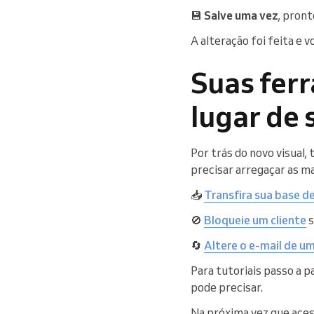
💾
Salve uma vez
, pront
A alteração foi feita e v
Suas ferr
lugar de
Por trás do novo visual
precisar arregaçar as m
📥
Transfira sua base de
🚫
Bloqueie um cliente
s
🔄
Altere o e-mail de um
Para tutoriais passo a p
pode precisar.
Na próxima vez que ace