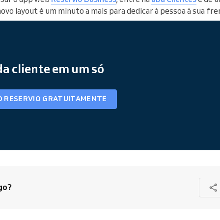
ovo layout é um minuto a mais para dedicar à pessoa à sua fre
da cliente em um só
O RESERVIO GRATUITAMENTE
go?