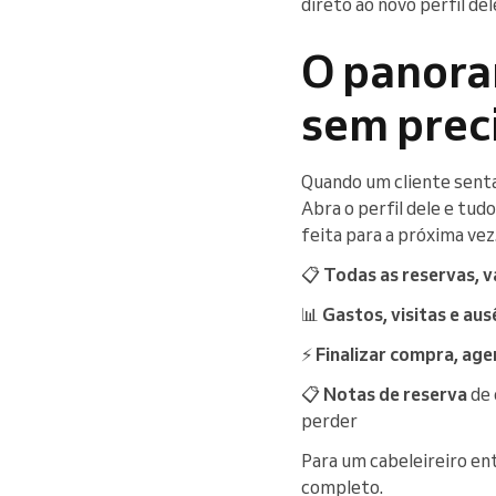
direto ao novo perfil del
O panora
sem prec
Quando um cliente senta 
Abra o perfil dele e tudo
feita para a próxima vez
📋
Todas as reservas, v
📊
Gastos, visitas e aus
⚡
Finalizar compra, ag
📋
Notas de reserva
de 
perder
Para um cabeleireiro en
completo.