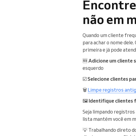
Encontre
não em m
Quando um cliente freque
para achar o nome dele. 
primeira e já pode atend
🆕
Adicione um cliente
esquerdo
☑️
Selecione clientes pa
🗑️
Limpe registros anti
🖼️
Identifique clientes 
Seja limpando registros
lista mantém você em 
💡 Trabalhando direto do