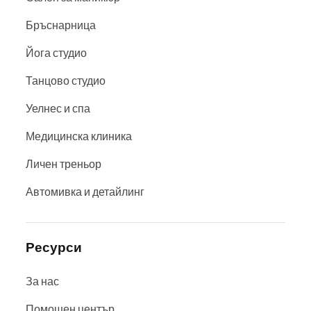
Бръснарница
Йога студио
Танцово студио
Уелнес и спа
Медицинска клиника
Личен треньор
Автомивка и детайлинг
Ресурси
За нас
Помощен център