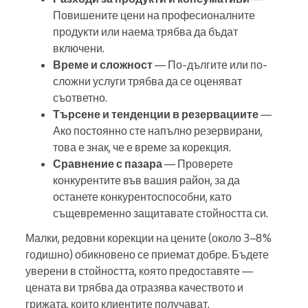
Повишените цени на професионалните
продукти или наема трябва да бъдат
включени.
Време и сложност
— По-дългите или по-
сложни услуги трябва да се оценяват
съответно.
Търсене и тенденции в резервациите
—
Ако постоянно сте напълно резервирани,
това е знак, че е време за корекция.
Сравнение с пазара
— Проверете
конкурентите във вашия район, за да
останете конкурентоспособни, като
същевременно защитавате стойността си.
Малки, редовни корекции на цените (около 3–8%
годишно) обикновено се приемат добре. Бъдете
уверени в стойността, която предоставяте —
цената ви трябва да отразява качеството и
грижата, които клиентите получават.