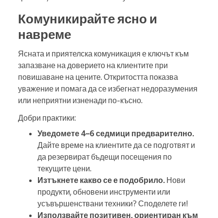
Комуникирайте ясно и
навреме
Ясната и приятелска комуникация е ключът към
запазване на доверието на клиентите при
повишаване на цените. Откритостта показва
уважение и помага да се избегнат недоразумения
или неприятни изненади по-късно.
Добри практики:
Уведомете 4–6 седмици предварително.
Дайте време на клиентите да се подготвят и
да резервират бъдещи посещения по
текущите цени.
Изтъкнете какво се е подобрило.
Нови
продукти, обновени инструменти или
усъвършенствани техники? Споделете ги!
Използвайте позитивен, ориентиран към