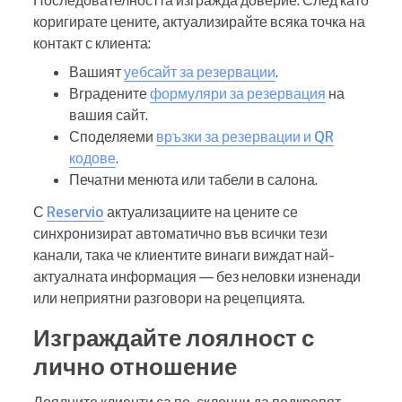
Последователността изгражда доверие. След като
коригирате цените, актуализирайте всяка точка на
контакт с клиента:
Вашият
уебсайт за резервации
.
Вградените
формуляри за резервация
на
вашия сайт.
Споделяеми
връзки за резервации и QR
кодове
.
Печатни менюта или табели в салона.
С
Reservio
актуализациите на цените се
синхронизират автоматично във всички тези
канали, така че клиентите винаги виждат най-
актуалната информация — без неловки изненади
или неприятни разговори на рецепцията.
Изграждайте лоялност с
лично отношение