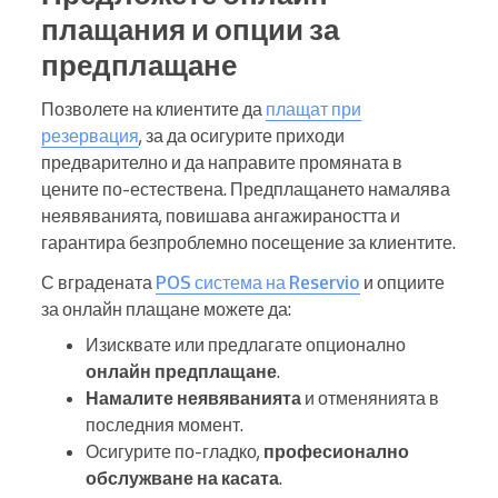
плащания и опции за
предплащане
Позволете на клиентите да
плащат при
резервация
, за да осигурите приходи
предварително и да направите промяната в
цените по-естествена. Предплащането намалява
неявяванията, повишава ангажираността и
гарантира безпроблемно посещение за клиентите.
С вградената
POS система на Reservio
и опциите
за онлайн плащане можете да:
Изисквате или предлагате опционално
онлайн предплащане
.
Намалите неявяванията
и отменянията в
последния момент.
Осигурите по-гладко,
професионално
обслужване на касата
.