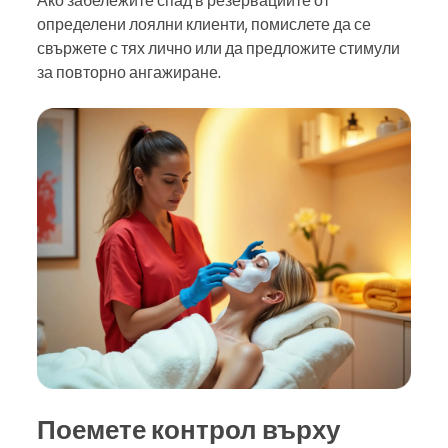
Ако забележите спад в резервациите от
определени лоялни клиенти, помислете да се
свържете с тях лично или да предложите стимули
за повторно ангажиране.
Поемете контрол върху