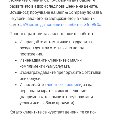
Лоялните клиенти са по-склонни да подкрепят
развитието ви дори след повишение на цените.
Всъщност, проучване на Bain & Company показва,
че увеличаването на задържането на клиенти
само с
5% може да повиши печалбите с 25–95%
.
Прости стратегии за лоялност, които работят:
Изпращайте автоматични поздрави за
рожден ден или отстъпки по повод
постижения.
Изненадвайте клиентите с малки
комплименти към услугата.
Възнаграждавайте препоръките с отстъпки
или бонуси.
Използвайте
клиентски профили
, за да
персонализирате всяко посещение
(например като помните предпочитани
услуги или любими продукти).
Когато клиентите се чувстват ценени, те са по-