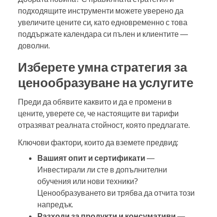
подходящите инструменти можете уверено да
увеличите цените си, като едновременно с това
поддържате календара си пълен и клиентите —
доволни.
Изберете умна стратегия за
ценообразуване на услугите
Преди да обявите каквито и да е промени в
цените, уверете се, че настоящите ви тарифи
отразяват реалната стойност, която предлагате.
Ключови фактори, които да вземете предвид:
Вашият опит и сертификати
—
Инвестирали ли сте в допълнителни
обучения или нови техники?
Ценообразуването ви трябва да отчита този
напредък.
Разходи за продукти и консумативи
—