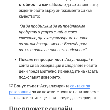
стойността език.
Вместо да се извинявате,
акцентирайте върху ангажимента си към
качеството:
"За да продължим да ви предлагаме
продукти и услуги с най-високо
качество, ще актуализираме цените
си от следващия месец. Благодарим
ви за вашата лоялност и подкрепа!"
Покажете прозрачност.
Актуализирайте
сайта си за резервации и споделете новите
цени предварително. Изненадите на касата
подкопават доверието.
💡
Бонус съвет:
Актуализирайте
сайта си за
резервации
, за да покажете новите цени навреме
— така клиентите ще знаят преди да резервират.
Предложете онлайн