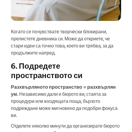
Когато се почувствате творчески блокирани,
прелистете дневника си. Може да откриете, че
стари идеи са точно това, което ви трябва, за да
продължите напред.
6. Подредете
пространството си
Разхвърляното пространство = разхвърлян
ум.
Независимо дали е бюрото ви, стаята за
процедури или входящата поща, бързото
подреждане може мигновено да подобри фокуса
ви.
Отделете няколко минути да организирате бюрото