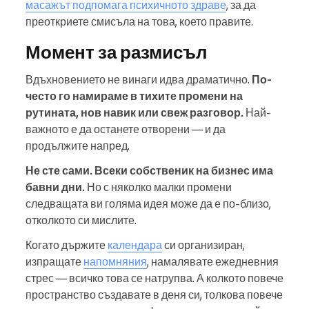
масажът подпомага психичното здраве
, за да
преоткриете смисъла на това, което правите.
Момент за размисъл
Вдъхновението не винаги идва драматично.
По-
често го намираме в тихите промени на
рутината, нов навик или свеж разговор.
Най-
важното е да останете отворени — и да
продължите напред.
Не сте сами. Всеки собственик на бизнес има
бавни дни.
Но с няколко малки промени
следващата ви голяма идея може да е по-близо,
отколкото си мислите.
Когато държите
календара
си организиран,
изпращате
напомняния
, намалявате ежедневния
стрес — всичко това се натрупва. А колкото повече
пространство създавате в деня си, толкова повече