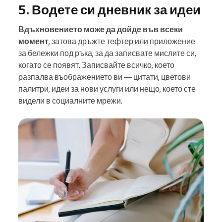
5. Водете си дневник за идеи
Вдъхновението може да дойде във всеки
момент
, затова дръжте тефтер или приложение
за бележки под ръка, за да записвате мислите си,
когато се появят. Записвайте всичко, което
разпалва въображението ви — цитати, цветови
палитри, идеи за нови услуги или нещо, което сте
видели в социалните мрежи.