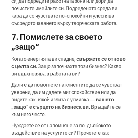
си, да подредите работната зона или дори да
почистите имейлите си. Подредената среда ви
кара да се чувствате по-спокойни и улеснява
съсредоточаването върху творческата работа.
7. Помислете за своето
„защо“
Когато енергията ви спадне,
свържете се отново
с целта си
. Защо започнахте този бизнес? Какво
ви вдъхновява в работата ви?
Дали е да помогнете на клиентите да се чувстват
уверени, да им дадете миг спокойствие или да
видите как някой излиза с усмивка —
вашето
„защо“ е сърцето на бизнеса ви.
Връщайте се
към него често.
Нуждаете се от напомняне за по-дълбокото
въздействие на услугите си? Прочетете как