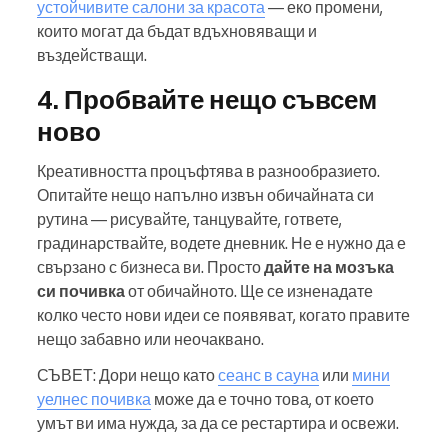
устойчивите салони за красота
— еко промени,
които могат да бъдат вдъхновяващи и
въздействащи.
4. Пробвайте нещо съвсем
ново
Креативността процъфтява в разнообразието.
Опитайте нещо напълно извън обичайната си
рутина — рисувайте, танцувайте, гответе,
градинарствайте, водете дневник. Не е нужно да е
свързано с бизнеса ви. Просто
дайте на мозъка
си почивка
от обичайното. Ще се изненадате
колко често нови идеи се появяват, когато правите
нещо забавно или неочаквано.
СЪВЕТ: Дори нещо като
сеанс в сауна
или
мини
уелнес почивка
може да е точно това, от което
умът ви има нужда, за да се рестартира и освежи.