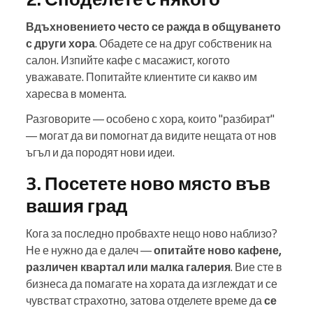
Вдъхновението често се ражда в общуването
с други хора
. Обадете се на друг собственик на
салон. Изпийте кафе с масажист, когото
уважавате. Попитайте клиентите си какво им
харесва в момента.
Разговорите — особено с хора, които "разбират"
— могат да ви помогнат да видите нещата от нов
ъгъл и да породят нови идеи.
3. Посетете ново място във
вашия град
Кога за последно пробвахте нещо ново наблизо?
Не е нужно да е далеч —
опитайте ново кафене,
различен квартал или малка галерия
. Вие сте в
бизнеса да помагате на хората да изглеждат и се
чувстват страхотно, затова отделете време да
се