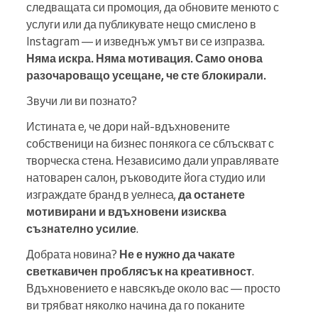
следващата си промоция, да обновите менюто с
услуги или да публикувате нещо смислено в
Instagram — и изведнъж умът ви се изпразва.
Няма искра. Няма мотивация. Само онова
разочароващо усещане, че сте блокирали.
Звучи ли ви познато?
Истината е, че дори най-вдъхновените
собственици на бизнес понякога се сблъскват с
творческа стена. Независимо дали управлявате
натоварен салон, ръководите йога студио или
изграждате бранд в уелнеса,
да останете
мотивирани и вдъхновени изисква
съзнателно усилие
.
Добрата новина?
Не е нужно да чакате
светкавичен проблясък на креативност
.
Вдъхновението е навсякъде около вас — просто
ви трябват няколко начина да го поканите