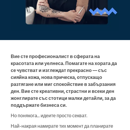
Вие сте професионалист в сферата на
красотата или уелнеса. Помагате на хората да
се чувстват и изглеждат прекрасно — със
сияйна кожа, нова прическа, отпускащо
разтягане или миг спокойствие в забързания
ден. Вие сте креативни, страстни и всеки ден
жонглирате със стотици малки детайли, за да
поддържате бизнеса си.
Но понякога... идеите просто секват.
Най-накрая намирате тих момент да планирате