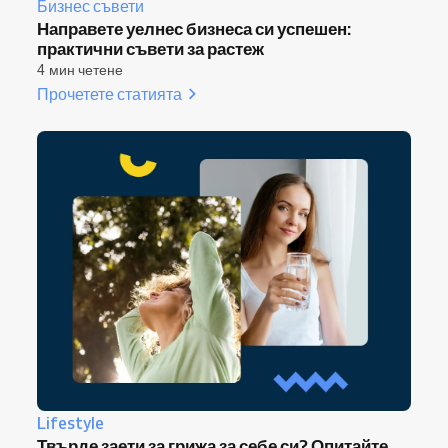
Бизнес съвети
Направете уелнес бизнеса си успешен:
практични съвети за растеж
4 мин четене
Прочетете статията
Lifestyle
Твърде заети за грижа за себе си? Опитайте