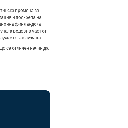
стинска промяна за
лация и подкрепа на
иционна финландска
уната редовна част от
олучие го заслужава.
що са отличен начин да