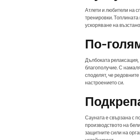
Атлети и любители на с
тренировки. Топлината 
ускоряване на възстан
По-голям
Дълбоката релаксация, 
благополучие. С намаля
споделят, че редовните
настроението си.
Подкрепа
Сауната е свързана с п
производството на бели
защитните сили на орга
устойчивост.