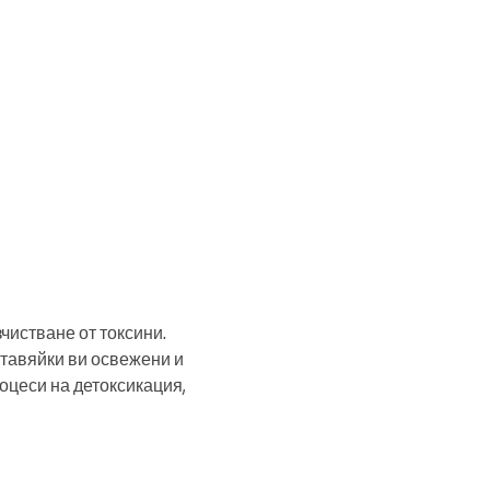
чистване от токсини.
ставяйки ви освежени и
оцеси на детоксикация,