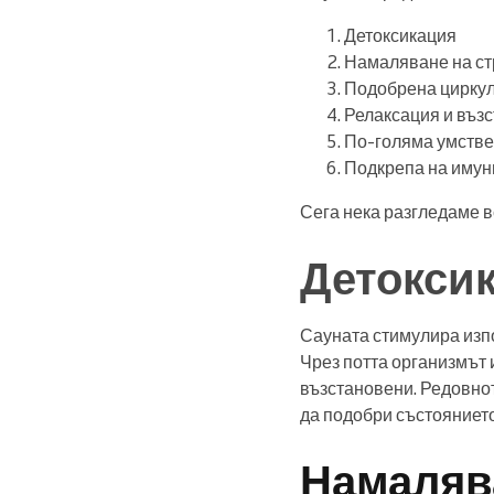
Детоксикация
Намаляване на ст
Подобрена цирку
Релаксация и въз
По-голяма умстве
Подкрепа на имун
Сега нека разгледаме в
Детокси
Сауната стимулира изпо
Чрез потта организмът 
възстановени. Редовно
да подобри състоянието
Намалява