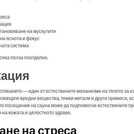
реса
лация
становяване на мускулите
на яснота и фокус
ната система
сяка полза поотделно.
кация
тяването — един от естествените механизми на тялото за из
изхвърля вредни вещества, тежки метали и други примеси, о
то посещение на сауна може да подпомогне естествените пр
 на кожата и цялостното здраве.
не на стреса