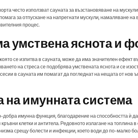
порта често използват сауната за възстановяване на мускул
помага за отпускане на напрегнати мускули, намаляване на 
овителния процес.
а умствена яснота и ф
която се изпитва в сауната, може да има значителен ефект в
ването на стреса се подобрява умствената яснота и се изос
 сесии в сауната им помагат да погледнат на нещата от нов ъ
 на имунната система
о-добра имунна функция, благодарение на способността ѝ д
 кръвни клетки и антитела. Редовното излагане на топлина в
низма срещу болести и инфекции, което води до по-малко б