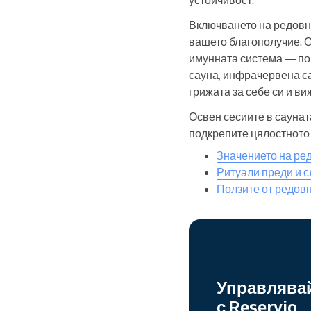
Включването на редовни
вашето благополучие. О
имунната система — по
сауна, инфрачервена са
грижата за себе си и ви
Освен сесиите в саунат
подкрепите цялостното 
Значението на ред
Ритуали преди и 
Ползите от редовн
Управлявай
с Reservio