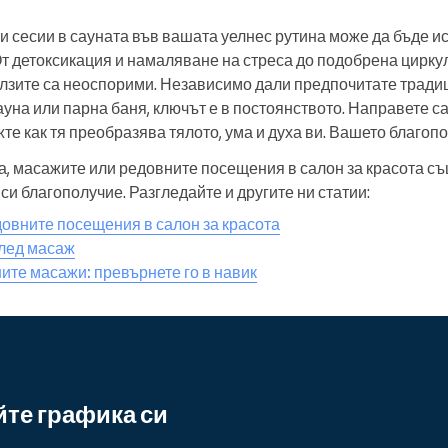
 сесии в сауната във вашата уелнес рутина може да бъде и
т детоксикация и намаляване на стреса до подобрена цирку
лзите са неоспорими. Независимо дали предпочитате трад
уна или парна баня, ключът е в постоянството. Направете са
жте как тя преобразява тялото, ума и духа ви. Вашето благоп
а, масажите или редовните посещения в салон за красота съ
си благополучие. Разгледайте и другите ни статии:
овните посещения в салон за красота
след масаж
ите масажи: превърнете го в навик
те графика си