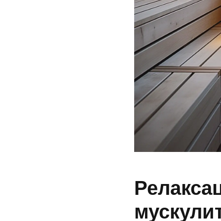
Релаксац
мускули