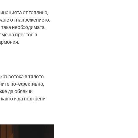
бинацията от топлина,
ване от напрежението.
ки така необходимата
ме на престоя в
армония.
кръвотока в тялото.
ните по-ефективно,
оже да облекчи
както и да подкрепи