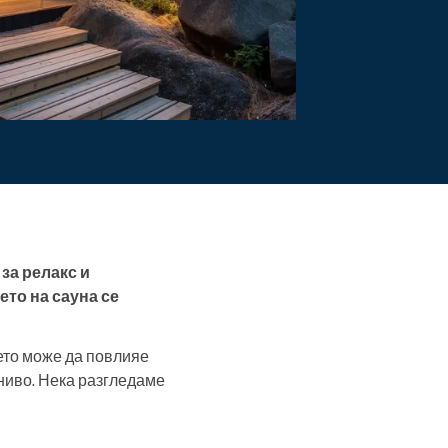
Прочетете повече
за релакс и
то на сауна се
оето може да повлияе
ниво. Нека разгледаме