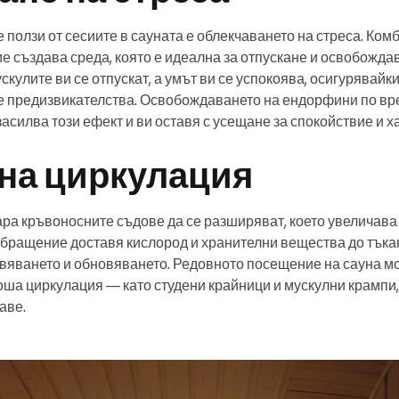
 ползи от сесиите в сауната е облекчаването на стреса. Ком
е създава среда, която е идеална за отпускане и освобожда
ускулите ви се отпускат, а умът ви се успокоява, осигурявай
е предизвикателства. Освобождаването на ендорфини по вре
асилва този ефект и ви оставя с усещане за спокойствие и х
на циркулация
ара кръвоносните съдове да се разширяват, което увеличава 
бращение доставя кислород и хранителни вещества до тъка
вяването и обновяването. Редовното посещение на сауна м
оша циркулация — като студени крайници и мускулни крампи, 
аве.