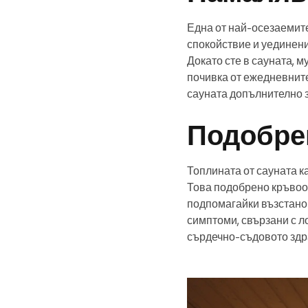
Една от най-осезаемите
спокойствие и уединени
Докато сте в сауната, м
почивка от ежедневнит
сауната допълнително з
Подобре
Топлината от сауната к
Това подобрено кръвоо
подпомагайки възстано
симптоми, свързани с л
сърдечно-съдовото здр