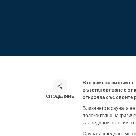
Онлайн резервации
Омниканален инструмент за
резервации
В стремежа си към по
възстановяване е от 
СПОДЕЛЯНЕ
откроява със своите 
Влизането в сауната не
положително на физичес
как редовните сесии в с
Сауната предлага множе