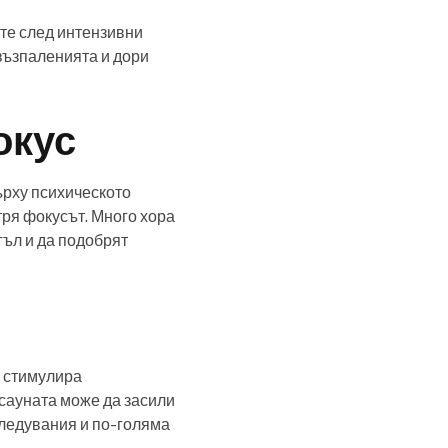
ите след интензивни
възпаленията и дори
окус
ърху психическото
тря фокусът. Много хора
гъл и да подобрят
а стимулира
 сауната може да засили
оледувания и по-голяма